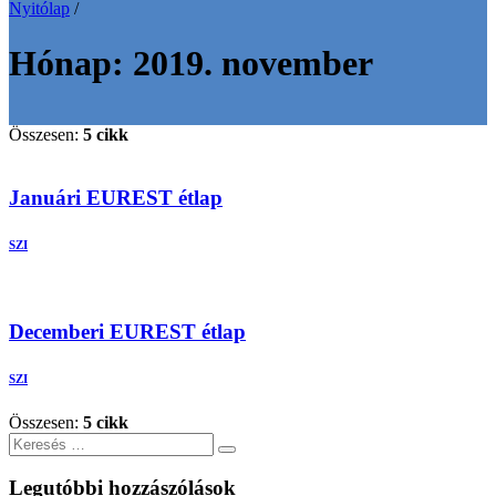
Nyitólap
/
Hónap:
2019. november
Összesen:
5 cikk
Januári EUREST étlap
SZI
Decemberi EUREST étlap
SZI
Összesen:
5 cikk
Keresés
Legutóbbi hozzászólások