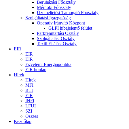
Beruházási Főosztály
Mérnöki Főosztály
Üzemeltetést Támogató Főosztály
Szolgáltatási Igazgatóság
Operatív Irányító Központ
GLPI hibajelentő felület
Parkfenntartási Osztály
Szolgáltatási Osztály
Textil Ellátási Osztály
EIR
EIR
EIR
Egyetemi Energiapolitika
EIR honlap
Hírek
Hírek
MFI
BTI
EIR
INFI
LFÜI
SZI
Összes
Kezdőlap