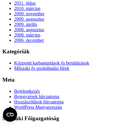
2011. július
2010. március
2009. november
2009. augusztus
2009. április
2008. augusztus
2008. március
2006. december
Kategóriák
Központi karbantartások és beruházások
Műszaki és szolgáltatási hírek
Meta
Bejelentkezés
Bejegyzések hírcsatorna
Hozzászólások hírcsatorna
WordPress Magyarország
Műszaki Főigazgatóság
Az Műszaki Főigazgatóság az Egyetem működési, üzemeltetési,