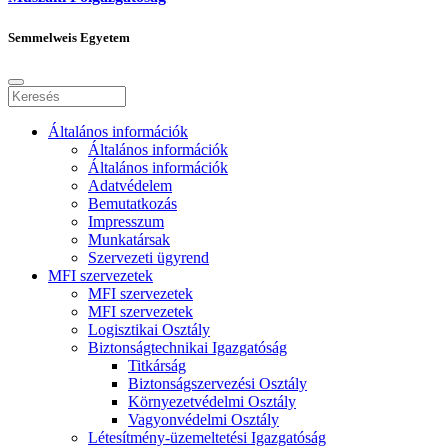
Semmelweis Egyetem
Általános információk
Általános információk
Általános információk
Adatvédelem
Bemutatkozás
Impresszum
Munkatársak
Szervezeti ügyrend
MFI szervezetek
MFI szervezetek
MFI szervezetek
Logisztikai Osztály
Biztonságtechnikai Igazgatóság
Titkárság
Biztonságszervezési Osztály
Környezetvédelmi Osztály
Vagyonvédelmi Osztály
Létesítmény-üzemeltetési Igazgatóság