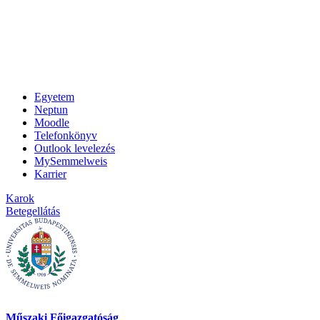
Egyetem
Neptun
Moodle
Telefonkönyv
Outlook levelezés
MySemmelweis
Karrier
Karok
Betegellátás
Műszaki Főigazgatóság