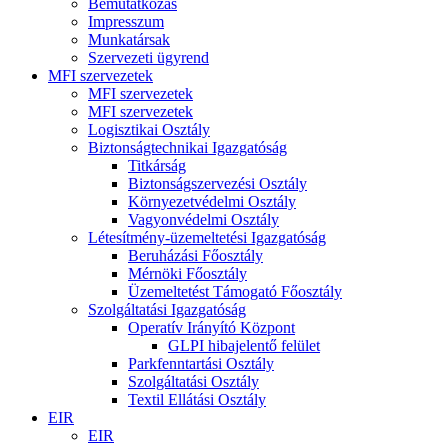
Bemutatkozás
Impresszum
Munkatársak
Szervezeti ügyrend
MFI szervezetek
MFI szervezetek
MFI szervezetek
Logisztikai Osztály
Biztonságtechnikai Igazgatóság
Titkárság
Biztonságszervezési Osztály
Környezetvédelmi Osztály
Vagyonvédelmi Osztály
Létesítmény-üzemeltetési Igazgatóság
Beruházási Főosztály
Mérnöki Főosztály
Üzemeltetést Támogató Főosztály
Szolgáltatási Igazgatóság
Operatív Irányító Központ
GLPI hibajelentő felület
Parkfenntartási Osztály
Szolgáltatási Osztály
Textil Ellátási Osztály
EIR
EIR