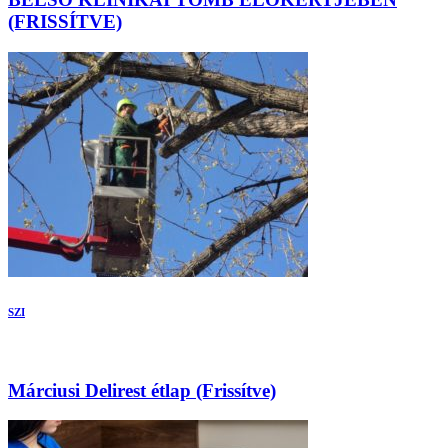
(FRISSÍTVE)
SZI
Márciusi Delirest étlap (Frissítve)