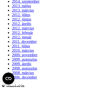
2014. szeptember
2013. május
2013. március
2012. július
2012. június
2012. április
2012. március
2012. február
2012. január
2011. december
2011. július
2010. március
2009. november
2009. augusztus
2009. április
2008. augusztus
2008. március
2006. december
Kategóriák
Központi karbantartások és beruházások
Műszaki és szolgáltatási hírek
Meta