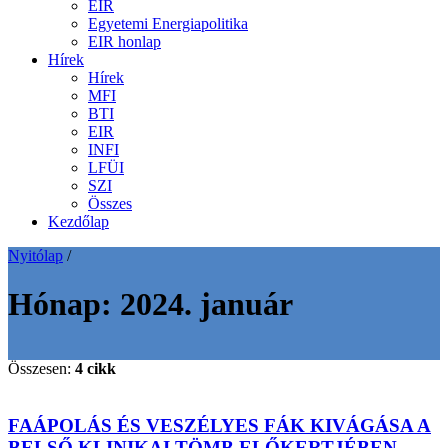
EIR
Egyetemi Energiapolitika
EIR honlap
Hírek
Hírek
MFI
BTI
EIR
INFI
LFÜI
SZI
Összes
Kezdőlap
Nyitólap
/
Hónap:
2024. január
Összesen:
4 cikk
FAÁPOLÁS ÉS VESZÉLYES FÁK KIVÁGÁSA A
BELSŐ KLINIKAI TÖMB ELŐKERTJÉBEN