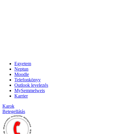
Egyetem
Neptun
Moodle
Telefonkönyv
Outlook levelezés
MySemmelweis
Karrier
Karok
Betegellátás