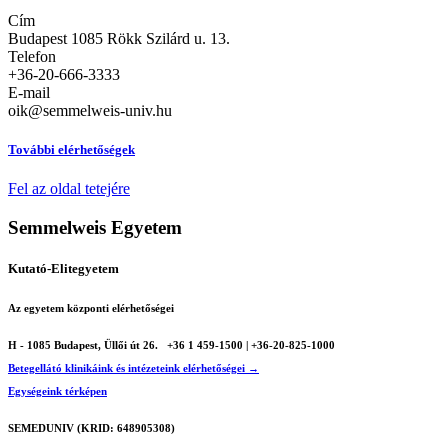
Cím
Budapest 1085 Rökk Szilárd u. 13.
Telefon
+36-20-666-3333
E-mail
oik@semmelweis-univ.hu
További elérhetőségek
Fel az oldal tetejére
Semmelweis Egyetem
Kutató-Elitegyetem
Az egyetem központi elérhetőségei
H - 1085 Budapest, Üllői út 26.
+36 1 459-1500 | +36-20-825-1000
Betegellátó klinikáink és intézeteink elérhetőségei →
Egységeink térképen
SEMEDUNIV (KRID: 648905308)