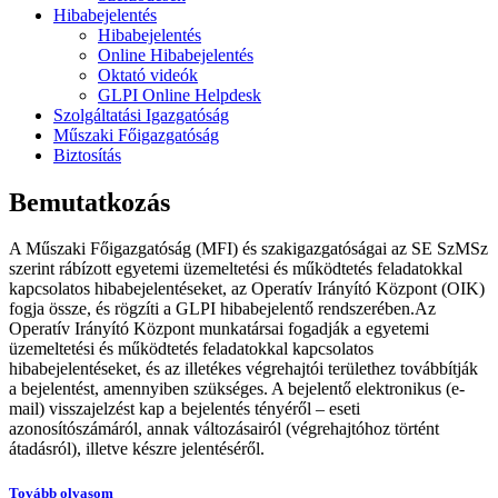
Hibabejelentés
Hibabejelentés
Online Hibabejelentés
Oktató videók
GLPI Online Helpdesk
Szolgáltatási Igazgatóság
Műszaki Főigazgatóság
Biztosítás
Bemutatkozás
A Műszaki Főigazgatóság (MFI) és szakigazgatóságai az SE SzMSz
szerint rábízott egyetemi üzemeltetési és működtetés feladatokkal
kapcsolatos hibabejelentéseket, az Operatív Irányító Központ (OIK)
fogja össze, és rögzíti a GLPI hibabejelentő rendszerében.Az
Operatív Irányító Központ munkatársai fogadják a egyetemi
üzemeltetési és működtetés feladatokkal kapcsolatos
hibabejelentéseket, és az illetékes végrehajtói területhez továbbítják
a bejelentést, amennyiben szükséges. A bejelentő elektronikus (e-
mail) visszajelzést kap a bejelentés tényéről – eseti
azonosítószámáról, annak változásairól (végrehajtóhoz történt
átadásról), illetve készre jelentéséről.
Tovább olvasom