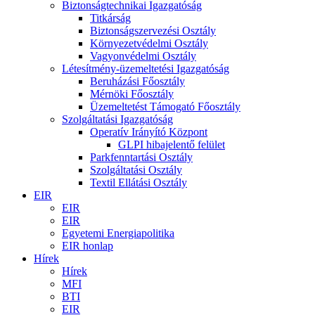
Biztonságtechnikai Igazgatóság
Titkárság
Biztonságszervezési Osztály
Környezetvédelmi Osztály
Vagyonvédelmi Osztály
Létesítmény-üzemeltetési Igazgatóság
Beruházási Főosztály
Mérnöki Főosztály
Üzemeltetést Támogató Főosztály
Szolgáltatási Igazgatóság
Operatív Irányító Központ
GLPI hibajelentő felület
Parkfenntartási Osztály
Szolgáltatási Osztály
Textil Ellátási Osztály
EIR
EIR
EIR
Egyetemi Energiapolitika
EIR honlap
Hírek
Hírek
MFI
BTI
EIR