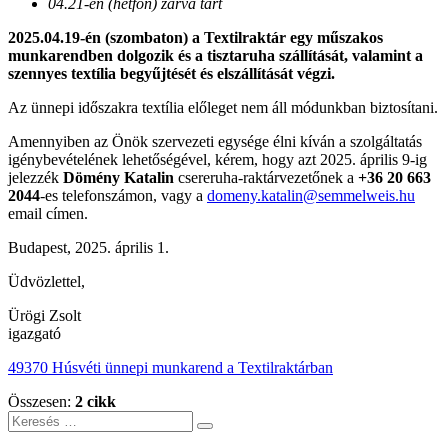
04.21-én (hétfőn) zárva tart
2025.04.19-én (szombaton) a Textilraktár egy műszakos
munkarendben dolgozik és a tisztaruha szállítását, valamint a
szennyes textília begyűjtését és elszállítását végzi.
Az ünnepi időszakra textília előleget nem áll módunkban biztosítani.
Amennyiben az Önök szervezeti egysége élni kíván a szolgáltatás
igénybevételének lehetőségével, kérem, hogy azt 2025. április 9-ig
jelezzék
Dömény Katalin
csereruha-raktárvezetőnek a
+36 20 663
2044
-es telefonszámon, vagy a
domeny.katalin@semmelweis.hu
email címen.
Budapest, 2025. április 1.
Üdvözlettel,
Ürögi Zsolt
igazgató
49370 Húsvéti ünnepi munkarend a Textilraktárban
Összesen:
2 cikk
Keresés