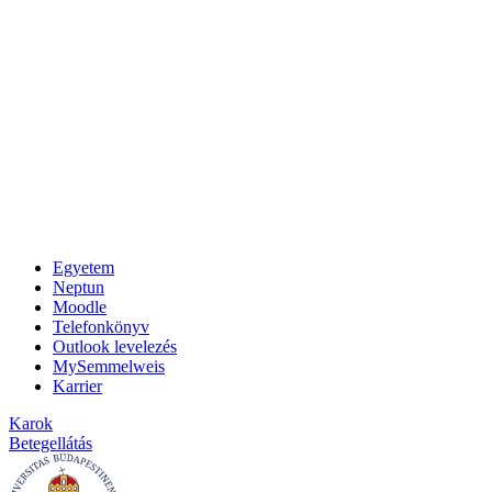
Egyetem
Neptun
Moodle
Telefonkönyv
Outlook levelezés
MySemmelweis
Karrier
Karok
Betegellátás