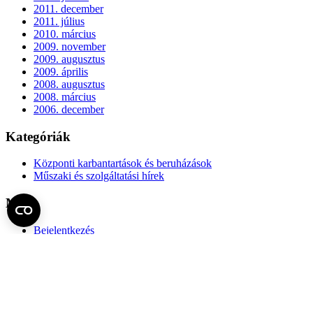
2011. december
2011. július
2010. március
2009. november
2009. augusztus
2009. április
2008. augusztus
2008. március
2006. december
Kategóriák
Központi karbantartások és beruházások
Műszaki és szolgáltatási hírek
Meta
Bejelentkezés
Bejegyzések hírcsatorna
Hozzászólások hírcsatorna
WordPress Magyarország
Műszaki Főigazgatóság