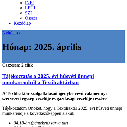
INFI
LFÜI
SZI
Összes
Kezdőlap
Nyitólap
/
Hónap:
2025. április
Összesen:
2 cikk
Tájékoztatás a 2025. évi húsvéti ünnepi
munkarendről a Textilraktárban
A Textilraktár szolgáltatásait igénybe vevő valamennyi
szervezeti egység vezetője és gazdasági vezetője részére
Tájékoztatom Önöket, hogy a Textilraktár 2025. évi húsvéti ünnepi
munkarendje a következőképpen alakul:
04.18-án (pénteken) zárva tart