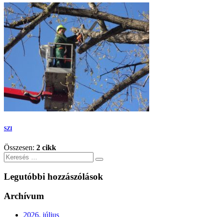
SZI
Összesen:
2 cikk
Keresés
Legutóbbi hozzászólások
Archívum
2026. július