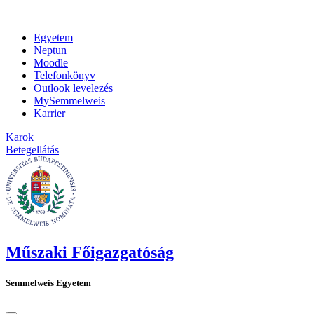
Egyetem
Neptun
Moodle
Telefonkönyv
Outlook levelezés
MySemmelweis
Karrier
Karok
Betegellátás
Műszaki Főigazgatóság
Semmelweis Egyetem