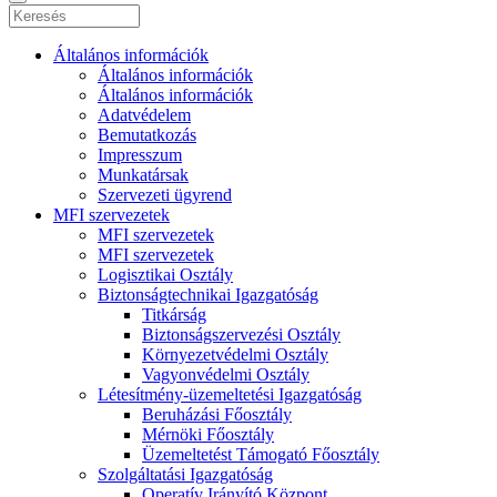
Általános információk
Általános információk
Általános információk
Adatvédelem
Bemutatkozás
Impresszum
Munkatársak
Szervezeti ügyrend
MFI szervezetek
MFI szervezetek
MFI szervezetek
Logisztikai Osztály
Biztonságtechnikai Igazgatóság
Titkárság
Biztonságszervezési Osztály
Környezetvédelmi Osztály
Vagyonvédelmi Osztály
Létesítmény-üzemeltetési Igazgatóság
Beruházási Főosztály
Mérnöki Főosztály
Üzemeltetést Támogató Főosztály
Szolgáltatási Igazgatóság
Operatív Irányító Központ