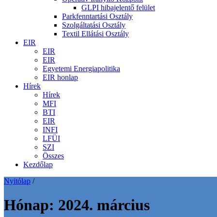
GLPI hibajelentő felület
Parkfenntartási Osztály
Szolgáltatási Osztály
Textil Ellátási Osztály
EIR
EIR
EIR
Egyetemi Energiapolitika
EIR honlap
Hírek
Hírek
MFI
BTI
EIR
INFI
LFÜI
SZI
Összes
Kezdőlap
Nyitólap
/
Hónap:
2024. március