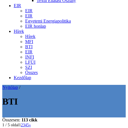
Textil Ellátási Osztály
EIR
EIR
EIR
Egyetemi Energiapolitika
EIR honlap
Hírek
Hírek
MFI
BTI
EIR
INFI
LFÜI
SZI
Összes
Kezdőlap
Nyitólap
/
BTI
Összesen:
113 cikk
1 / 5 oldal
1
2
3
4
5
»