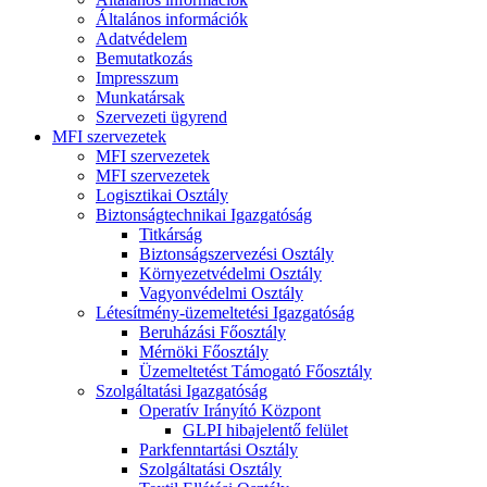
Általános információk
Adatvédelem
Bemutatkozás
Impresszum
Munkatársak
Szervezeti ügyrend
MFI szervezetek
MFI szervezetek
MFI szervezetek
Logisztikai Osztály
Biztonságtechnikai Igazgatóság
Titkárság
Biztonságszervezési Osztály
Környezetvédelmi Osztály
Vagyonvédelmi Osztály
Létesítmény-üzemeltetési Igazgatóság
Beruházási Főosztály
Mérnöki Főosztály
Üzemeltetést Támogató Főosztály
Szolgáltatási Igazgatóság
Operatív Irányító Központ
GLPI hibajelentő felület
Parkfenntartási Osztály
Szolgáltatási Osztály