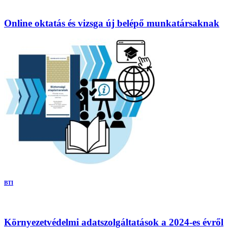
Online oktatás és vizsga új belépő munkatársaknak
BTI
Környezetvédelmi adatszolgáltatások a 2024-es évről