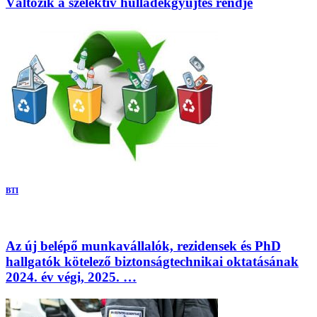
Változik a szelektív hulladékgyűjtés rendje
BTI
Az új belépő munkavállalók, rezidensek és PhD
hallgatók kötelező biztonságtechnikai oktatásának
2024. év végi, 2025. …