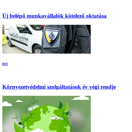
Új belépő munkavállalók kötelező oktatása
BTI
Környezetvédelmi szolgáltatások év végi rendje