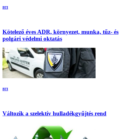
BTI
Kötelező éves ADR, környezet, munka, tűz- és
polgári védelmi oktatás
BTI
Változik a szelektív hulladékgyűjtés rend