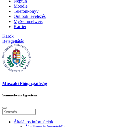
Neptun
Moodle
Telefonkönyv
Outlook levelezés
MySemmelweis
Karrier
Karok
Betegellátás
Műszaki Főigazgatóság
Semmelweis Egyetem
Általános információk
Általános információk