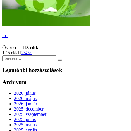
BTI
Összesen:
113 cikk
1 / 5 oldal
1
2
3
4
5
»
Keresés
Legutóbbi hozzászólások
Archívum
2026. július
2026. május
2026. január
2025. december
2025. szeptember
2025. július
2025. május
2025. április