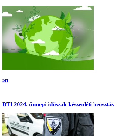
BTI
BTI 2024. ünnepi időszak készenléti beosztás