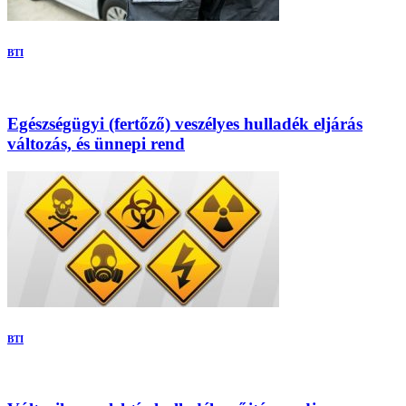
BTI
Egészségügyi (fertőző) veszélyes hulladék eljárás
változás, és ünnepi rend
BTI