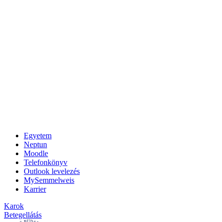
Egyetem
Neptun
Moodle
Telefonkönyv
Outlook levelezés
MySemmelweis
Karrier
Karok
Betegellátás