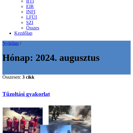
BTI
EIR
INFI
LFÜI
SZI
Összes
Kezdőlap
Nyitólap
/
Hónap:
2024. augusztus
Összesen:
3 cikk
Tűzoltási gyakorlat