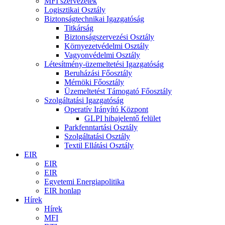
MFI szervezetek
Logisztikai Osztály
Biztonságtechnikai Igazgatóság
Titkárság
Biztonságszervezési Osztály
Környezetvédelmi Osztály
Vagyonvédelmi Osztály
Létesítmény-üzemeltetési Igazgatóság
Beruházási Főosztály
Mérnöki Főosztály
Üzemeltetést Támogató Főosztály
Szolgáltatási Igazgatóság
Operatív Irányító Központ
GLPI hibajelentő felület
Parkfenntartási Osztály
Szolgáltatási Osztály
Textil Ellátási Osztály
EIR
EIR
EIR
Egyetemi Energiapolitika
EIR honlap
Hírek
Hírek
MFI