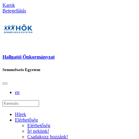
Karok
Betegellátás
Hallgatói Önkormányzat
Semmelweis Egyetem
en
Hírek
Elérhetőség
Elérhetőség
Írj nekünk!
Csatlakozz hozzánk!