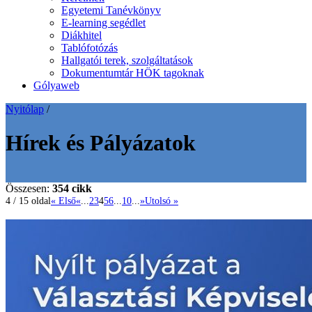
Egyetemi Tanévkönyv
E-learning segédlet
Diákhitel
Tablófotózás
Hallgatói terek, szolgáltatások
Dokumentumtár HÖK tagoknak
Gólyaweb
Nyitólap
/
Hírek és Pályázatok
Összesen:
354 cikk
4 / 15 oldal
« Első
«
...
2
3
4
5
6
...
10
...
»
Utolsó »