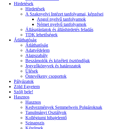
Hirdetések
Hirdetések
A Szaknyelvi Intézet tanfolyamai, képzései
Angol nyelvű tanfolyamok
Német nyelvű tanfolyamok
Állásajánlatok és álláshirdetés feladás
TDK lehetőségek
Átláthatóság
Átláthatóság
Adatvédelem
Alapszabály
Beszámolók és közéleti ösztöndíjak
Jegyzőkönyvek és határozatok
Ülések
Öntevékeny csoportok
Pályázatok
Zöld Egyetem
Szólj bele!
Hasznos
Hasznos
Kedvezmények Semmelweis Polgároknak
Tanulmányi Osztályok
Kollégiumi hibajelentő
Szinapszis
Kérelmek