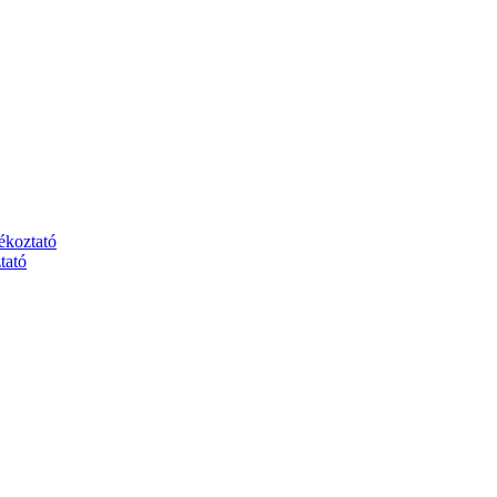
jékoztató
tató