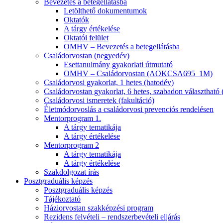
Bevezetés a betegellátásba
Letölthető dokumentumok
Oktatók
A tárgy értékelése
Oktatói felület
OMHV – Bevezetés a betegellátásba
Családorvostan (negyedév)
Esettanulmány gyakorlati útmutató
OMHV – Családorvostan (AOKCSA695_1M)
Családorvosi gyakorlat, 1 hetes (hatodév)
Családorvostan gyakorlat, 6 hetes, szabadon választható 
Családorvosi ismeretek (fakultáció)
Életmódorvoslás a családorvosi prevenciós rendelésen
Mentorprogram 1.
A tárgy tematikája
A tárgy értékelése
Mentorprogram 2
A tárgy tematikája
A tárgy értékelése
Szakdolgozat írás
Posztgraduális képzés
Posztgraduális képzés
Tájékoztató
Háziorvostan szakképzési program
Rezidens felvételi – rendszerbevételi eljárás