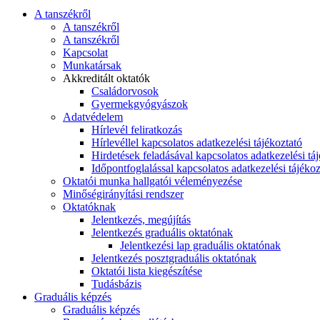
A tanszékről
A tanszékről
A tanszékről
Kapcsolat
Munkatársak
Akkreditált oktatók
Családorvosok
Gyermekgyógyászok
Adatvédelem
Hírlevél feliratkozás
Hírlevéllel kapcsolatos adatkezelési tájékoztató
Hirdetések feladásával kapcsolatos adatkezelési tá
Időpontfoglalással kapcsolatos adatkezelési tájékoz
Oktatói munka hallgatói véleményezése
Minőségirányítási rendszer
Oktatóknak
Jelentkezés, megújítás
Jelentkezés graduális oktatónak
Jelentkezési lap graduális oktatónak
Jelentkezés posztgraduális oktatónak
Oktatói lista kiegészítése
Tudásbázis
Graduális képzés
Graduális képzés