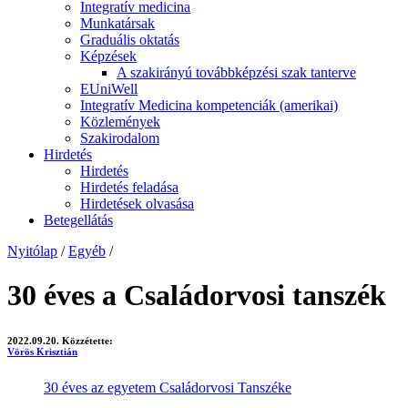
Integratív medicina
Munkatársak
Graduális oktatás
Képzések
A szakirányú továbbképzési szak tanterve
EUniWell
Integratív Medicina kompetenciák (amerikai)
Közlemények
Szakirodalom
Hirdetés
Hirdetés
Hirdetés feladása
Hirdetések olvasása
Betegellátás
Nyitólap
/
Egyéb
/
30 éves a Családorvosi tanszék
2022.09.20.
Közzétette:
Vörös Krisztián
30 éves az egyetem Családorvosi Tanszéke