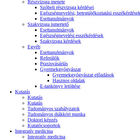
Részvizsga menete
Szóbeli részvizsga kérdései
Egészségnevelési, betegtájékoztatási esszékérdése
Esettanulmányok
Szakvizsga ismertető
Esettanulmányok
Egészségnevelési esszékérdések
Szakvizsga kérdések
Egyéb
Esettanulmányok
Referálók
Praxisvásárlás
Gyermekgyógyászat
Gyermekgyógyászat előadások
Hasznos oldalak
E-tankönyv letöltése
Kutatás
Kutatás
Kutatás
Tudományos szabályzatok
Tudományos diákköri munka
Doktori képzés
Kutatócsoportok
Integratív medicina
Integratív medicina