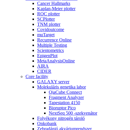
Cancer Hallmarks
Kaplan-Meier plotter
ROC plotter
SCPlotter
TNM plotter
Covidoutcome
muTarget
Recurrence Online
Multiple Testing
Scientometrics
EpigenPlot
MetaAnalysisOnline
AIRA
CIDER
Core facility
GALAXY server
Molekuláris genetika labor
QiaCube Connect
Fragment Analyzer
Tapestation 4150
Bioruptor Pico
NextSeq 500 -szekvenátor
Folyékony nitrogén tároló
Onkobank
Zebradánió akváriumrendszer