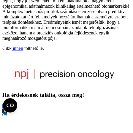
rejlik, hogy jól szemlélteti, miként alakíthatók a nagyméretű
epigenomikai adathalmazok klinikailag értelmezhető biomarkerekké.
A komplex metilációs profilok számítási elemzése olyan prediktív
mintázatokat tárt fel, amelyek hozzájárulhatnak a személyre szabott
terápiás döntésekhez. Eredményeink ismét megerősítik, hogy a
bioinformatika ma már nem csupán az adatok feldolgozásának
eszköze, hanem a precíziós onkológia fejlődésének egyik
meghatározó mozgatórugója.
Cikk
innen
tölthető le.
Ha érdekesnek találta, ossza meg!
Facebook
X
LinkedIn
Print
Fel az oldal tetejére