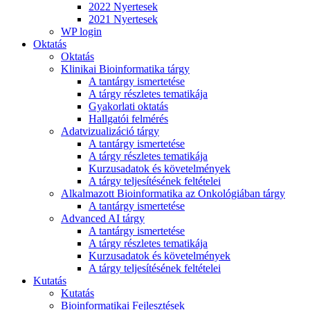
2022 Nyertesek
2021 Nyertesek
WP login
Oktatás
Oktatás
Klinikai Bioinformatika tárgy
A tantárgy ismertetése
A tárgy részletes tematikája
Gyakorlati oktatás
Hallgatói felmérés
Adatvizualizáció tárgy
A tantárgy ismertetése
A tárgy részletes tematikája
Kurzusadatok és követelmények
A tárgy teljesítésének feltételei
Alkalmazott Bioinformatika az Onkológiában tárgy
A tantárgy ismertetése
Advanced AI tárgy
A tantárgy ismertetése
A tárgy részletes tematikája
Kurzusadatok és követelmények
A tárgy teljesítésének feltételei
Kutatás
Kutatás
Bioinformatikai Fejlesztések