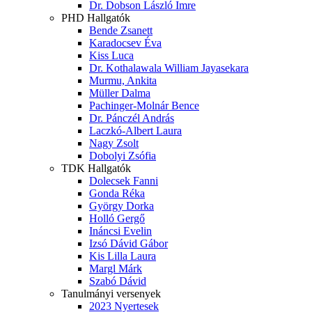
Dr. Dobson László Imre
PHD Hallgatók
Bende Zsanett
Karadocsev Éva
Kiss Luca
Dr. Kothalawala William Jayasekara
Murmu, Ankita
Müller Dalma
Pachinger-Molnár Bence
Dr. Pánczél András
Laczkó-Albert Laura
Nagy Zsolt
Dobolyi Zsófia
TDK Hallgatók
Dolecsek Fanni
Gonda Réka
György Dorka
Holló Gergő
Ináncsi Evelin
Izsó Dávid Gábor
Kis Lilla Laura
Margl Márk
Szabó Dávid
Tanulmányi versenyek
2023 Nyertesek