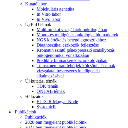
Kutatólabor
Molekuláris genetika
In Vitro labor
In Vivo labor
Új PhD témák
Multi-omikai vizsgálatok onkológiában
Mono- és multigénes onkológiai biomarkerek
NGS kiértékelés betegdiagnosztikához
Diagnosztikai eszközök fejlesztése
Kromatin szintű génexpresszió szabályozás
onkogenomikai vonatkozásai
Prediktív biomarkerek az onkológiában
Transzmembrán fehérjék kölcsönhatásainak
vizsgálata mesterséges intelligencia
alkalmazásával
Új kutatási témák
TDK témák
ÖNLAB témák
Hálózatok
ELIXIR Magyar Node
SystemicR
Publikációk
Publikációk
2020-ban megjelent publikációink
2021-ben megjelent publikációink