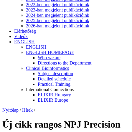
2022-ben megjelent publikációink
2023-ban megjelent publikációink
2024-ben megjelent publikációink
2025-ben megjelent publikációink
2026-ban megjelent publikációink
Elérhetőség
Videók
ENGLISH
ENGLISH
ENGLISH HOMEPAGE
Who we are
Directions to the Department
Clinical Bioinformatics
Subject description
Detailed schedule
Practical Training
International Connections
ELIXIR Hungary
ELIXIR Europe
Nyitólap
/
Hírek
/
Új cikk rangos NPJ Precision