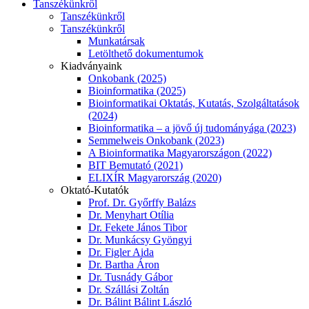
Tanszékünkről
Tanszékünkről
Tanszékünkről
Munkatársak
Letölthető dokumentumok
Kiadványaink
Onkobank (2025)
Bioinformatika (2025)
Bioinformatikai Oktatás, Kutatás, Szolgáltatások
(2024)
Bioinformatika – a jövő új tudományága (2023)
Semmelweis Onkobank (2023)
A Bioinformatika Magyarországon (2022)
BIT Bemutató (2021)
ELIXÍR Magyarország (2020)
Oktató-Kutatók
Prof. Dr. Győrffy Balázs
Dr. Menyhart Otília
Dr. Fekete János Tibor
Dr. Munkácsy Gyöngyi
Dr. Figler Aida
Dr. Bartha Áron
Dr. Tusnády Gábor
Dr. Szállási Zoltán
Dr. Bálint Bálint László