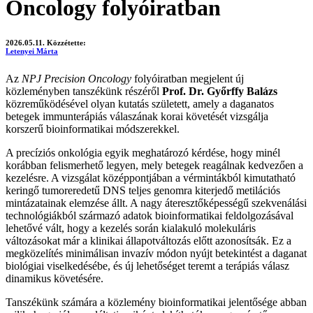
Oncology folyóiratban
2026.05.11.
Közzétette:
Letenyei Márta
Az
NPJ Precision Oncology
folyóiratban megjelent új
közleményben tanszékünk részéről
Prof. Dr. Győrffy Balázs
közreműködésével olyan kutatás született, amely a daganatos
betegek immunterápiás válaszának korai követését vizsgálja
korszerű bioinformatikai módszerekkel.
A precíziós onkológia egyik meghatározó kérdése, hogy minél
korábban felismerhető legyen, mely betegek reagálnak kedvezően a
kezelésre. A vizsgálat középpontjában a vérmintákból kimutatható
keringő tumoreredetű DNS teljes genomra kiterjedő metilációs
mintázatainak elemzése állt. A nagy áteresztőképességű szekvenálási
technológiákból származó adatok bioinformatikai feldolgozásával
lehetővé vált, hogy a kezelés során kialakuló molekuláris
változásokat már a klinikai állapotváltozás előtt azonosítsák. Ez a
megközelítés minimálisan invazív módon nyújt betekintést a daganat
biológiai viselkedésébe, és új lehetőséget teremt a terápiás válasz
dinamikus követésére.
Tanszékünk számára a közlemény bioinformatikai jelentősége abban