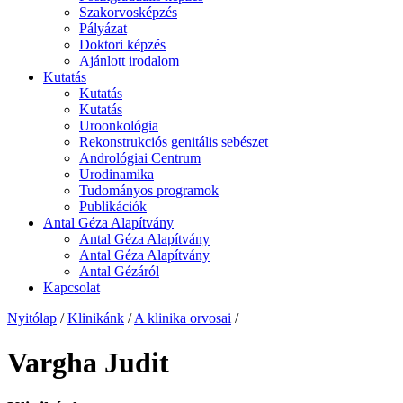
Szakorvosképzés
Pályázat
Doktori képzés
Ajánlott irodalom
Kutatás
Kutatás
Kutatás
Uroonkológia
Rekonstrukciós genitális sebészet
Andrológiai Centrum
Urodinamika
Tudományos programok
Publikációk
Antal Géza Alapítvány
Antal Géza Alapítvány
Antal Géza Alapítvány
Antal Gézáról
Kapcsolat
Nyitólap
/
Klinikánk
/
A klinika orvosai
/
Vargha Judit