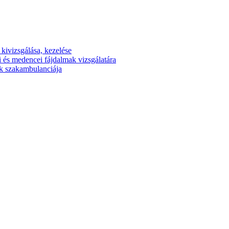
kivizsgálása, kezelése
 és medencei fájdalmak vizsgálatára
gek szakambulanciája