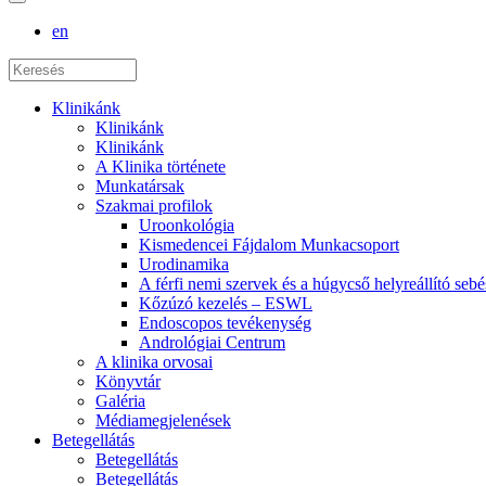
en
Klinikánk
Klinikánk
Klinikánk
A Klinika története
Munkatársak
Szakmai profilok
Uroonkológia
Kismedencei Fájdalom Munkacsoport
Urodinamika
A férfi nemi szervek és a húgycső helyreállító sebé
Kőzúzó kezelés – ESWL
Endoscopos tevékenység
Andrológiai Centrum
A klinika orvosai
Könyvtár
Galéria
Médiamegjelenések
Betegellátás
Betegellátás
Betegellátás