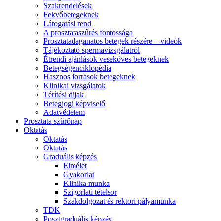
Szakrendelések
Fekvőbetegeknek
Látogatási rend
A prosztataszűrés fontossága
Prosztatadaganatos betegek részére – videók
Tájékoztató spermavizsgálatról
Étrendi ajánlások veseköves betegeknek
Betegségenciklopédia
Hasznos források betegeknek
Klinikai vizsgálatok
Térítési díjak
Betegjogi képviselő
Adatvédelem
Prosztata szűrőnap
Oktatás
Oktatás
Oktatás
Graduális képzés
Elmélet
Gyakorlat
Klinika munka
Szigorlati tételsor
Szakdolgozat és rektori pályamunka
TDK
Posztgraduális képzés