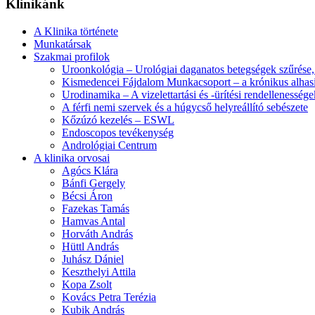
Klinikánk
A Klinika története
Munkatársak
Szakmai profilok
Uroonkológia – Urológiai daganatos betegségek szűrése, 
Kismedencei Fájdalom Munkacsoport – a krónikus alhasi
Urodinamika – A vizelettartási és -ürítési rendellenessé
A férfi nemi szervek és a húgycső helyreállító sebészete
Kőzúzó kezelés – ESWL
Endoscopos tevékenység
Andrológiai Centrum
A klinika orvosai
Agócs Klára
Bánfi Gergely
Bécsi Áron
Fazekas Tamás
Hamvas Antal
Horváth András
Hüttl András
Juhász Dániel
Keszthelyi Attila
Kopa Zsolt
Kovács Petra Terézia
Kubik András