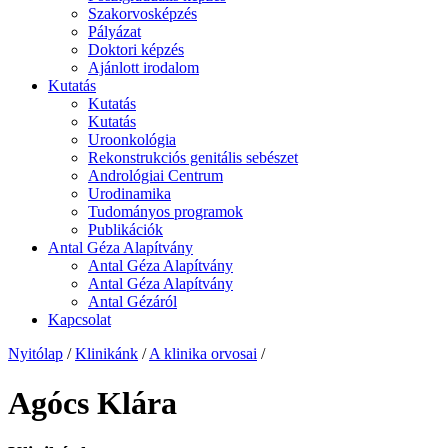
Szakorvosképzés
Pályázat
Doktori képzés
Ajánlott irodalom
Kutatás
Kutatás
Kutatás
Uroonkológia
Rekonstrukciós genitális sebészet
Andrológiai Centrum
Urodinamika
Tudományos programok
Publikációk
Antal Géza Alapítvány
Antal Géza Alapítvány
Antal Géza Alapítvány
Antal Gézáról
Kapcsolat
Nyitólap
/
Klinikánk
/
A klinika orvosai
/
Agócs Klára