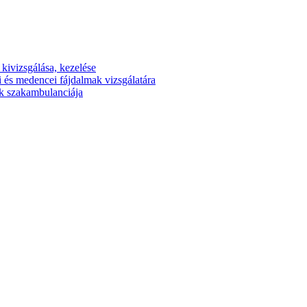
kivizsgálása, kezelése
 és medencei fájdalmak vizsgálatára
gek szakambulanciája