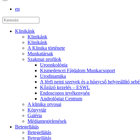
en
Klinikánk
Klinikánk
Klinikánk
A Klinika története
Munkatársak
Szakmai profilok
Uroonkológia
Kismedencei Fájdalom Munkacsoport
Urodinamika
A férfi nemi szervek és a húgycső helyreállító sebé
Kőzúzó kezelés – ESWL
Endoscopos tevékenység
Andrológiai Centrum
A klinika orvosai
Könyvtár
Galéria
Médiamegjelenések
Betegellátás
Betegellátás
Betegellátás