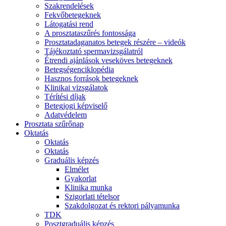
Szakrendelések
Fekvőbetegeknek
Látogatási rend
A prosztataszűrés fontossága
Prosztatadaganatos betegek részére – videók
Tájékoztató spermavizsgálatról
Étrendi ajánlások veseköves betegeknek
Betegségenciklopédia
Hasznos források betegeknek
Klinikai vizsgálatok
Térítési díjak
Betegjogi képviselő
Adatvédelem
Prosztata szűrőnap
Oktatás
Oktatás
Oktatás
Graduális képzés
Elmélet
Gyakorlat
Klinika munka
Szigorlati tételsor
Szakdolgozat és rektori pályamunka
TDK
Posztgraduális képzés