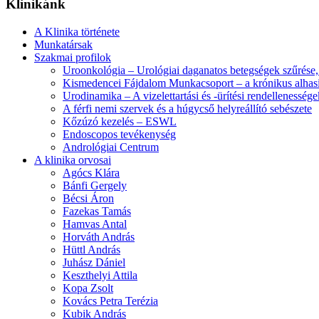
Klinikánk
A Klinika története
Munkatársak
Szakmai profilok
Uroonkológia – Urológiai daganatos betegségek szűrése, 
Kismedencei Fájdalom Munkacsoport – a krónikus alhasi
Urodinamika – A vizelettartási és -ürítési rendellenessé
A férfi nemi szervek és a húgycső helyreállító sebészete
Kőzúzó kezelés – ESWL
Endoscopos tevékenység
Andrológiai Centrum
A klinika orvosai
Agócs Klára
Bánfi Gergely
Bécsi Áron
Fazekas Tamás
Hamvas Antal
Horváth András
Hüttl András
Juhász Dániel
Keszthelyi Attila
Kopa Zsolt
Kovács Petra Terézia
Kubik András