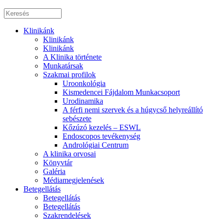
Klinikánk
Klinikánk
Klinikánk
A Klinika története
Munkatársak
Szakmai profilok
Uroonkológia
Kismedencei Fájdalom Munkacsoport
Urodinamika
A férfi nemi szervek és a húgycső helyreállító
sebészete
Kőzúzó kezelés – ESWL
Endoscopos tevékenység
Andrológiai Centrum
A klinika orvosai
Könyvtár
Galéria
Médiamegjelenések
Betegellátás
Betegellátás
Betegellátás
Szakrendelések