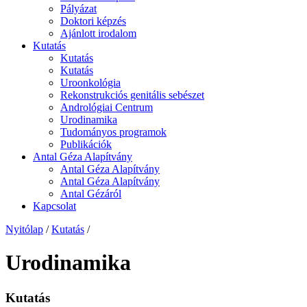
Pályázat
Doktori képzés
Ajánlott irodalom
Kutatás
Kutatás
Kutatás
Uroonkológia
Rekonstrukciós genitális sebészet
Andrológiai Centrum
Urodinamika
Tudományos programok
Publikációk
Antal Géza Alapítvány
Antal Géza Alapítvány
Antal Géza Alapítvány
Antal Gézáról
Kapcsolat
Nyitólap
/
Kutatás
/
Urodinamika
Kutatás