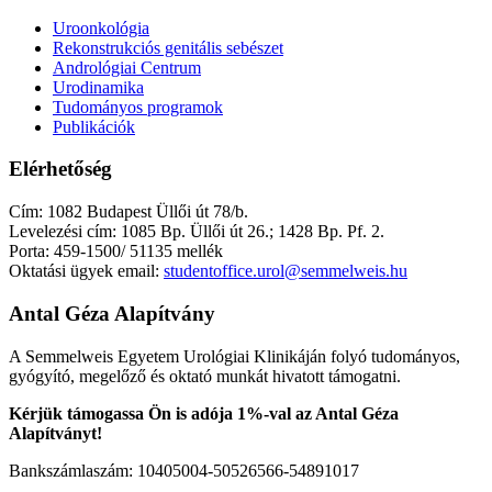
Uroonkológia
Rekonstrukciós genitális sebészet
Andrológiai Centrum
Urodinamika
Tudományos programok
Publikációk
Elérhetőség
Cím: 1082 Budapest Üllői út 78/b.
Levelezési cím: 1085 Bp. Üllői út 26.; 1428 Bp. Pf. 2.
Porta: 459-1500/ 51135 mellék
Oktatási ügyek email:
studentoffice.urol@semmelweis.hu
Antal Géza Alapítvány
A Semmelweis Egyetem Urológiai Klinikáján folyó tudományos,
gyógyító, megelőző és oktató munkát hivatott támogatni.
Kérjük támogassa Ön is adója 1%-val az Antal Géza
Alapítványt!
Bankszámlaszám: 10405004-50526566-54891017