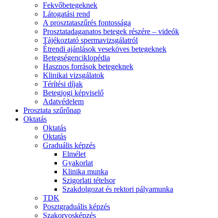
Fekvőbetegeknek
Látogatási rend
A prosztataszűrés fontossága
Prosztatadaganatos betegek részére – videók
Tájékoztató spermavizsgálatról
Étrendi ajánlások veseköves betegeknek
Betegségenciklopédia
Hasznos források betegeknek
Klinikai vizsgálatok
Térítési díjak
Betegjogi képviselő
Adatvédelem
Prosztata szűrőnap
Oktatás
Oktatás
Oktatás
Graduális képzés
Elmélet
Gyakorlat
Klinika munka
Szigorlati tételsor
Szakdolgozat és rektori pályamunka
TDK
Posztgraduális képzés
Szakorvosképzés