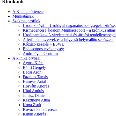
Klinikánk
A Klinika története
Munkatársak
Szakmai profilok
Uroonkológia – Urológiai daganatos betegségek szűrése, 
Kismedencei Fájdalom Munkacsoport – a krónikus alhasi
Urodinamika – A vizelettartási és -ürítési rendellenessé
A férfi nemi szervek és a húgycső helyreállító sebészete
Kőzúzó kezelés – ESWL
Endoscopos tevékenység
Andrológiai Centrum
A klinika orvosai
Agócs Klára
Bánfi Gergely
Bécsi Áron
Fazekas Tamás
Hamvas Antal
Horváth András
Hüttl András
Juhász Dániel
Keszthelyi Attila
Kopa Zsolt
Kovács Petra Terézia
Kubik András