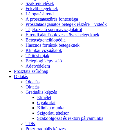
Szakrendelések
Fekvőbetegeknek
Látogatási rend
A prosztataszűrés fontossága
Prosztatadaganatos betegek részére – videók
Tájékoztató spermavizsgálatról
Étrendi ajánlások veseköves betegeknek
Betegségenciklopédia
Hasznos források betegeknek
Klinikai vizsgálatok
Térítési díjak
Betegjogi képviselő
Adatvédelem
Prosztata szűrőnap
Oktatás
Oktatás
Oktatás
Graduális képzés
Elmélet
Gyakorlat
Klinika munka
Szigorlati tételsor
Szakdolgozat és rektori pályamunka
TDK
Posztgraduális képzés