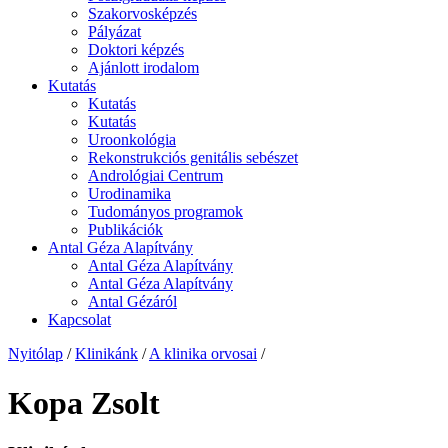
Szakorvosképzés
Pályázat
Doktori képzés
Ajánlott irodalom
Kutatás
Kutatás
Kutatás
Uroonkológia
Rekonstrukciós genitális sebészet
Andrológiai Centrum
Urodinamika
Tudományos programok
Publikációk
Antal Géza Alapítvány
Antal Géza Alapítvány
Antal Géza Alapítvány
Antal Gézáról
Kapcsolat
Nyitólap
/
Klinikánk
/
A klinika orvosai
/
Kopa Zsolt