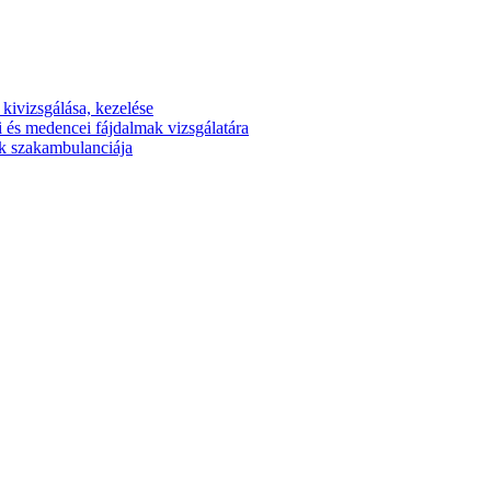
kivizsgálása, kezelése
 és medencei fájdalmak vizsgálatára
gek szakambulanciája