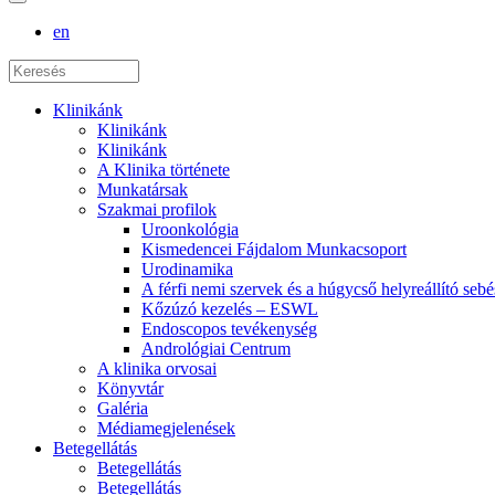
en
Klinikánk
Klinikánk
Klinikánk
A Klinika története
Munkatársak
Szakmai profilok
Uroonkológia
Kismedencei Fájdalom Munkacsoport
Urodinamika
A férfi nemi szervek és a húgycső helyreállító sebé
Kőzúzó kezelés – ESWL
Endoscopos tevékenység
Andrológiai Centrum
A klinika orvosai
Könyvtár
Galéria
Médiamegjelenések
Betegellátás
Betegellátás
Betegellátás