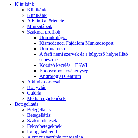
Klinikánk
Klinikánk
Klinikánk
A Klinika története
Munkatársak
Szakmai profilok
Uroonkológia
Kismedencei Fájdalom Munkacsoport
Urodinamika
A férfi nemi szervek és a húgycső helyreállító
sebészete
Kőzúzó kezelés – ESWL
Endoscopos tevékenység
Andrológiai Centrum
A klinika orvosai
Könyvtár
Galéria
Médiamegjelenések
Betegellátás
Betegellátás
Betegellátás
Szakrendelések
Fekvőbetegeknek
Látogatási rend
A prosztataszűrés fontossága