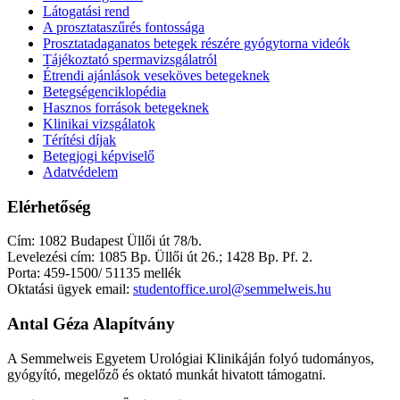
Látogatási rend
A prosztataszűrés fontossága
Prosztatadaganatos betegek részére gyógytorna videók
Tájékoztató spermavizsgálatról
Étrendi ajánlások veseköves betegeknek
Betegségenciklopédia
Hasznos források betegeknek
Klinikai vizsgálatok
Térítési díjak
Betegjogi képviselő
Adatvédelem
Elérhetőség
Cím: 1082 Budapest Üllői út 78/b.
Levelezési cím: 1085 Bp. Üllői út 26.; 1428 Bp. Pf. 2.
Porta: 459-1500/ 51135 mellék
Oktatási ügyek email:
studentoffice.urol@semmelweis.hu
Antal Géza Alapítvány
A Semmelweis Egyetem Urológiai Klinikáján folyó tudományos,
gyógyító, megelőző és oktató munkát hivatott támogatni.