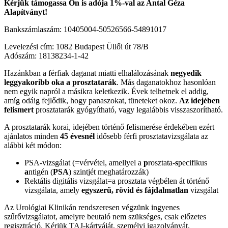
Kérjük támogassa Ön is adója 1%-val az Antal Géza
Alapítványt!
Bankszámlaszám: 10405004-50526566-54891017
Levelezési cím: 1082 Budapest Üllői út 78/B
Adószám: 18138234-1-42
Hazánkban a férfiak daganat miatti elhalálozásának
negyedik
leggyakoribb oka a prosztatarák
. Más daganatokhoz hasonlóan
nem egyik napról a másikra keletkezik. Évek telhetnek el addig,
amíg odáig fejlődik, hogy panaszokat, tüneteket okoz.
Az idejében
felismert
prosztatarák gyógyítható, vagy legalábbis visszaszorítható.
A prosztatarák korai, idejében történő felismerése érdekében ezért
ajánlatos minden
45 évesnél
idősebb férfi prosztatavizsgálata az
alábbi két módon:
PSA-vizsgálat (=vérvétel, amellyel a
p
rosztata-
s
pecifikus
a
ntigén (
PSA
) szintjét meghatározzák)
Rektális digitális vizsgálat=a prosztata végbélen át történő
vizsgálata, amely
egyszerű, rövid és fájdalmatlan
vizsgálat
Az Urológiai Klinikán rendszeresen végzünk ingyenes
szűrővizsgálatot, amelyre beutaló nem szükséges, csak előzetes
regisztráció. Kérjük TAJ-kártyáját, személyi igazolványát,