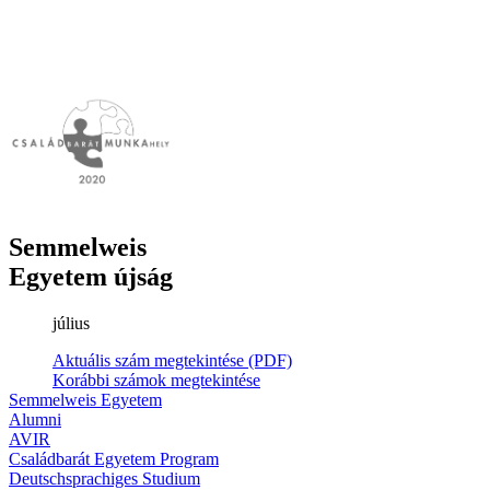
Semmelweis
Egyetem újság
július
Aktuális szám megtekintése (PDF)
Korábbi számok megtekintése
Semmelweis Egyetem
Alumni
AVIR
Családbarát Egyetem Program
Deutschsprachiges Studium