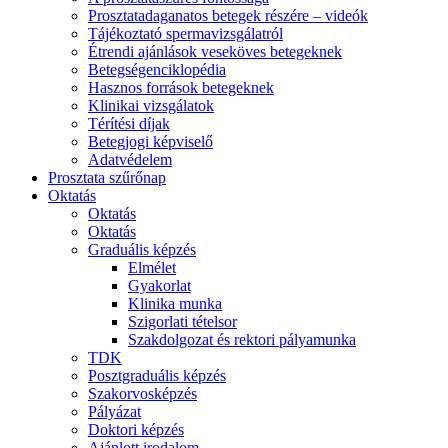
Prosztatadaganatos betegek részére – videók
Tájékoztató spermavizsgálatról
Étrendi ajánlások veseköves betegeknek
Betegségenciklopédia
Hasznos források betegeknek
Klinikai vizsgálatok
Térítési díjak
Betegjogi képviselő
Adatvédelem
Prosztata szűrőnap
Oktatás
Oktatás
Oktatás
Graduális képzés
Elmélet
Gyakorlat
Klinika munka
Szigorlati tételsor
Szakdolgozat és rektori pályamunka
TDK
Posztgraduális képzés
Szakorvosképzés
Pályázat
Doktori képzés
Ajánlott irodalom