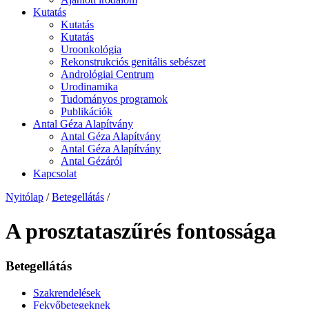
Kutatás
Kutatás
Kutatás
Uroonkológia
Rekonstrukciós genitális sebészet
Andrológiai Centrum
Urodinamika
Tudományos programok
Publikációk
Antal Géza Alapítvány
Antal Géza Alapítvány
Antal Géza Alapítvány
Antal Gézáról
Kapcsolat
Nyitólap
/
Betegellátás
/
A prosztataszűrés fontossága
Betegellátás
Szakrendelések
Fekvőbetegeknek