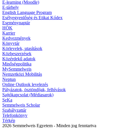
E-learning (Moodle)
E-tárhely
English Language Program
Esélyegyenlőség és Etikai Kódex
Eseménynaptár
HÖK
Karrier
Kedvezmények
Könyvtár
Körlevelek, utasítások
Közbeszerzések
Közérdekű adatok
Minőségpolitika
MySemmelweis
Nemzetközi Mobilitás
Neptun
Online Outlook levelezés
Pályázatok, ösztöndíjak, felhívások
Sajtókapcsolat (Médiasarok)
SeKa
Semmelweis Scholar
Szabályzattár
Telefonkönyv
Térkép
2026 Semmelweis Egyetem - Minden jog fenntartva