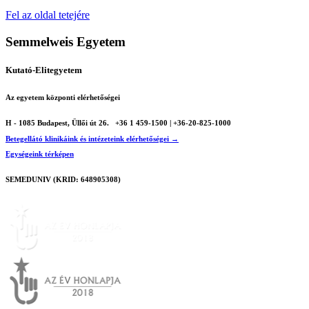
Fel az oldal tetejére
Semmelweis Egyetem
Kutató-Elitegyetem
Az egyetem központi elérhetőségei
H - 1085 Budapest, Üllői út 26.
+36 1 459-1500 | +36-20-825-1000
Betegellátó klinikáink és intézeteink elérhetőségei →
Egységeink térképen
SEMEDUNIV (KRID: 648905308)