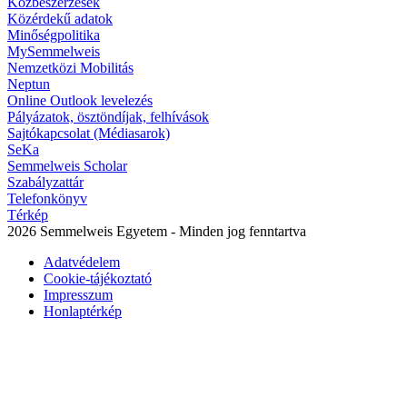
Közbeszerzések
Közérdekű adatok
Minőségpolitika
MySemmelweis
Nemzetközi Mobilitás
Neptun
Online Outlook levelezés
Pályázatok, ösztöndíjak, felhívások
Sajtókapcsolat (Médiasarok)
SeKa
Semmelweis Scholar
Szabályzattár
Telefonkönyv
Térkép
2026 Semmelweis Egyetem - Minden jog fenntartva
Adatvédelem
Cookie-tájékoztató
Impresszum
Honlaptérkép