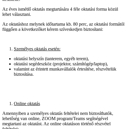
Az éves ismétlő oktatás megtartására 4 féle oktatási forma közül
lehet választani.
Az oktatáshoz melynek időtartama kb. 80 perc, az oktatási formától
függően a következőket kérem szíveskedjen biztosítani:
Személyes oktatás esetén:
oktatási helyszín (tanterem, egyéb terem),
oktatási segédeszköz (projektor, számítógép/laptop),
valamint az érintett munkavállalók értesítése, részvételük
biztosítása.
Online oktatás
Amennyiben a személyes oktatás feltételei nem biztosíthatók,
lehetőség van online, ZOOM program/Teams segítségével
megtartani az oktatást. Az online oktatáson történő részvétel
feltételei: