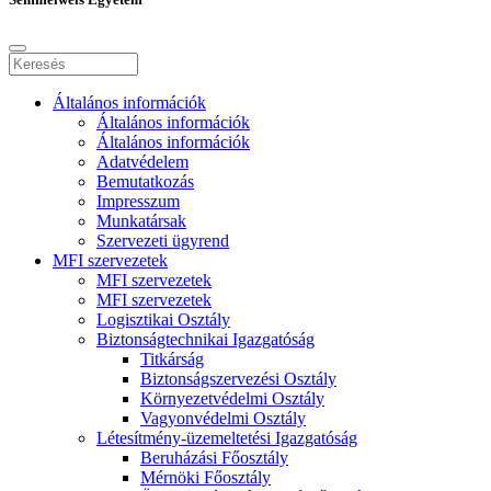
Általános információk
Általános információk
Általános információk
Adatvédelem
Bemutatkozás
Impresszum
Munkatársak
Szervezeti ügyrend
MFI szervezetek
MFI szervezetek
MFI szervezetek
Logisztikai Osztály
Biztonságtechnikai Igazgatóság
Titkárság
Biztonságszervezési Osztály
Környezetvédelmi Osztály
Vagyonvédelmi Osztály
Létesítmény-üzemeltetési Igazgatóság
Beruházási Főosztály
Mérnöki Főosztály