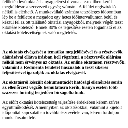
felületén lévő oktatási anyag elérési útvonala e-mailben kerül
megküldésre a szervezeti egység számára. A felület regisztráció
nélkül is elérhető. A munkavállaló számára tetszőleges időpontban
lép be a felületre a megadott egy hetes időintervallumon belül és
készül fel az ott található oktatási anyagokból, melynek végén teszt
kitöltése kötelező. Ennek 80%-os teljesítése esetén fogadható el az
oktatási kötelezettségnek való megfelelés.
Az oktatás elvégzését a tematika megjelölésével és a résztvevők
aláírásával ellátva írásban kell rögzíteni, a résztvevők aláírása
nélkül nem érvényes az oktatás. Az online oktatáson résztvevők,
valamint a Redmenta felületét használók a teszt sikeres
teljesítésével igazolják az oktatás elvégzését.
Az oktatásról készült dokumentációt hatósági ellenőrzés során
az ellenőrzést végzők bemutatásra kérik, hiánya esetén több
százezer forintig terjedően bírságolhatnak.
Az előírt oktatási kötelezettség teljesítése érdekében kérem szíves
együttműködését
.
Amennyiben az oktatásokkal, valamint a kijelölt
időponttal kapcsolatban további észrevétele van, kérem forduljon
munkatársaim felé.