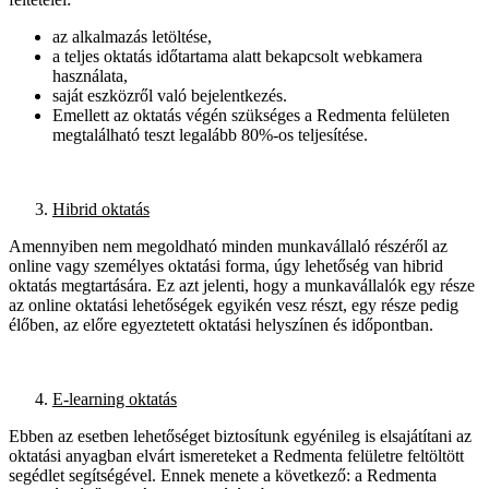
az alkalmazás letöltése,
a teljes oktatás időtartama alatt bekapcsolt webkamera
használata,
saját eszközről való bejelentkezés.
Emellett az oktatás végén szükséges a Redmenta felületen
megtalálható teszt legalább 80%-os teljesítése.
Hibrid oktatás
Amennyiben nem megoldható minden munkavállaló részéről az
online vagy személyes oktatási forma, úgy lehetőség van hibrid
oktatás megtartására. Ez azt jelenti, hogy a munkavállalók egy része
az online oktatási lehetőségek egyikén vesz részt, egy része pedig
élőben, az előre egyeztetett oktatási helyszínen és időpontban.
E-learning oktatás
Ebben az esetben lehetőséget biztosítunk egyénileg is elsajátítani az
oktatási anyagban elvárt ismereteket a Redmenta felületre feltöltött
segédlet segítségével. Ennek menete a következő: a Redmenta