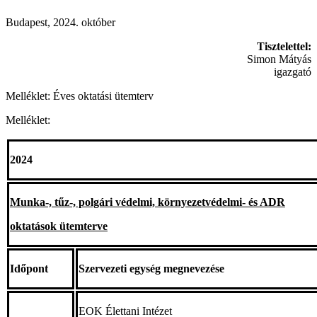
Budapest, 2024. október
Tisztelettel:
Simon Mátyás
igazgató
Melléklet: Éves oktatási ütemterv
Melléklet:
2024
Munka-, tűz-, polgári védelmi, környezetvédelmi- és ADR
oktatások ütemterve
Időpont
Szervezeti egység megnevezése
EOK Élettani Intézet