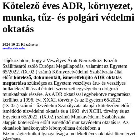
Kötelező éves ADR, környezet,
munka, tűz- és polgári védelmi
oktatás
2024-10-21
Közzétette:
szedleczkicsaba
Tájékoztatom, hogy a Veszélyes Áruk Nemzetközi Közúti
Szállításáról szóló Európai Megállapodás, valamint az Egyetem
65/2022. (IX.02.) számú Környezetvédelmi Szabályzata által
előírt
kötelező, dokumentált, ismeretfelújító ADR oktatás
megtartása
szükséges az Egyetem veszélyes áru- és veszélyes
hulladékszállítással érintett szervezeti egységeiben dolgozó
munkatársak részére. Az ADR oktatással egybekötve megtartásra
kerülhet a 1996. évi XXXI. törvény és az Egyetem 65/2022.
(IX.02.) számú Tűzvédelmi Szabályzata alapján kötelezően előírt
ismétlődő tűzvédelmi oktatás és a 1993. évi XCIII. törvény és az
Egyetem 65/2022. (IX.02.) számú Munkavédelmi Szabályzata
alapján kötelezően előírt ismétlődő munkavédelmi oktatás is. Az
oktatások hatékonyabb lebonyolítása érdekében a
Biztonságtechnikai Igazgatóság a mellékelt éves oktatási ütemtervet
készítette.