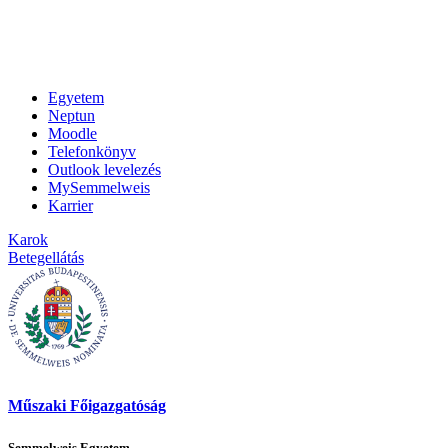
Egyetem
Neptun
Moodle
Telefonkönyv
Outlook levelezés
MySemmelweis
Karrier
Karok
Betegellátás
Műszaki Főigazgatóság
Semmelweis Egyetem