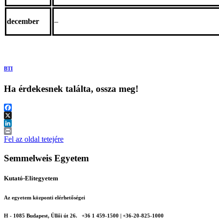
december
–
BTI
Ha érdekesnek találta, ossza meg!
Facebook
X
LinkedIn
Print
Fel az oldal tetejére
Semmelweis Egyetem
Kutató-Elitegyetem
Az egyetem központi elérhetőségei
H - 1085 Budapest, Üllői út 26.
+36 1 459-1500 | +36-20-825-1000