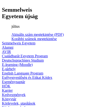
Semmelweis
Egyetem újság
július
Aktuális szám megtekintése (PDF)
Korábbi számok megtekintése
Semmelweis Egyetem
Alumni
AVIR
Családbarát Egyetem Program
Deutschsprachiges Studium
E-learning (Moodle)
E-tárhely
English Language Program
Esélyegyenlőség és Etikai Kódex
Eseménynaptár
HÖK
Karrier
Kedvezmények
Könyvtár
Körlevelek, utasítások