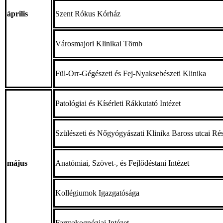
április
Szent Rókus Kórház
Városmajori Klinikai Tömb
Fül-Orr-Gégészeti és Fej-Nyaksebészeti Klinika
Patológiai és Kísérleti Rákkutató Intézet
Szülészeti és Nőgyógyászati Klinika Baross utcai Ré
május
Anatómiai, Szövet-, és Fejlődéstani Intézet
Kollégiumok Igazgatósága
Farmakognóziai Intézet