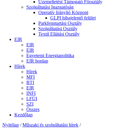
Üzemeltetést Támogató Főosztály
Szolgáltatási Igazgatóság
Operatív Irányító Központ
GLPI hibajelentő felület
Parkfenntartási Osztály
Szolgáltatási Osztály
Textil Ellátási Osztály
EIR
EIR
EIR
Egyetemi Energiapolitika
EIR honlap
Hírek
Hírek
MFI
BTI
EIR
INFI
LFÜI
SZI
Összes
Kezdőlap
Nyitólap
/
Műszaki és szolgáltatási hírek
/