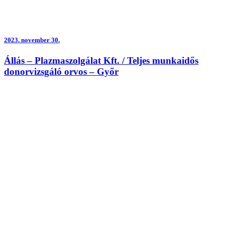
2023.
november 30.
Állás – Plazmaszolgálat Kft. / Teljes munkaidős
donorvizsgáló orvos – Győr