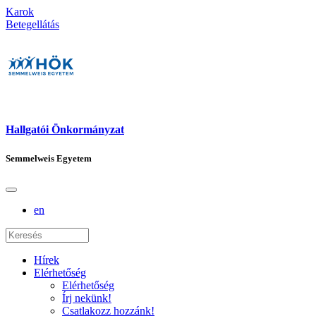
Karok
Betegellátás
Hallgatói Önkormányzat
Semmelweis Egyetem
en
Hírek
Elérhetőség
Elérhetőség
Írj nekünk!
Csatlakozz hozzánk!