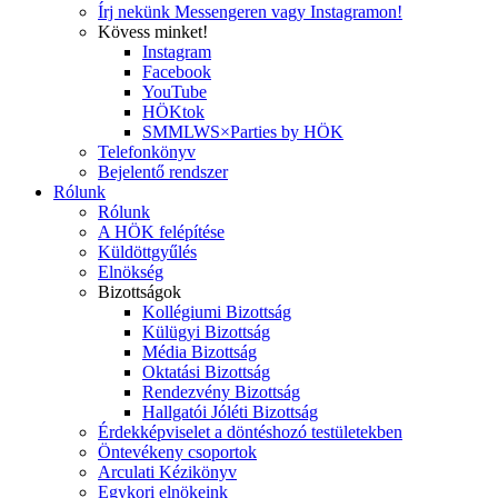
Írj nekünk Messengeren vagy Instagramon!
Kövess minket!
Instagram
Facebook
YouTube
HÖKtok
SMMLWS×Parties by HÖK
Telefonkönyv
Bejelentő rendszer
Rólunk
Rólunk
A HÖK felépítése
Küldöttgyűlés
Elnökség
Bizottságok
Kollégiumi Bizottság
Külügyi Bizottság
Média Bizottság
Oktatási Bizottság
Rendezvény Bizottság
Hallgatói Jóléti Bizottság
Érdekképviselet a döntéshozó testületekben
Öntevékeny csoportok
Arculati Kézikönyv
Egykori elnökeink