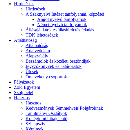
Hirdetések
Hirdetések
A Szaknyelvi Intézet tanfolyamai, képzései
Angol nyelvű tanfolyamok
Német nyelvű tanfolyamok
Állásajánlatok és álláshirdetés feladás
TDK lehetőségek
Átláthatóság
Átláthatóság
Adatvédelem
Alapszabály
Beszámolók és közéleti ösztöndíjak
Jegyzőkönyvek és határozatok
Ülések
Öntevékeny csoportok
Pályázatok
Zöld Egyetem
Szólj bele!
Hasznos
Hasznos
Kedvezmények Semmelweis Polgároknak
Tanulmányi Osztályok
Kollégiumi hibajelentő
Szinapszis
Kérelmek