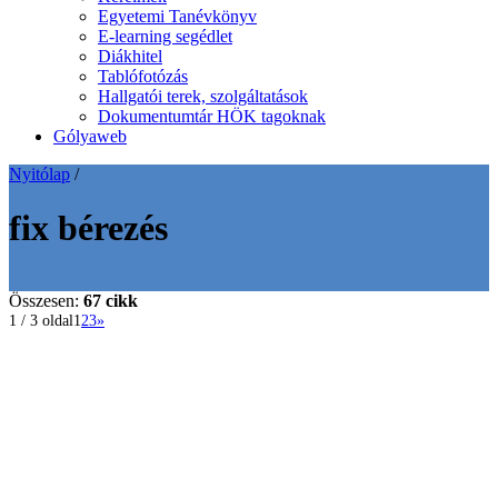
Egyetemi Tanévkönyv
E-learning segédlet
Diákhitel
Tablófotózás
Hallgatói terek, szolgáltatások
Dokumentumtár HÖK tagoknak
Gólyaweb
Nyitólap
/
fix bérezés
Összesen:
67 cikk
1 / 3 oldal
1
2
3
»