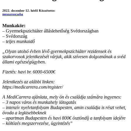
2022. december 12. hétfő
Közzétette:
meszaroscsaba
Munkakör:
– Gyermekpszichiáter álláslehetőség Svédországban
– Svédország
–
teljes munkaidő
„Olyan utolsó évben lévő gyermekpszichiáter rezidensek és
szakorvosok jelentkezését várjuk, akik szívesen dolgoznának a svéd
állami egészségügyben.
Fizetés: havi br. 6000-6500€
Jelentkezés az alábbi linken:
https://medicarrera.com/register/
A MediCarrera ajánlata, mely ön és családja számára ingyenes:
– 3 napos város és munkahely látogatás
– intenzív nyelvtanfolyam Budapesten, amin családja is részt vehet,
óvoda a legkisebbeknek
– apartman Budapesten és havi 800€ ösztöndíj a tanfolyam idejére
– költözés megszervezése, ügyintézés”