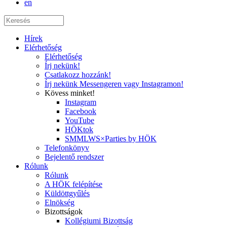
en
Hírek
Elérhetőség
Elérhetőség
Írj nekünk!
Csatlakozz hozzánk!
Írj nekünk Messengeren vagy Instagramon!
Kövess minket!
Instagram
Facebook
YouTube
HÖKtok
SMMLWS×Parties by HÖK
Telefonkönyv
Bejelentő rendszer
Rólunk
Rólunk
A HÖK felépítése
Küldöttgyűlés
Elnökség
Bizottságok
Kollégiumi Bizottság