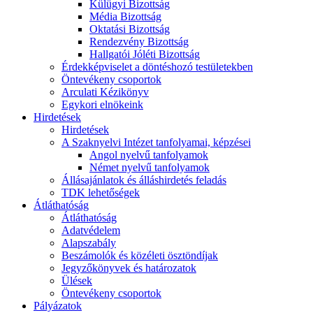
Külügyi Bizottság
Média Bizottság
Oktatási Bizottság
Rendezvény Bizottság
Hallgatói Jóléti Bizottság
Érdekképviselet a döntéshozó testületekben
Öntevékeny csoportok
Arculati Kézikönyv
Egykori elnökeink
Hirdetések
Hirdetések
A Szaknyelvi Intézet tanfolyamai, képzései
Angol nyelvű tanfolyamok
Német nyelvű tanfolyamok
Állásajánlatok és álláshirdetés feladás
TDK lehetőségek
Átláthatóság
Átláthatóság
Adatvédelem
Alapszabály
Beszámolók és közéleti ösztöndíjak
Jegyzőkönyvek és határozatok
Ülések
Öntevékeny csoportok
Pályázatok