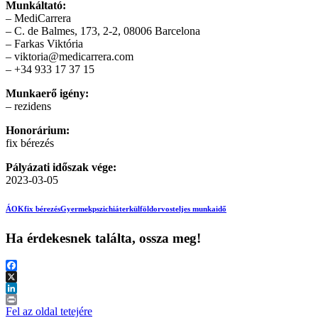
Munkáltató:
– MediCarrera
– C. de Balmes, 173, 2-2, 08006 Barcelona
– Farkas Viktória
– viktoria@medicarrera.com
– +34 933 17 37 15
Munkaerő igény:
– rezidens
Honorárium:
fix bérezés
Pályázati időszak vége:
2023-03-05
ÁOK
fix bérezés
Gyermekpszichiáter
külföld
orvos
teljes munkaidő
Ha érdekesnek találta, ossza meg!
Facebook
X
LinkedIn
Print
Fel az oldal tetejére