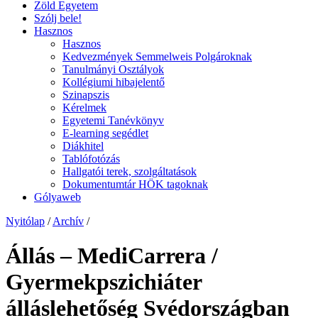
Zöld Egyetem
Szólj bele!
Hasznos
Hasznos
Kedvezmények Semmelweis Polgároknak
Tanulmányi Osztályok
Kollégiumi hibajelentő
Szinapszis
Kérelmek
Egyetemi Tanévkönyv
E-learning segédlet
Diákhitel
Tablófotózás
Hallgatói terek, szolgáltatások
Dokumentumtár HÖK tagoknak
Gólyaweb
Nyitólap
/
Archív
/
Állás – MediCarrera /
Gyermekpszichiáter
álláslehetőség Svédországban