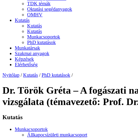
TDK témák
Oktatási segédanyagok
OMHV
Kutatás
Kutatás
Kutatás
Munkacsoportok
PhD kutatások
Munkatársak
Szakmai anyagok
Képzések
Elérhetőség
Nyitólap
/
Kutatás
/
PhD kutatások
/
Dr. Török Gréta – A fogászati n
vizsgálata (témavezető: Prof. D
Kutatás
Munkacsoportok
Állkapocsízületi munkacsoport