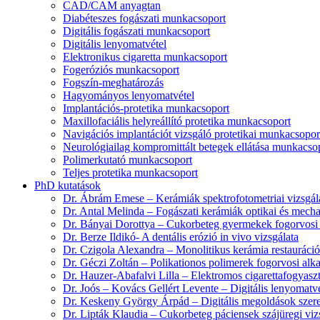
CAD/CAM anyagtan
Diabéteszes fogászati munkacsoport
Digitális fogászati munkacsoport
Digitális lenyomatvétel
Elektronikus cigaretta munkacsoport
Fogeróziós munkacsoport
Fogszín-meghatározás
Hagyományos lenyomatvétel
Implantációs-protetika munkacsoport
Maxillofaciális helyreállító protetika munkacsoport
Navigációs implantációt vizsgáló protetikai munkacsopor
Neurológiailag kompromittált betegek ellátása munkacso
Polimerkutató munkacsoport
Teljes protetika munkacsoport
PhD kutatások
Dr. Ábrám Emese – Kerámiák spektrofotometriai vizsgál
Dr. Antal Melinda – Fogászati kerámiák optikai és mecha
Dr. Bányai Dorottya – Cukorbeteg gyermekek fogorvosi s
Dr. Berze Ildikó- A dentális erózió in vivo vizsgálata
Dr. Czigola Alexandra – Monolitikus kerámia restaurációk
Dr. Géczi Zoltán – Polikationos polimerek fogorvosi alk
Dr. Hauzer-Abafalvi Lilla – Elektromos cigarettafogyaszt
Dr. Joós – Kovács Gellért Levente – Digitális lenyomatvé
Dr. Keskeny György Árpád – Digitális megoldások szerepe 
Dr. Lipták Klaudia – Cukorbeteg páciensek szájüregi viz