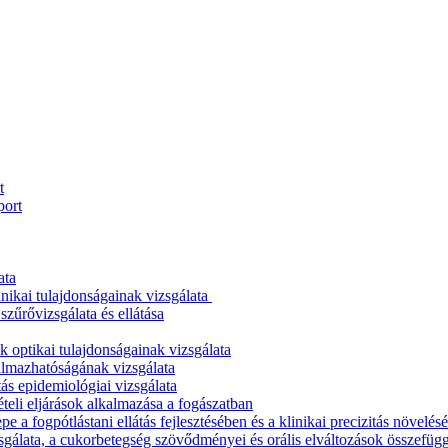
t
port
ata
nikai tulajdonságainak vizsgálata
zűrővizsgálata és ellátása
 optikai tulajdonságainak vizsgálata
almazhatóságának vizsgálata
ás epidemiológiai vizsgálata
teli eljárások alkalmazása a fogászatban
a fogpótlástani ellátás fejlesztésében és a klinikai precizitás növelés
sgálata, a cukorbetegség szövődményei és orális elváltozások összefüg