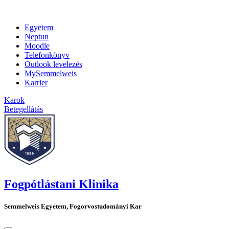
Egyetem
Neptun
Moodle
Telefonkönyv
Outlook levelezés
MySemmelweis
Karrier
Karok
Betegellátás
Fogpótlástani Klinika
Semmelweis Egyetem, Fogorvostudományi Kar