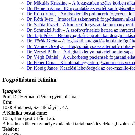
Dr. Mikulás Krisztina – A fogászatban széles körben alk
Dr. Németh Anna: 3D nyomtatás az esztétikai fogászatb
Dr. Róna Virág – Antibakteriális polimerek fogorvosi fel
Dr. Róth Ivett – Intraorális szkennerek fogpótlástani alk
Dr. Saláta József – A korszerű fogászati kerámiaanyagok 
Dr. Schmalzl Judit – A szoftverfrissítés hatása az intraor
Dr. Tajti Péter – Bioanyagok és a protetikai design hatás
Dr. Török Gréta – A fogászati navigációs implantológiába
Dr. Vámos Orsolya – Hagyományos és alternatív dohányt
Dr. Vecsei Bálint – A digitális lenyomatvétel pontossága
Dr. Végh Dániel – A cukorbeteg páciensek fogászati ellát
Dr. Fehér Dóra – Kombinált egyedi fogszínkulcsos vizuáli
Dr. König János: Kezelési lehetőségek az oro-maxillo-faci
Fogpótlástani Klinika
Igazgató:
Prof. Dr. Hermann Péter egyetemi tanár
Cím:
1088 Budapest, Szentkirályi u. 47.
A Klinika postai címe:
1085, Budapest Üllői út 26.
A bizalmas illetve személyes adatokat tartalmazó leveleket „bizalmas” 
Telefon:
338-4380