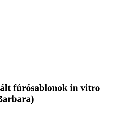
ált fúrósablonok in vitro
 Barbara)