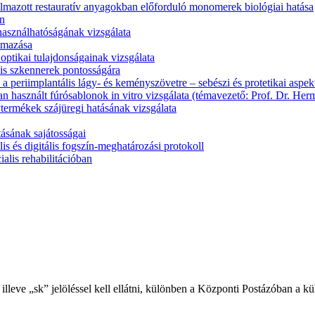
almazott restauratív anyagokban előforduló monomerek biológiai hatása
an
használhatóságának vizsgálata
almazása
optikai tulajdonságainak vizsgálata
ális szkennerek pontosságára
a a periimplantális lágy- és keményszövetre – sebészi és protetikai aspe
n használt fúrósablonok in vitro vizsgálata (témavezető: Prof. Dr. Her
ermékek szájüregi hatásának vizsgálata
ásának sajátosságai
s és digitális fogszín-meghatározási protokoll
alis rehabilitációban
illeve „sk” jelöléssel kell ellátni, különben a Központi Postázóban a k