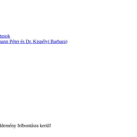
ktusok
mann Péter és Dr. Kispélyi Barbara)
üldemény felbontásra kerül!