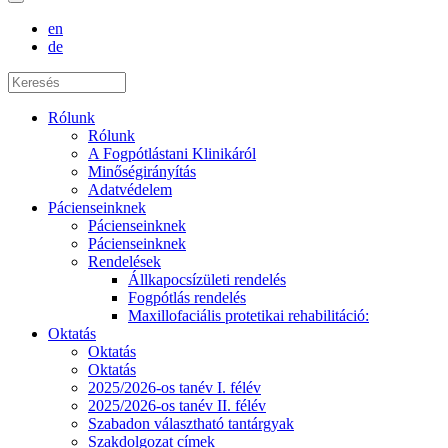
en
de
Rólunk
Rólunk
A Fogpótlástani Klinikáról
Minőségirányítás
Adatvédelem
Pácienseinknek
Pácienseinknek
Pácienseinknek
Rendelések
Állkapocsízületi rendelés
Fogpótlás rendelés
Maxillofaciális protetikai rehabilitáció:
Oktatás
Oktatás
Oktatás
2025/2026-os tanév I. félév
2025/2026-os tanév II. félév
Szabadon választható tantárgyak
Szakdolgozat címek