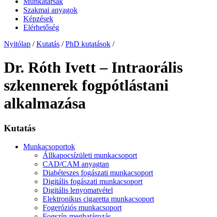
Munkatársak
Szakmai anyagok
Képzések
Elérhetőség
Nyitólap
/
Kutatás
/
PhD kutatások
/
Dr. Róth Ivett – Intraorális
szkennerek fogpótlástani
alkalmazása
Kutatás
Munkacsoportok
Állkapocsízületi munkacsoport
CAD/CAM anyagtan
Diabéteszes fogászati munkacsoport
Digitális fogászati munkacsoport
Digitális lenyomatvétel
Elektronikus cigaretta munkacsoport
Fogeróziós munkacsoport
Fogszín-meghatározás