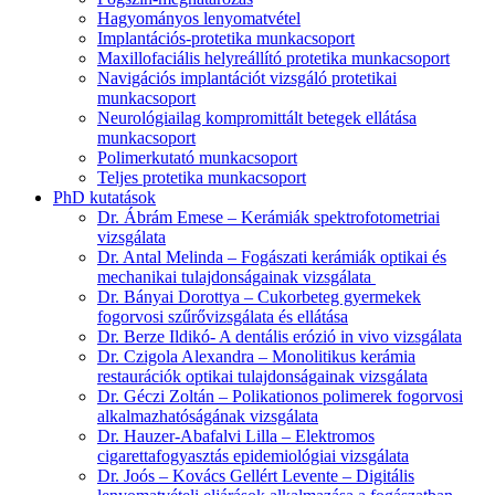
Hagyományos lenyomatvétel
Implantációs-protetika munkacsoport
Maxillofaciális helyreállító protetika munkacsoport
Navigációs implantációt vizsgáló protetikai
munkacsoport
Neurológiailag kompromittált betegek ellátása
munkacsoport
Polimerkutató munkacsoport
Teljes protetika munkacsoport
PhD kutatások
Dr. Ábrám Emese – Kerámiák spektrofotometriai
vizsgálata
Dr. Antal Melinda – Fogászati kerámiák optikai és
mechanikai tulajdonságainak vizsgálata
Dr. Bányai Dorottya – Cukorbeteg gyermekek
fogorvosi szűrővizsgálata és ellátása
Dr. Berze Ildikó- A dentális erózió in vivo vizsgálata
Dr. Czigola Alexandra – Monolitikus kerámia
restaurációk optikai tulajdonságainak vizsgálata
Dr. Géczi Zoltán – Polikationos polimerek fogorvosi
alkalmazhatóságának vizsgálata
Dr. Hauzer-Abafalvi Lilla – Elektromos
cigarettafogyasztás epidemiológiai vizsgálata
Dr. Joós – Kovács Gellért Levente – Digitális