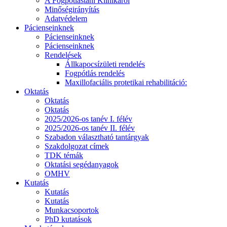
A Fogpótlástani Klinikáról
Minőségirányítás
Adatvédelem
Pácienseinknek
Pácienseinknek
Pácienseinknek
Rendelések
Állkapocsízületi rendelés
Fogpótlás rendelés
Maxillofaciális protetikai rehabilitáció:
Oktatás
Oktatás
Oktatás
2025/2026-os tanév I. félév
2025/2026-os tanév II. félév
Szabadon választható tantárgyak
Szakdolgozat címek
TDK témák
Oktatási segédanyagok
OMHV
Kutatás
Kutatás
Kutatás
Munkacsoportok
PhD kutatások