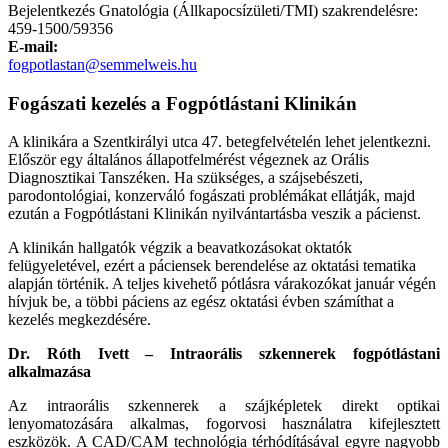
Bejelentkezés Gnatológia (Állkapocsízületi/TMI) szakrendelésre:
459-1500/59356
E-mail:
fogpotlastan@semmelweis.hu
Fogászati kezelés a Fogpótlástani Klinikán
A klinikára a Szentkirályi utca 47. betegfelvételén lehet jelentkezni.
Először egy általános állapotfelmérést végeznek az Orális
Diagnosztikai Tanszéken. Ha szükséges, a szájsebészeti,
parodontológiai, konzerváló fogászati problémákat ellátják, majd
ezután a Fogpótlástani Klinikán nyilvántartásba veszik a pácienst.
A klinikán hallgatók végzik a beavatkozásokat oktatók
felügyeletével, ezért a páciensek berendelése az oktatási tematika
alapján történik. A teljes kivehető pótlásra várakozókat január végén
hívjuk be, a többi páciens az egész oktatási évben számíthat a
kezelés megkezdésére.
Dr. Róth Ivett – Intraorális szkennerek fogpótlástani
alkalmazása
Az intraorális szkennerek a szájképletek direkt optikai
lenyomatozására alkalmas, fogorvosi használatra kifejlesztett
eszközök. A CAD/CAM technológia térhódításával egyre nagyobb