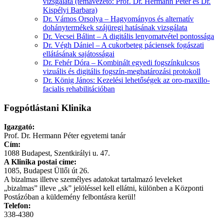
vizsgálata (témavezető: Prof. Dr. Hermann Péter és Dr.
Kispélyi Barbara)
Dr. Vámos Orsolya – Hagyományos és alternatív
dohánytermékek szájüregi hatásának vizsgálata
Dr. Vecsei Bálint – A digitális lenyomatvétel pontossága
Dr. Végh Dániel – A cukorbeteg páciensek fogászati
ellátásának sajátosságai
Dr. Fehér Dóra – Kombinált egyedi fogszínkulcsos
vizuális és digitális fogszín-meghatározási protokoll
Dr. König János: Kezelési lehetőségek az oro-maxillo-
facialis rehabilitációban
Fogpótlástani Klinika
Igazgató:
Prof. Dr. Hermann Péter egyetemi tanár
Cím:
1088 Budapest, Szentkirályi u. 47.
A Klinika postai címe:
1085, Budapest Üllői út 26.
A bizalmas illetve személyes adatokat tartalmazó leveleket
„bizalmas” illeve „sk” jelöléssel kell ellátni, különben a Központi
Postázóban a küldemény felbontásra kerül!
Telefon:
338-4380