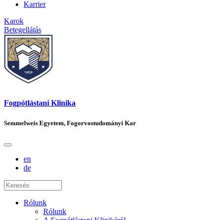
Karrier
Karok
Betegellátás
Fogpótlástani Klinika
Semmelweis Egyetem, Fogorvostudományi Kar
en
de
Rólunk
Rólunk