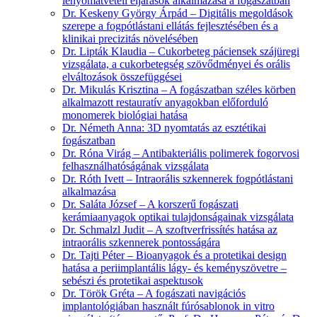
lenyomatvételi eljárások alkalmazása a fogászatban
Dr. Keskeny György Árpád – Digitális megoldások
szerepe a fogpótlástani ellátás fejlesztésében és a
klinikai precizitás növelésében
Dr. Lipták Klaudia – Cukorbeteg páciensek szájüregi
vizsgálata, a cukorbetegség szövődményei és orális
elváltozások összefüggései
Dr. Mikulás Krisztina – A fogászatban széles körben
alkalmazott restauratív anyagokban előforduló
monomerek biológiai hatása
Dr. Németh Anna: 3D nyomtatás az esztétikai
fogászatban
Dr. Róna Virág – Antibakteriális polimerek fogorvosi
felhasználhatóságának vizsgálata
Dr. Róth Ivett – Intraorális szkennerek fogpótlástani
alkalmazása
Dr. Saláta József – A korszerű fogászati
kerámiaanyagok optikai tulajdonságainak vizsgálata
Dr. Schmalzl Judit – A szoftverfrissítés hatása az
intraorális szkennerek pontosságára
Dr. Tajti Péter – Bioanyagok és a protetikai design
hatása a periimplantális lágy- és keményszövetre –
sebészi és protetikai aspektusok
Dr. Török Gréta – A fogászati navigációs
implantológiában használt fúrósablonok in vitro