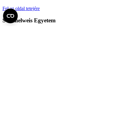
Fel az oldal tetejére
Semmelweis Egyetem
Kutató-Elitegyetem
Az egyetem központi elérhetőségei
H - 1085 Budapest, Üllői út 26.
+36 1 459-1500 | +36-20-825-1000
Betegellátó klinikáink és intézeteink elérhetőségei →
Egységeink térképen
SEMEDUNIV (KRID: 648905308)