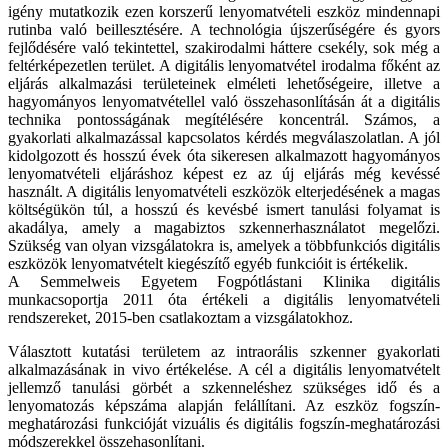
igény mutatkozik ezen korszerű lenyomatvételi eszköz mindennapi
rutinba való beillesztésére. A technológia újszerűségére és gyors
fejlődésére való tekintettel, szakirodalmi háttere csekély, sok még a
feltérképezetlen terület. A digitális lenyomatvétel irodalma főként az
eljárás alkalmazási területeinek elméleti lehetőségeire, illetve a
hagyományos lenyomatvétellel való összehasonlításán át a digitális
technika pontosságának megítélésére koncentrál. Számos, a
gyakorlati alkalmazással kapcsolatos kérdés megválaszolatlan. A jól
kidolgozott és hosszú évek óta sikeresen alkalmazott hagyományos
lenyomatvételi eljáráshoz képest ez az új eljárás még kevéssé
használt. A digitális lenyomatvételi eszközök elterjedésének a magas
költségükön túl, a hosszú és kevésbé ismert tanulási folyamat is
akadálya, amely a magabiztos szkennerhasználatot megelőzi.
Szükség van olyan vizsgálatokra is, amelyek a többfunkciós digitális
eszközök lenyomatvételt kiegészítő egyéb funkcióit is értékelik.
A Semmelweis Egyetem Fogpótlástani Klinika digitális
munkacsoportja 2011 óta értékeli a digitális lenyomatvételi
rendszereket, 2015-ben csatlakoztam a vizsgálatokhoz.
Választott kutatási területem az intraorális szkenner gyakorlati
alkalmazásának in vivo értékelése. A cél a digitális lenyomatvételt
jellemző tanulási görbét a szkenneléshez szükséges idő és a
lenyomatozás képszáma alapján felállítani. Az eszköz fogszín-
meghatározási funkcióját vizuális és digitális fogszín-meghatározási
módszerekkel összehasonlítani.