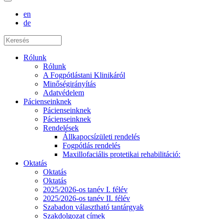
en
de
Rólunk
Rólunk
A Fogpótlástani Klinikáról
Minőségirányítás
Adatvédelem
Pácienseinknek
Pácienseinknek
Pácienseinknek
Rendelések
Állkapocsízületi rendelés
Fogpótlás rendelés
Maxillofaciális protetikai rehabilitáció:
Oktatás
Oktatás
Oktatás
2025/2026-os tanév I. félév
2025/2026-os tanév II. félév
Szabadon választható tantárgyak
Szakdolgozat címek