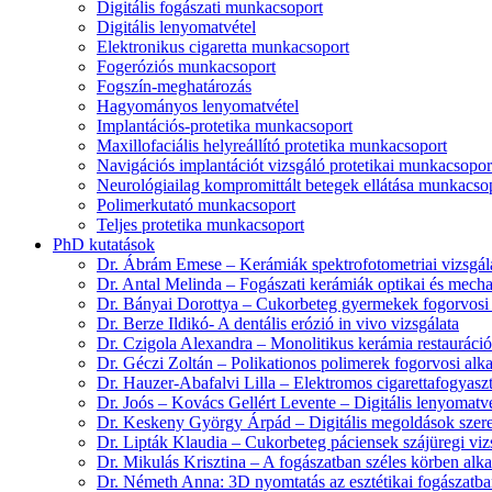
Digitális fogászati munkacsoport
Digitális lenyomatvétel
Elektronikus cigaretta munkacsoport
Fogeróziós munkacsoport
Fogszín-meghatározás
Hagyományos lenyomatvétel
Implantációs-protetika munkacsoport
Maxillofaciális helyreállító protetika munkacsoport
Navigációs implantációt vizsgáló protetikai munkacsopor
Neurológiailag kompromittált betegek ellátása munkacso
Polimerkutató munkacsoport
Teljes protetika munkacsoport
PhD kutatások
Dr. Ábrám Emese – Kerámiák spektrofotometriai vizsgál
Dr. Antal Melinda – Fogászati kerámiák optikai és mecha
Dr. Bányai Dorottya – Cukorbeteg gyermekek fogorvosi s
Dr. Berze Ildikó- A dentális erózió in vivo vizsgálata
Dr. Czigola Alexandra – Monolitikus kerámia restaurációk
Dr. Géczi Zoltán – Polikationos polimerek fogorvosi alk
Dr. Hauzer-Abafalvi Lilla – Elektromos cigarettafogyaszt
Dr. Joós – Kovács Gellért Levente – Digitális lenyomatvé
Dr. Keskeny György Árpád – Digitális megoldások szerepe 
Dr. Lipták Klaudia – Cukorbeteg páciensek szájüregi viz
Dr. Mikulás Krisztina – A fogászatban széles körben alk
Dr. Németh Anna: 3D nyomtatás az esztétikai fogászatb