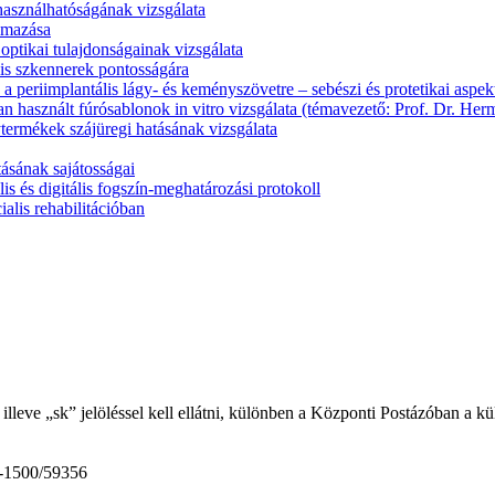
használhatóságának vizsgálata
almazása
optikai tulajdonságainak vizsgálata
ális szkennerek pontosságára
a a periimplantális lágy- és keményszövetre – sebészi és protetikai aspe
n használt fúrósablonok in vitro vizsgálata (témavezető: Prof. Dr. Her
ermékek szájüregi hatásának vizsgálata
ásának sajátosságai
s és digitális fogszín-meghatározási protokoll
alis rehabilitációban
illeve „sk” jelöléssel kell ellátni, különben a Központi Postázóban a k
9-1500/59356