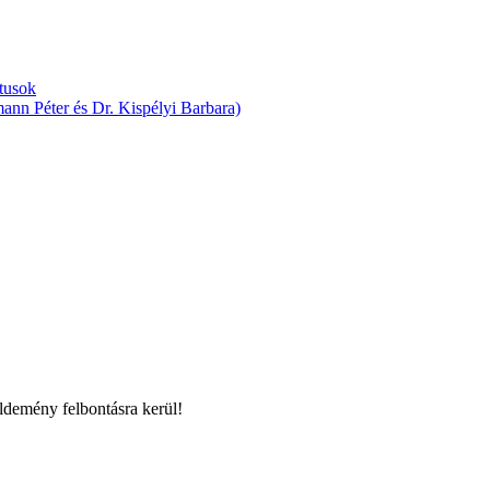
ktusok
mann Péter és Dr. Kispélyi Barbara)
üldemény felbontásra kerül!