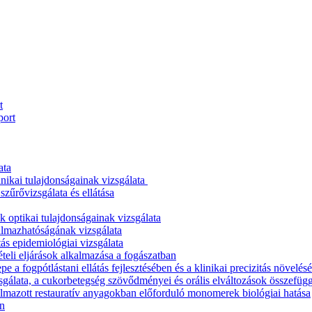
t
port
ata
nikai tulajdonságainak vizsgálata
zűrővizsgálata és ellátása
 optikai tulajdonságainak vizsgálata
almazhatóságának vizsgálata
ás epidemiológiai vizsgálata
teli eljárások alkalmazása a fogászatban
a fogpótlástani ellátás fejlesztésében és a klinikai precizitás növelés
sgálata, a cukorbetegség szövődményei és orális elváltozások összefüg
almazott restauratív anyagokban előforduló monomerek biológiai hatása
an