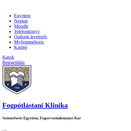
Egyetem
Neptun
Moodle
Telefonkönyv
Outlook levelezés
MySemmelweis
Karrier
Karok
Betegellátás
Fogpótlástani Klinika
Semmelweis Egyetem, Fogorvostudományi Kar