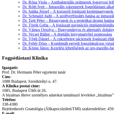
Dr. Róna Virág – Antibakteriális polimerek fogorvosi fel
Dr. Róth Ivett – Intraorális szkennerek fogpótlástani alk
Dr. Saláta József – A korszerű fogászati kerámiaanyagok 
Dr. Schmalzl Judit – A szoftverfrissítés hatása az intraor
Dr. Tajti Péter – Bioanyagok és a protetikai design hatás
Dr. Török Gréta – A fogászati navigációs implantológiába
Dr. Vámos Orsolya – Hagyományos és alternatív dohányt
Dr. Vecsei Bálint – A digitális lenyomatvétel pontossága
Dr. Végh Dániel – A cukorbeteg páciensek fogászati ellát
Dr. Fehér Dóra – Kombinált egyedi fogszínkulcsos vizuáli
Dr. König János: Kezelési lehetőségek az oro-maxillo-faci
Fogpótlástani Klinika
Igazgató:
Prof. Dr. Hermann Péter egyetemi tanár
Cím:
1088 Budapest, Szentkirályi u. 47.
A Klinika postai címe:
1085, Budapest Üllői út 26.
A bizalmas illetve személyes adatokat tartalmazó leveleket „bizalmas” 
Telefon:
338-4380
Bejelentkezés Gnatológia (Állkapocsízületi/TMI) szakrendelésre: 45
E-mail: