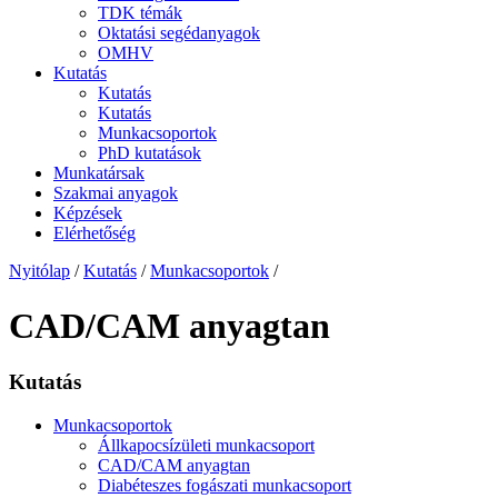
TDK témák
Oktatási segédanyagok
OMHV
Kutatás
Kutatás
Kutatás
Munkacsoportok
PhD kutatások
Munkatársak
Szakmai anyagok
Képzések
Elérhetőség
Nyitólap
/
Kutatás
/
Munkacsoportok
/
CAD/CAM anyagtan
Kutatás
Munkacsoportok
Állkapocsízületi munkacsoport
CAD/CAM anyagtan
Diabéteszes fogászati munkacsoport