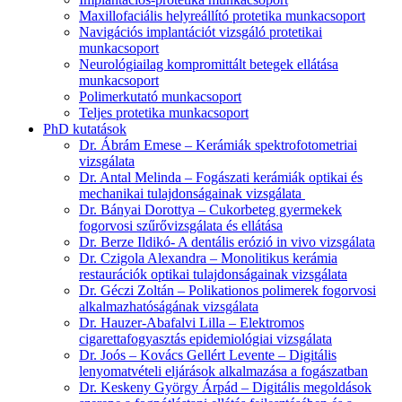
Maxillofaciális helyreállító protetika munkacsoport
Navigációs implantációt vizsgáló protetikai
munkacsoport
Neurológiailag kompromittált betegek ellátása
munkacsoport
Polimerkutató munkacsoport
Teljes protetika munkacsoport
PhD kutatások
Dr. Ábrám Emese – Kerámiák spektrofotometriai
vizsgálata
Dr. Antal Melinda – Fogászati kerámiák optikai és
mechanikai tulajdonságainak vizsgálata
Dr. Bányai Dorottya – Cukorbeteg gyermekek
fogorvosi szűrővizsgálata és ellátása
Dr. Berze Ildikó- A dentális erózió in vivo vizsgálata
Dr. Czigola Alexandra – Monolitikus kerámia
restaurációk optikai tulajdonságainak vizsgálata
Dr. Géczi Zoltán – Polikationos polimerek fogorvosi
alkalmazhatóságának vizsgálata
Dr. Hauzer-Abafalvi Lilla – Elektromos
cigarettafogyasztás epidemiológiai vizsgálata
Dr. Joós – Kovács Gellért Levente – Digitális
lenyomatvételi eljárások alkalmazása a fogászatban
Dr. Keskeny György Árpád – Digitális megoldások