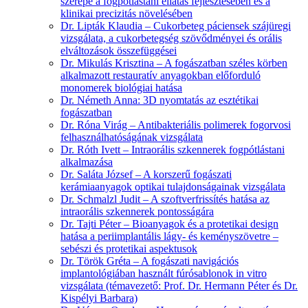
szerepe a fogpótlástani ellátás fejlesztésében és a
klinikai precizitás növelésében
Dr. Lipták Klaudia – Cukorbeteg páciensek szájüregi
vizsgálata, a cukorbetegség szövődményei és orális
elváltozások összefüggései
Dr. Mikulás Krisztina – A fogászatban széles körben
alkalmazott restauratív anyagokban előforduló
monomerek biológiai hatása
Dr. Németh Anna: 3D nyomtatás az esztétikai
fogászatban
Dr. Róna Virág – Antibakteriális polimerek fogorvosi
felhasználhatóságának vizsgálata
Dr. Róth Ivett – Intraorális szkennerek fogpótlástani
alkalmazása
Dr. Saláta József – A korszerű fogászati
kerámiaanyagok optikai tulajdonságainak vizsgálata
Dr. Schmalzl Judit – A szoftverfrissítés hatása az
intraorális szkennerek pontosságára
Dr. Tajti Péter – Bioanyagok és a protetikai design
hatása a periimplantális lágy- és keményszövetre –
sebészi és protetikai aspektusok
Dr. Török Gréta – A fogászati navigációs
implantológiában használt fúrósablonok in vitro
vizsgálata (témavezető: Prof. Dr. Hermann Péter és Dr.
Kispélyi Barbara)