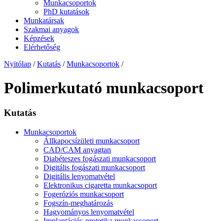
Munkacsoportok
PhD kutatások
Munkatársak
Szakmai anyagok
Képzések
Elérhetőség
Nyitólap
/
Kutatás
/
Munkacsoportok
/
Polimerkutató munkacsoport
Kutatás
Munkacsoportok
Állkapocsízületi munkacsoport
CAD/CAM anyagtan
Diabéteszes fogászati munkacsoport
Digitális fogászati munkacsoport
Digitális lenyomatvétel
Elektronikus cigaretta munkacsoport
Fogeróziós munkacsoport
Fogszín-meghatározás
Hagyományos lenyomatvétel
Implantációs-protetika munkacsoport