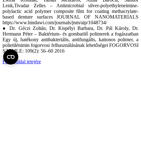
Lenk,Tivadar Zelles – Antimicrobial silver-polyethyleneimine-
polylactic acid polymer composite film for coating methacrylate-
based denture surfaces JOURNAL OF NANOMATERIALS
https://www.hindawi.com/journals/jnm/aip/1048734/
● Dr. Géczi Zoltán, Dr. Kispélyi Barbara, Dr. Pál Károly, Dr.
Hermann Péter – Baktérium- és gombaölő polimerek a fogászatban
Egy új, hatékony antibakteriális, antifungális, kationos polimer, a
polietilénimin fogorvosi felhasználásának lehetőségei FOGORVOSI
SZEMLE: 109(2): 56–60 2016
Fel az oldal tetejére
Semmelweis Egyetem
Kutató-Elitegyetem
Az egyetem központi elérhetőségei
H - 1085 Budapest, Üllői út 26.
+36 1 459-1500 | +36-20-825-1000
Betegellátó klinikáink és intézeteink elérhetőségei →
Egységeink térképen
SEMEDUNIV (KRID: 648905308)