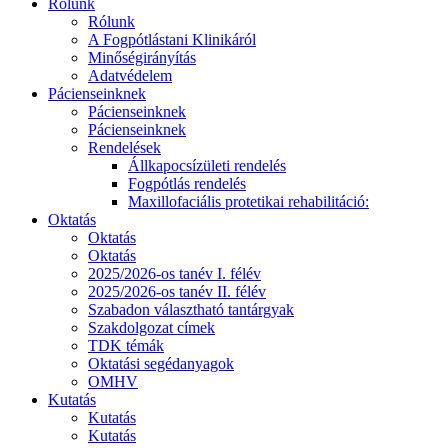
Rólunk
Rólunk
A Fogpótlástani Klinikáról
Minőségirányítás
Adatvédelem
Pácienseinknek
Pácienseinknek
Pácienseinknek
Rendelések
Állkapocsízületi rendelés
Fogpótlás rendelés
Maxillofaciális protetikai rehabilitáció:
Oktatás
Oktatás
Oktatás
2025/2026-os tanév I. félév
2025/2026-os tanév II. félév
Szabadon választható tantárgyak
Szakdolgozat címek
TDK témák
Oktatási segédanyagok
OMHV
Kutatás
Kutatás
Kutatás