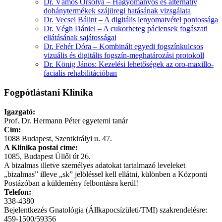
Dr. Vámos Orsolya – Hagyományos és alternatív
dohánytermékek szájüregi hatásának vizsgálata
Dr. Vecsei Bálint – A digitális lenyomatvétel pontossága
Dr. Végh Dániel – A cukorbeteg páciensek fogászati
ellátásának sajátosságai
Dr. Fehér Dóra – Kombinált egyedi fogszínkulcsos
vizuális és digitális fogszín-meghatározási protokoll
Dr. König János: Kezelési lehetőségek az oro-maxillo-
facialis rehabilitációban
Fogpótlástani Klinika
Igazgató:
Prof. Dr. Hermann Péter egyetemi tanár
Cím:
1088 Budapest, Szentkirályi u. 47.
A Klinika postai címe:
1085, Budapest Üllői út 26.
A bizalmas illetve személyes adatokat tartalmazó leveleket
„bizalmas” illeve „sk” jelöléssel kell ellátni, különben a Központi
Postázóban a küldemény felbontásra kerül!
Telefon:
338-4380
Bejelentkezés Gnatológia (Állkapocsízületi/TMI) szakrendelésre:
459-1500/59356