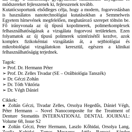
módszereket fejlesszenek ki, fejlesszenek tovább.
Kutatócsoportunk elsődleges célja, hogy a modern, fogorvoslásban
is használatos nanotechnológiai kutatásokban a Semmelweis
Egyetem hírnevének megfelelően, meghatározó szerepet töltsön be.
Fő irányvonala az új típusú kopolimerek, polimerkomplexek
felhasználhatóságának a vizsgálata fogorvosi területeken. Ezen
folyamatok az új típusú polimerek szintézisétől kezdve, azok
komplex fizikokémiai vizsgálatán át, a sejtbiológiai és
mikrobiológiai vizsgálatokon keresztül, egészen a klinikai
felhasználhatóságig terjednek.
Tagok:
➢ Prof. Dr. Hermann Péter
➢ Prof. Dr. Zelles Tivadar (SE – Orálbiológia Tanszék)
➢ Dr. Géczi Zoltán
➢ Dr. Tóth Viktória
➢ Dr. Végh Dániel
Cikkek:
● Zoltán Géczi, Tivadar Zelles, Orsolya Hegedűs, Dániel Végh,
Péter Hermann – Novel Nanocomposite for the Treatment of
Denture Stomatitis INTERNATIONAL DENTAL JOURNAL:
Volume 68, Issue S2
● Zoltán Géczi, Peter Hermann, Laszlo Kőhidai, Orsolya Lang,
Zsofia Kohidai, Tamas Meszaros, Attila Barocsi, Sándor