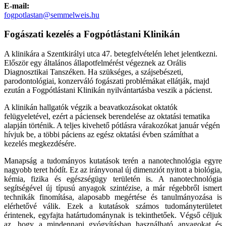
E-mail:
fogpotlastan@semmelweis.hu
Fogászati kezelés a Fogpótlástani Klinikán
A klinikára a Szentkirályi utca 47. betegfelvételén lehet jelentkezni.
Először egy általános állapotfelmérést végeznek az Orális
Diagnosztikai Tanszéken. Ha szükséges, a szájsebészeti,
parodontológiai, konzerváló fogászati problémákat ellátják, majd
ezután a Fogpótlástani Klinikán nyilvántartásba veszik a pácienst.
A klinikán hallgatók végzik a beavatkozásokat oktatók
felügyeletével, ezért a páciensek berendelése az oktatási tematika
alapján történik. A teljes kivehető pótlásra várakozókat január végén
hívjuk be, a többi páciens az egész oktatási évben számíthat a
kezelés megkezdésére.
Manapság a tudományos kutatások terén a nanotechnológia egyre
nagyobb teret hódít. Ez az irányvonal új dimenziót nyitott a biológia,
kémia, fizika és egészségügy területén is. A nanotechnológia
segítségével új típusú anyagok szintézise, a már régebbről ismert
technikák finomítása, alaposabb megértése és tanulmányozása is
elérhetővé válik. Ezek a kutatások számos tudományterületet
érintenek, egyfajta határtudománynak is tekinthetőek. Végső céljuk
az, hogy a mindennapi gyógyításban használható anyagokat és