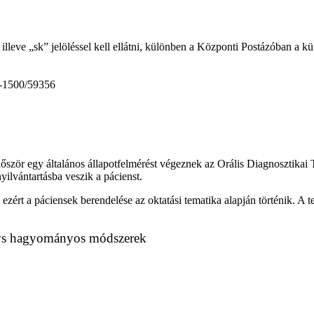
illeve „sk” jelöléssel kell ellátni, különben a Központi Postázóban a k
9-1500/59356
 Először egy általános állapotfelmérést végeznek az Orális Diagnosztika
yilvántartásba veszik a pácienst.
ezért a páciensek berendelése az oktatási tematika alapján történik. A t
is vs hagyományos módszerek