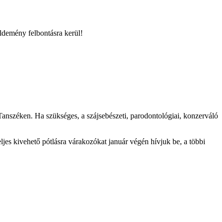
üldemény felbontásra kerül!
i Tanszéken. Ha szükséges, a szájsebészeti, parodontológiai, konzerváló
eljes kivehető pótlásra várakozókat január végén hívjuk be, a többi