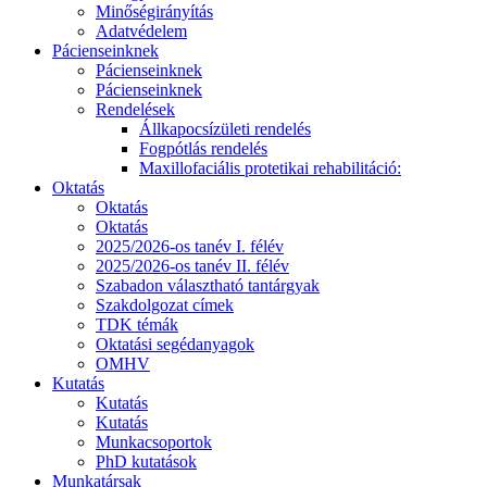
Minőségirányítás
Adatvédelem
Pácienseinknek
Pácienseinknek
Pácienseinknek
Rendelések
Állkapocsízületi rendelés
Fogpótlás rendelés
Maxillofaciális protetikai rehabilitáció:
Oktatás
Oktatás
Oktatás
2025/2026-os tanév I. félév
2025/2026-os tanév II. félév
Szabadon választható tantárgyak
Szakdolgozat címek
TDK témák
Oktatási segédanyagok
OMHV
Kutatás
Kutatás
Kutatás
Munkacsoportok
PhD kutatások
Munkatársak