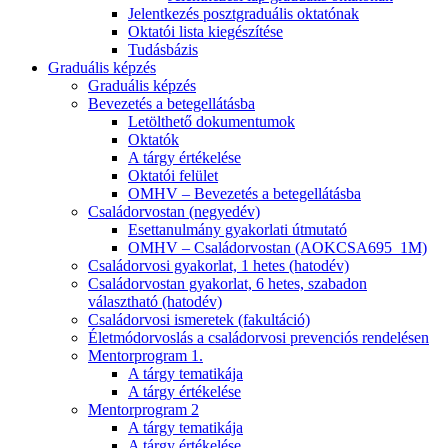
Jelentkezés posztgraduális oktatónak
Oktatói lista kiegészítése
Tudásbázis
Graduális képzés
Graduális képzés
Bevezetés a betegellátásba
Letölthető dokumentumok
Oktatók
A tárgy értékelése
Oktatói felület
OMHV – Bevezetés a betegellátásba
Családorvostan (negyedév)
Esettanulmány gyakorlati útmutató
OMHV – Családorvostan (AOKCSA695_1M)
Családorvosi gyakorlat, 1 hetes (hatodév)
Családorvostan gyakorlat, 6 hetes, szabadon
választható (hatodév)
Családorvosi ismeretek (fakultáció)
Életmódorvoslás a családorvosi prevenciós rendelésen
Mentorprogram 1.
A tárgy tematikája
A tárgy értékelése
Mentorprogram 2
A tárgy tematikája
A tárgy értékelése