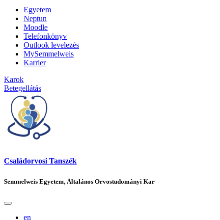
Egyetem
Neptun
Moodle
Telefonkönyv
Outlook levelezés
MySemmelweis
Karrier
Karok
Betegellátás
Családorvosi Tanszék
Semmelweis Egyetem, Általános Orvostudományi Kar
en