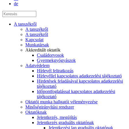
de
A tanszékről
A tanszékről
A tanszékről
Kapcsolat
Munkatársak
Akkreditált oktatók
Családorvosok
Gyermekgyógyászok
Adatvédelem
Hírlevél feliratkozás
Hírlevéllel kapcsolatos adatkezelési tájékoztató
Hirdetések feladásával kapcsolatos adatkezelési
tájékoztató
Időpontfoglalással kapcsolatos adatkezelési
tájékoztató
Oktatói munka hallgatói véleményezése
Minőségirányítási rendszer
Oktatóknak
Jelentkezés, megújítás
Jelentkezés graduális oktatónak
Jelentkezési lap graduális oktatónak