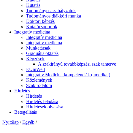
Kutatás
Tudományos szabályzatok
Tudományos diákköri munka
Doktori képzés
Kutatócsoportok
Integratív medicina
Integratív medicina
Integratív medicina
Munkatársak
Graduális oktatás
Képzések
A szakirányú továbbképzési szak tanterve
EUniWell
Integratív Medicina kompetenciák (amerikai)
Közlemények
Szakirodalom
Hirdetés
Hirdetés
Hirdetés feladása
Hirdetések olvasása
Betegellátás
Nyitólap
/
Egyéb
/