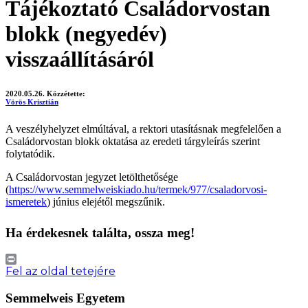
Tájékoztató Családorvostan
blokk (negyedév)
visszaállításáról
2020.05.26.
Közzétette:
Vörös Krisztián
A veszélyhelyzet elmúltával, a rektori utasításnak megfelelően a
Családorvostan blokk oktatása az eredeti tárgyleírás szerint
folytatódik.
A Családorvostan jegyzet letölthetősége
(
https://www.semmelweiskiado.hu/termek/977/csaladorvosi-
ismeretek
) június elejétől megszűnik.
Ha érdekesnek találta, ossza meg!
Print
Fel az oldal tetejére
Semmelweis Egyetem