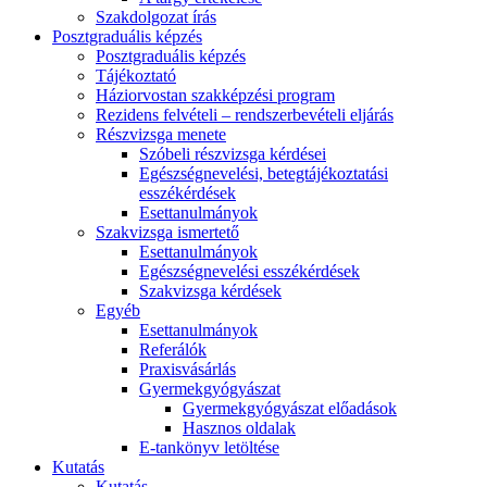
Szakdolgozat írás
Posztgraduális képzés
Posztgraduális képzés
Tájékoztató
Háziorvostan szakképzési program
Rezidens felvételi – rendszerbevételi eljárás
Részvizsga menete
Szóbeli részvizsga kérdései
Egészségnevelési, betegtájékoztatási
esszékérdések
Esettanulmányok
Szakvizsga ismertető
Esettanulmányok
Egészségnevelési esszékérdések
Szakvizsga kérdések
Egyéb
Esettanulmányok
Referálók
Praxisvásárlás
Gyermekgyógyászat
Gyermekgyógyászat előadások
Hasznos oldalak
E-tankönyv letöltése
Kutatás
Kutatás