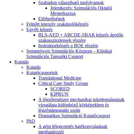
Szabadon választható tanfolyamok
Jelentkezés: Szimulációs Oktatói
Mesterkurzus
Elérhetőségek
Felnőtt intenzív szakápolóképzés
Egyéb képzés
BLS-AED + ABCDE-SBAR képzés ápolók,
szakasszisztensek részére
Instruktorképzés a BOE részére
Semmelweis Szimulációs Központ – Klinikai
Szimulációs Tanszéki Csoport
Kutatás
Kutatás
Kutatócsoportok
Translational Medicine
Critical Care Study Group
SCORED
KIPRUN
A légzőrendszer mechanikai tulajdonságainak
vizsgálata különböző kórképekben és
légzéstámogatás során
Dramatikus Szimuláció Kutatócsoport
PhD
A gépi lélegeztetés hatékonyságának
meghatározói