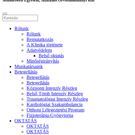
Semmelweis Egyetem, Általános Orvostudományi Kar
Rólunk
Rólunk
Bemutatkozás
A Klinika története
Adatvédelem
Belső oktatás
Minőségirányítás
Munkatársaink
Betegellátás
Betegellátás
Betegellátás
Központi Intenzív Részleg
Belső Tömb Intenzív Részleg
Traumatológiai Intenzív Részleg
Kardiológiai Szakambulancia
Otthoni Lélegeztetési Program
Fizioterápia-Gyógytorna
OKTATÁS
OKTATÁS
OKTATÁS