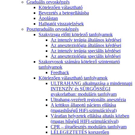
Graduális orvosképzés
Kötelezően választható
Bevezetés a betegellátásba
Ápolástan
Hallgatói visszajelzések
Posztgraduális orvosképzés
Szakvizsga előtti kötelező tanfolyamok
Az intenzív terápia általános kérdései
Az aneszteziológia általános kérdései
Az intenzív terápia speciális kérdései
Az aneszteziológia speciális kérdései
Szakorvosok számára kötelező szintentartó
tanfolyamok
Feedback
Kötelezően választható tanfolyamok
ULTRAHANG alkalmazása a mindennapi
INTENZÍV és SÜRGŐSSÉGI
gyakorlatban: moduláris tanfolyam
Ultrahang-vezérelt regionális anesztézia
A kritikus állapotú páciens ellátása
(magashűségű HiFi-szimulációval)
Váratlan helyzetek ellátása altatás közben
(magas hűségű HIFI-szimulációval)
CPR – újraélesztés moduláris tanfolyam
LÉLEGEZTETÉS korszerűen