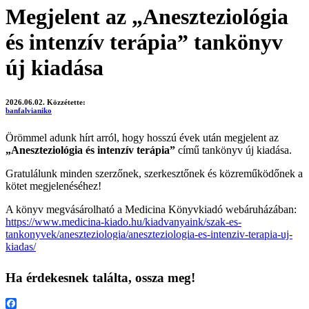
Megjelent az „Aneszteziológia
és intenzív terápia” tankönyv
új kiadása
2026.06.02.
Közzétette:
banfalvianiko
Örömmel adunk hírt arról, hogy hosszú évek után megjelent az
„Aneszteziológia és intenzív terápia”
című tankönyv új kiadása.
Gratulálunk minden szerzőnek, szerkesztőnek és közreműködőnek a
kötet megjelenéséhez!
A könyv megvásárolható a Medicina Könyvkiadó webáruházában:
https://www.medicina-kiado.hu/kiadvanyaink/szak-es-
tankonyvek/aneszteziologia/aneszteziologia-es-intenziv-terapia-uj-
kiadas/
Ha érdekesnek találta, ossza meg!