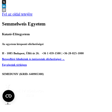
Facebook
X
LinkedIn
Print
Fel az oldal tetejére
Semmelweis Egyetem
Kutató-Elitegyetem
Az egyetem központi elérhetőségei
H - 1085 Budapest, Üllői út 26.
+36 1 459-1500 | +36-20-825-1000
Betegellátó klinikáink és intézeteink elérhetőségei →
Egységeink térképen
SEMEDUNIV (KRID: 648905308)