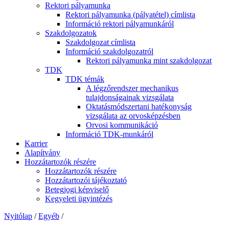
Rektori pályamunka
Rektori pályamunka (pályatétel) címlista
Információ rektori pályamunkáról
Szakdolgozatok
Szakdolgozat címlista
Információ szakdolgozatról
Rektori pályamunka mint szakdolgozat
TDK
TDK témák
A légzőrendszer mechanikus
tulajdonságainak vizsgálata
Oktatásmódszertani hatékonyság
vizsgálata az orvosképzésben
Orvosi kommunikáció
Információ TDK-munkáról
Karrier
Alapítvány
Hozzátartozók részére
Hozzátartozók részére
Hozzátartozói tájékoztató
Betegjogi képviselő
Kegyeleti ügyintézés
Nyitólap
/
Egyéb
/