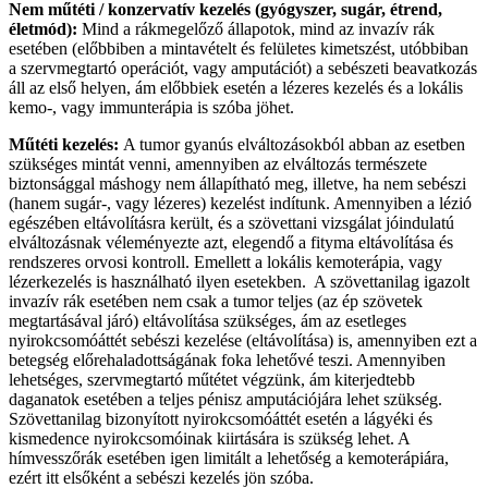
Nem műtéti / konzervatív kezelés (gyógyszer, sugár, étrend,
életmód):
Mind a rákmegelőző állapotok, mind az invazív rák
esetében (előbbiben a mintavételt és felületes kimetszést, utóbbiban
a szervmegtartó operációt, vagy amputációt) a sebészeti beavatkozás
áll az első helyen, ám előbbiek esetén a lézeres kezelés és a lokális
kemo-, vagy immunterápia is szóba jöhet.
Műtéti kezelés:
A tumor gyanús elváltozásokból abban az esetben
szükséges mintát venni, amennyiben az elváltozás természete
biztonsággal máshogy nem állapítható meg, illetve, ha nem sebészi
(hanem sugár-, vagy lézeres) kezelést indítunk. Amennyiben a lézió
egészében eltávolításra került, és a szövettani vizsgálat jóindulatú
elváltozásnak véleményezte azt, elegendő a fityma eltávolítása és
rendszeres orvosi kontroll. Emellett a lokális kemoterápia, vagy
lézerkezelés is használható ilyen esetekben. A szövettanilag igazolt
invazív rák esetében nem csak a tumor teljes (az ép szövetek
megtartásával járó) eltávolítása szükséges, ám az esetleges
nyirokcsomóáttét sebészi kezelése (eltávolítása) is, amennyiben ezt a
betegség előrehaladottságának foka lehetővé teszi. Amennyiben
lehetséges, szervmegtartó műtétet végzünk, ám kiterjedtebb
daganatok esetében a teljes pénisz amputációjára lehet szükség.
Szövettanilag bizonyított nyirokcsomóáttét esetén a lágyéki és
kismedence nyirokcsomóinak kiirtására is szükség lehet. A
hímvesszőrák esetében igen limitált a lehetőség a kemoterápiára,
ezért itt elsőként a sebészi kezelés jön szóba.