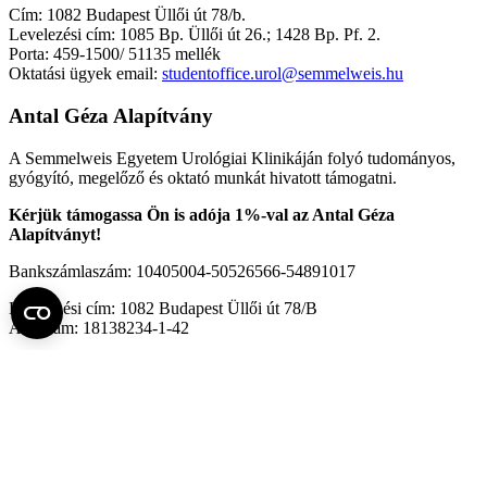
Cím: 1082 Budapest Üllői út 78/b.
Levelezési cím: 1085 Bp. Üllői út 26.; 1428 Bp. Pf. 2.
Porta: 459-1500/ 51135 mellék
Oktatási ügyek email:
studentoffice.urol@semmelweis.hu
Antal Géza Alapítvány
A Semmelweis Egyetem Urológiai Klinikáján folyó tudományos,
gyógyító, megelőző és oktató munkát hivatott támogatni.
Kérjük támogassa Ön is adója 1%-val az Antal Géza
Alapítványt!
Bankszámlaszám: 10405004-50526566-54891017
Levelezési cím: 1082 Budapest Üllői út 78/B
Adószám: 18138234-1-42
Fel az oldal tetejére
Semmelweis Egyetem
Kutató-Elitegyetem