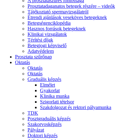
A prosztataszűrés fontossága
Prosztatadaganatos betegek részére – videók
Tájékoztató spermavizsgálatról
Étrendi ajánlások veseköves betegeknek
Betegségenciklopédia
Hasznos források betegeknek
Klinikai vizsgálatok
Térítési díjak
Betegjogi képviselő
Adatvédelem
Prosztata szűrőnap
Oktatás
Oktatás
Oktatás
Graduális képzés
Elmélet
Gyakorlat
Klinika munka
Szigorlati tételsor
Szakdolgozat és rektori pályamunka
TDK
Posztgraduális képzés
Szakorvosképzés
Pályázat
Doktori képzés