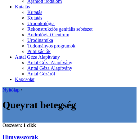
Ajánlott irodalom
Kutatás
Kutatás
Kutatás
Uroonkológia
Rekonstrukciós genitális sebészet
Andrológiai Centrum
Urodinamika
Tudományos programok
Publikációk
Antal Géza Alapítvány
Antal Géza Alapítvány
Antal Géza Alapítvány
Antal Gézáról
Kapcsolat
Nyitólap
/
Queyrat betegség
Összesen:
1 cikk
Hímvesszőrák