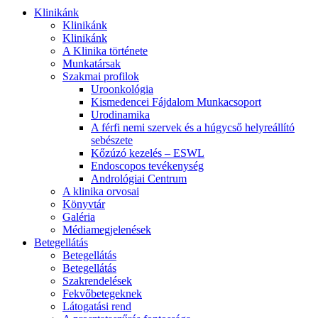
Klinikánk
Klinikánk
Klinikánk
A Klinika története
Munkatársak
Szakmai profilok
Uroonkológia
Kismedencei Fájdalom Munkacsoport
Urodinamika
A férfi nemi szervek és a húgycső helyreállító
sebészete
Kőzúzó kezelés – ESWL
Endoscopos tevékenység
Andrológiai Centrum
A klinika orvosai
Könyvtár
Galéria
Médiamegjelenések
Betegellátás
Betegellátás
Betegellátás
Szakrendelések
Fekvőbetegeknek
Látogatási rend