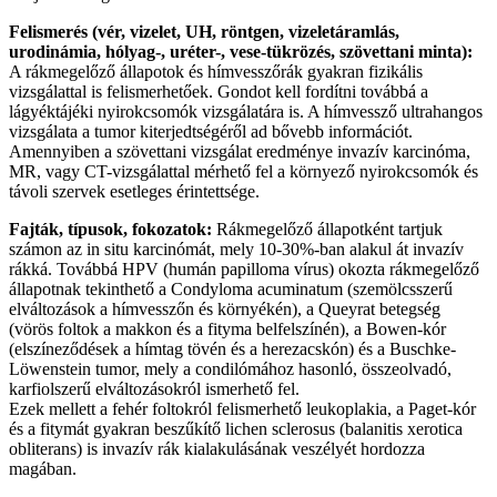
Felismerés (vér, vizelet, UH, röntgen, vizeletáramlás,
urodinámia, hólyag-, uréter-, vese-tükrözés, szövettani minta):
A rákmegelőző állapotok és hímvesszőrák gyakran fizikális
vizsgálattal is felismerhetőek. Gondot kell fordítni továbbá a
lágyéktájéki nyirokcsomók vizsgálatára is. A hímvessző ultrahangos
vizsgálata a tumor kiterjedtségéről ad bővebb információt.
Amennyiben a szövettani vizsgálat eredménye invazív karcinóma,
MR, vagy CT-vizsgálattal mérhető fel a környező nyirokcsomók és
távoli szervek esetleges érintettsége.
Fajták, típusok, fokozatok:
Rákmegelőző állapotként tartjuk
számon az in situ karcinómát, mely 10-30%-ban alakul át invazív
rákká. Továbbá HPV (humán papilloma vírus) okozta rákmegelőző
állapotnak tekinthető a Condyloma acuminatum (szemölcsszerű
elváltozások a hímvesszőn és környékén), a Queyrat betegség
(vörös foltok a makkon és a fityma belfelszínén), a Bowen-kór
(elszíneződések a hímtag tövén és a herezacskón) és a Buschke-
Löwenstein tumor, mely a condilómához hasonló, összeolvadó,
karfiolszerű elváltozásokról ismerhető fel.
Ezek mellett a fehér foltokról felismerhető leukoplakia, a Paget-kór
és a fitymát gyakran beszűkítő lichen sclerosus (balanitis xerotica
obliterans) is invazív rák kialakulásának veszélyét hordozza
magában.