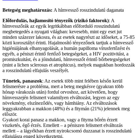
Betegség meghatározás:
A hímvessző rosszindulatú daganata
Előfordulás, hajlamosító tényezők (rizikó faktorok)
: A
hímvesszőrák az egyik legritkábban előforduló rosszindulatú
megbetegedés a nyugati világban: kevesebb, mint egy eset jut
minden százezer lakosra, és az esetek nagyrészt az időseket, a 75-85
közti korosztályt érinti. Hajalmosító tényezőnek tartjuk a hímvessző
higiéniájának elhanyagolását, a humán papilloma vírusfertőzést és
egyéb, a péniszt érintő fertőző betegségeket, a HIV pozitivitást, a
promiszkuitást, és a jóindulatú, hímvesszőt érintő bőrbetegségeket
(mint a lichen sclerosus et atrophicus), melyek magukban hordozzák
a rosszindulatú elfajulás veszélyét.
Tünetek, panaszok
: Az esetek több mint felében későn kerül
felismerésre a probléma, mert a beteg megkésve (gyakran több
hónap várakozás után) fordul orvoshoz, azt követően, hogy
hímvesszején felismert valamilyen elváltozást, legyen az egy
növekmény, elszíneződés, vagy hámhiány. Az elváltozások
leggyakrabban a makkon (48%) és a fitymán (21%) jelennek meg
először.
Gyakori korai panasz a makkon, vagy a fityma bőrén érzett
viszketés, égő érzés. Emellett – a péniszen felismert elváltozás
mellett – a lágyékban érzett nyirokcsomó duzzanat is rosszindulatú
elfajulásra enged következtetni.