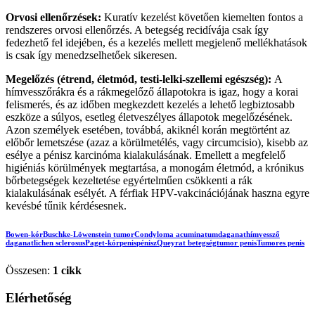
Orvosi ellenőrzések:
Kuratív kezelést követően kiemelten fontos a
rendszeres orvosi ellenőrzés. A betegség recidívája csak így
fedezhető fel idejében, és a kezelés mellett megjelenő mellékhatások
is csak így menedzselhetőek sikeresen.
Megelőzés (étrend, életmód, testi-lelki-szellemi egészség):
A
hímvesszőrákra és a rákmegelőző állapotokra is igaz, hogy a korai
felismerés, és az időben megkezdett kezelés a lehető legbiztosabb
eszköze a súlyos, esetleg életveszélyes állapotok megelőzésének.
Azon személyek esetében, továbbá, akiknél korán megtörtént az
előbőr lemetszése (azaz a körülmetélés, vagy circumcisio), kisebb az
esélye a pénisz karcinóma kialakulásának. Emellett a megfelelő
higiéniás körülmények megtartása, a monogám életmód, a krónikus
bőrbetegségek kezeltetése egyértelműen csökkenti a rák
kialakulásának esélyét. A férfiak HPV-vakcinációjának haszna egyre
kevésbé tűnik kérdésesnek.
Bowen-kór
Buschke-Löwenstein tumor
Condyloma acuminatum
daganat
hímvessző
daganat
lichen sclerosus
Paget-kór
penis
pénisz
Queyrat betegség
tumor penis
Tumores penis
Összesen:
1 cikk
Elérhetőség