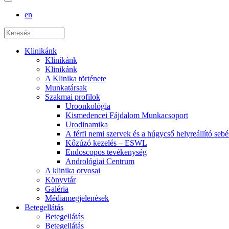
en
Klinikánk
Klinikánk
Klinikánk
A Klinika története
Munkatársak
Szakmai profilok
Uroonkológia
Kismedencei Fájdalom Munkacsoport
Urodinamika
A férfi nemi szervek és a húgycső helyreállító sebé
Kőzúzó kezelés – ESWL
Endoscopos tevékenység
Andrológiai Centrum
A klinika orvosai
Könyvtár
Galéria
Médiamegjelenések
Betegellátás
Betegellátás
Betegellátás