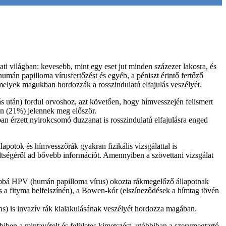
ti világban: kevesebb, mint egy eset jut minden százezer lakosra, és
humán papilloma vírusfertőzést és egyéb, a péniszt érintő fertőző
, melyek magukban hordozzák a rosszindulatú elfajulás veszélyét.
s után) fordul orvoshoz, azt követően, hogy hímvesszején felismert
n (21%) jelennek meg először.
ban érzett nyirokcsomó duzzanat is rosszindulatú elfajulásra enged
apotok és hímvesszőrák gyakran fizikális vizsgálattal is
edtségéről ad bővebb információt. Amennyiben a szövettani vizsgálat
vábbá HPV (humán papilloma vírus) okozta rákmegelőző állapotnak
a fityma belfelszínén), a Bowen-kór (elszíneződések a hímtag tövén
rans) is invazív rák kialakulásának veszélyét hordozza magában.
iben a mintavételt és felületes kimetszést, utóbbiban a szervmegtartó