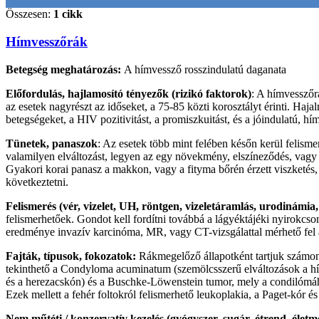
Összesen:
1 cikk
Hímvesszőrák
Betegség meghatározás:
A hímvessző rosszindulatú daganata
Előfordulás, hajlamosító tényezők (rizikó faktorok)
: A hímvesszőr
az esetek nagyrészt az időseket, a 75-85 közti korosztályt érinti. Haj
betegségeket, a HIV pozitivitást, a promiszkuitást, és a jóindulatú, h
Tünetek, panaszok
: Az esetek több mint felében későn kerül felism
valamilyen elváltozást, legyen az egy növekmény, elszíneződés, vag
Gyakori korai panasz a makkon, vagy a fityma bőrén érzett viszketés, é
következtetni.
Felismerés (vér, vizelet, UH, röntgen, vizeletáramlás, urodinámia,
felismerhetőek. Gondot kell fordítni továbbá a lágyéktájéki nyirokcso
eredménye invazív karcinóma, MR, vagy CT-vizsgálattal mérhető fel a
Fajták, típusok, fokozatok:
Rákmegelőző állapotként tartjuk számon
tekinthető a Condyloma acuminatum (szemölcsszerű elváltozások a hí
és a herezacskón) és a Buschke-Löwenstein tumor, mely a condilómáho
Ezek mellett a fehér foltokról felismerhető leukoplakia, a Paget-kór é
Nem műtéti / konzervatív kezelés (gyógyszer, sugár, étrend, élet