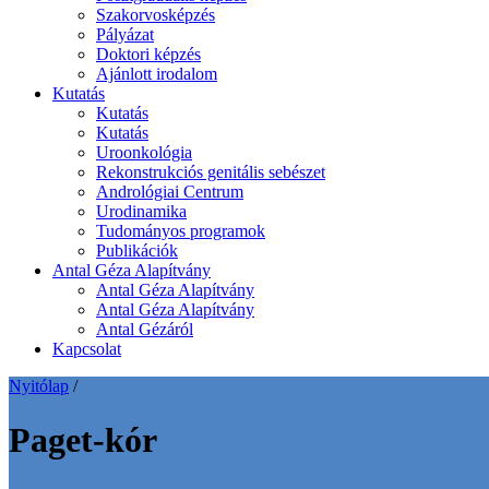
Szakorvosképzés
Pályázat
Doktori képzés
Ajánlott irodalom
Kutatás
Kutatás
Kutatás
Uroonkológia
Rekonstrukciós genitális sebészet
Andrológiai Centrum
Urodinamika
Tudományos programok
Publikációk
Antal Géza Alapítvány
Antal Géza Alapítvány
Antal Géza Alapítvány
Antal Gézáról
Kapcsolat
Nyitólap
/
Paget-kór