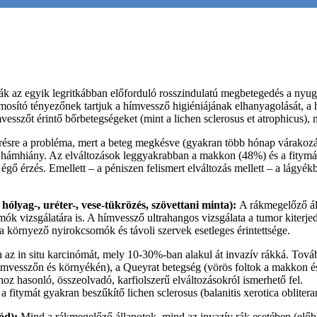
ák az egyik legritkábban előforduló rosszindulatú megbetegedés a nyuga
almosító tényezőnek tartjuk a hímvessző higiéniájának elhanyagolását, a 
ímvesszőt érintő bőrbetegségeket (mint a lichen sclerosus et atrophicus)
erésre a probléma, mert a beteg megkésve (gyakran több hónap várakozá
y hámhiány. Az elváltozások leggyakrabban a makkon (48%) és a fitymá
gő érzés. Emellett – a péniszen felismert elváltozás mellett – a lágyék
 hólyag-, uréter-, vese-tükrözés, szövettani minta):
A rákmegelőző áll
mók vizsgálatára is. A hímvessző ultrahangos vizsgálata a tumor kiterj
 környező nyirokcsomók és távoli szervek esetleges érintettsége.
 az in situ karcinómát, mely 10-30%-ban alakul át invazív rákká. To
mvesszőn és környékén), a Queyrat betegség (vörös foltok a makkon és 
z hasonló, összeolvadó, karfiolszerű elváltozásokról ismerhető fel.
s a fitymát gyakran beszűkítő lichen sclerosus (balanitis xerotica oblite
mód):
Mind a rákmegelőző állapotok, mind az invazív rák esetében (előbb