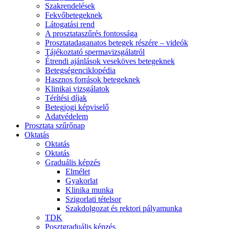
Szakrendelések
Fekvőbetegeknek
Látogatási rend
A prosztataszűrés fontossága
Prosztatadaganatos betegek részére – videók
Tájékoztató spermavizsgálatról
Étrendi ajánlások veseköves betegeknek
Betegségenciklopédia
Hasznos források betegeknek
Klinikai vizsgálatok
Térítési díjak
Betegjogi képviselő
Adatvédelem
Prosztata szűrőnap
Oktatás
Oktatás
Oktatás
Graduális képzés
Elmélet
Gyakorlat
Klinika munka
Szigorlati tételsor
Szakdolgozat és rektori pályamunka
TDK
Posztgraduális képzés