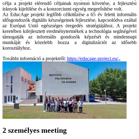
célja a projekt elérendő céljainak nyomon követése, a fejlesztési
irányok kijelölése és a konzorciumi egység megerősítése volt.
Az EducAge projekt legfőbb célkitűzése a 65 év feletti informális
idősgondozók digitális készségeinek fejlesztése, kapcsolódva ezáltal
az Európai Unió egészséges öregedés stratégiájához. A projekt
keretében kifejlesztett eredménytermékek a technológia segítségével
támogatják az informális gondozók képzését és mindennapi
munkáját és közelebb hozza a digitalizációt az idősebb
korosztályhoz.
További információ a projektről:
https://educage-project.eu/
„
2 személyes meeting