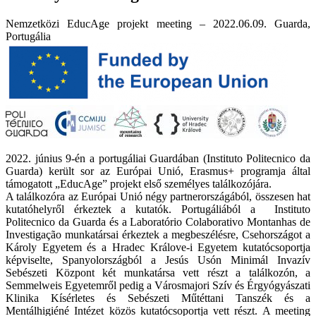
Nemzetközi EducAge projekt meeting – 2022.06.09. Guarda,
Portugália
2022. június 9-én a portugáliai Guardában (Instituto Politecnico da
Guarda) került sor az Európai Unió, Erasmus+ programja által
támogatott „EducAge” projekt első személyes találkozójára.
A találkozóra az Európai Unió négy partnerországából, összesen hat
kutatóhelyről érkeztek a kutatók. Portugáliából a Instituto
Politecnico da Guarda és a Laboratório Colaborativo Montanhas de
Investigação munkatársai érkeztek a megbeszélésre, Csehországot a
Károly Egyetem és a Hradec Králove-i Egyetem kutatócsoportja
képviselte, Spanyolországból a Jesús Usón Minimál Invazív
Sebészeti Központ két munkatársa vett részt a találkozón, a
Semmelweis Egyetemről pedig a Városmajori Szív és Érgyógyászati
Klinika Kísérletes és Sebészeti Műtéttani Tanszék és a
Mentálhigiéné Intézet közös kutatócsoportja vett részt. A meeting