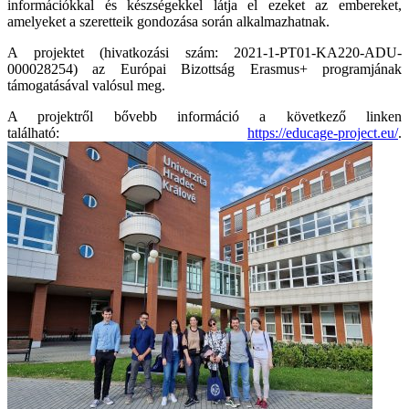
információkkal és készségekkel látja el ezeket az embereket,
amelyeket a szeretteik gondozása során alkalmazhatnak.
A projektet (hivatkozási szám: 2021-1-PT01-KA220-ADU-
000028254) az Európai Bizottság Erasmus+ programjának
támogatásával valósul meg.
A projektről bővebb információ a következő linken
található:
https://educage-project.eu/
.