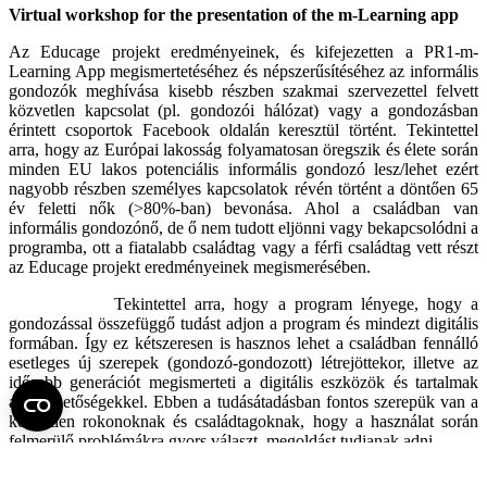
Virtual workshop for the presentation of the m-Learning app
Az Educage projekt eredményeinek, és kifejezetten a PR1-m-
Learning App megismertetéséhez és népszerűsítéséhez az informális
gondozók meghívása kisebb részben szakmai szervezettel felvett
közvetlen kapcsolat (pl. gondozói hálózat) vagy a gondozásban
érintett csoportok Facebook oldalán keresztül történt. Tekintettel
arra, hogy az Európai lakosság folyamatosan öregszik és élete során
minden EU lakos potenciális informális gondozó lesz/lehet ezért
nagyobb részben személyes kapcsolatok révén történt a döntően 65
év feletti nők (˃80%-ban) bevonása. Ahol a családban van
informális gondozónő, de ő nem tudott eljönni vagy bekapcsolódni a
programba, ott a fiatalabb családtag vagy a férfi családtag vett részt
az Educage projekt eredményeinek megismerésében.
Tekintettel arra, hogy a program lényege, hogy a
gondozással összefüggő tudást adjon a program és mindezt digitális
formában. Így ez kétszeresen is hasznos lehet a családban fennálló
esetleges új szerepek (gondozó-gondozott) létrejöttekor, illetve az
idősebb generációt megismerteti a digitális eszközök és tartalmak
adta lehetőségekkel. Ebben a tudásátadásban fontos szerepük van a
közvetlen rokonoknak és családtagoknak, hogy a használat során
felmerülő problémákra gyors választ, megoldást tudjanak adni.
Felmérve azt, hogy főként a 65 évnél idősebbek esetén