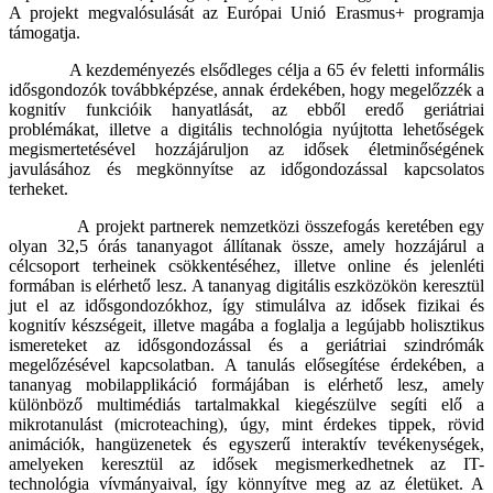
A projekt megvalósulását az Európai Unió Erasmus+ programja
támogatja.
A kezdeményezés elsődleges célja a 65 év feletti informális
idősgondozók továbbképzése, annak érdekében, hogy megelőzzék a
kognitív funkcióik hanyatlását, az ebből eredő geriátriai
problémákat, illetve a digitális technológia nyújtotta lehetőségek
megismertetésével hozzájáruljon az idősek életminőségének
javulásához és megkönnyítse az időgondozással kapcsolatos
terheket.
A projekt partnerek nemzetközi összefogás keretében egy
olyan 32,5 órás tananyagot állítanak össze, amely hozzájárul a
célcsoport terheinek csökkentéséhez, illetve online és jelenléti
formában is elérhető lesz. A tananyag digitális eszközökön keresztül
jut el az idősgondozókhoz, így stimulálva az idősek fizikai és
kognitív készségeit, illetve magába a foglalja a legújabb holisztikus
ismereteket az idősgondozással és a geriátriai szindrómák
megelőzésével kapcsolatban. A tanulás elősegítése érdekében, a
tananyag mobilapplikáció formájában is elérhető lesz, amely
különböző multimédiás tartalmakkal kiegészülve segíti elő a
mikrotanulást (microteaching), úgy, mint érdekes tippek, rövid
animációk, hangüzenetek és egyszerű interaktív tevékenységek,
amelyeken keresztül az idősek megismerkedhetnek az IT-
technológia vívmányaival, így könnyítve meg az az életüket. A