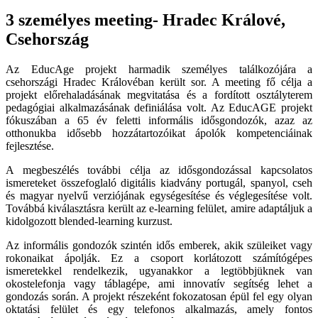
3 személyes meeting- Hradec Králové,
Csehország
Az EducAge projekt harmadik személyes találkozójára a
csehországi Hradec Královéban került sor. A meeting fő célja a
projekt előrehaladásának megvitatása és a fordított osztályterem
pedagógiai alkalmazásának definiálása volt. Az EducAGE projekt
fókuszában a 65 év feletti informális idősgondozók, azaz az
otthonukba idősebb hozzátartozóikat ápolók kompetenciáinak
fejlesztése.
A megbeszélés további célja az idősgondozással kapcsolatos
ismereteket összefoglaló digitális kiadvány portugál, spanyol, cseh
és magyar nyelvű verziójának egységesítése és véglegesítése volt.
Továbbá kiválasztásra került az e-learning felület, amire adaptáljuk a
kidolgozott blended-learning kurzust.
Az informális gondozók szintén idős emberek, akik szüleiket vagy
rokonaikat ápolják. Ez a csoport korlátozott számítógépes
ismeretekkel rendelkezik, ugyanakkor a legtöbbjüknek van
okostelefonja vagy táblagépe, ami innovatív segítség lehet a
gondozás során. A projekt részeként fokozatosan épül fel egy olyan
oktatási felület és egy telefonos alkalmazás, amely fontos