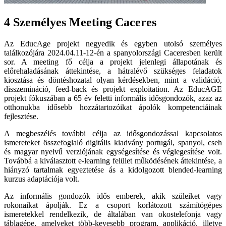
4 Személyes Meeting Caceres
Az EducAge projekt negyedik és egyben utolsó személyes
találkozójára 2024.04.11-12-én a spanyolországi Caceresben került
sor. A meeting fő célja a projekt jelenlegi állapotának és
előrehaladásának áttekintése, a hátralévő szükséges feladatok
kiosztása és döntéshozatal olyan kérdésekben, mint a validáció,
disszemináció, feed-back és projekt exploitation. Az EducAGE
projekt fókuszában a 65 év feletti informális idősgondozók, azaz az
otthonukba idősebb hozzátartozóikat ápolók kompetenciáinak
fejlesztése.
A megbeszélés további célja az idősgondozással kapcsolatos
ismereteket összefoglaló digitális kiadvány portugál, spanyol, cseh
és magyar nyelvű verziójának egységesítése és véglegesítése volt.
Továbbá a kiválasztott e-learning felület működésének áttekintése, a
hiányzó tartalmak egyeztetése ás a kidolgozott blended-learning
kurzus adaptációja volt.
Az informális gondozók idős emberek, akik szüleiket vagy
rokonaikat ápolják. Ez a csoport korlátozott számítógépes
ismeretekkel rendelkezik, de általában van okostelefonja vagy
táblagépe, amelyeket több-kevesebb program, applikáció, illetve