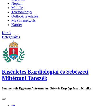
Neptun
Moodle
Telefonkönyv
Outlook levelezés
MySemmelweis
Karrier
Karok
Betegellátás
Kísérletes Kardiológiai és Sebészeti
Műtéttani Tanszék
Semmelweis Egyetem, Városmajori Szív- és Érgyógyászati Klinika
en