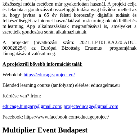
közösségi média esetében már gyakorlottan használ. A projekt célja
és feladata a gondozással összefüggő tudásanyag bővítése mellett az
is, hogy javítsa a 65 év feletti korosztály digitális tudását és
felkészültségét az internet használatával, m-learning oktató felület és
m-learning App alkalmazásának megtanításával is, amelyeket a
szeretteik gondozása során alkalmazhatnak.
A projektet (hivatkozási szám: 2021-1-PT01-KA220-ADU-
000028254) az Európai Bizottság Erasmus+ programjának
támogatásával valósul meg.
A projektről bővebb információt talál:
Weboldal:
https://educage-project.eu/
Blended learning course (tanfolyam) elérése: educagelms.eu
Kérdése van? Írjon:
educage.hungary@gmail.com
;
projecteducage@gmail.com
Facebook: https://www.facebook.com/educageproject/
Multiplier Event Budapest