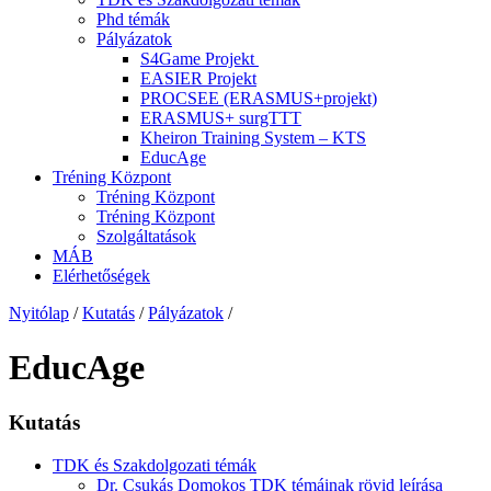
Phd témák
Pályázatok
S4Game Projekt
EASIER Projekt
PROCSEE (ERASMUS+projekt)
ERASMUS+ surgTTT
Kheiron Training System – KTS
EducAge
Tréning Központ
Tréning Központ
Tréning Központ
Szolgáltatások
MÁB
Elérhetőségek
Nyitólap
/
Kutatás
/
Pályázatok
/
EducAge
Kutatás
TDK és Szakdolgozati témák
Dr. Csukás Domokos TDK témáinak rövid leírása