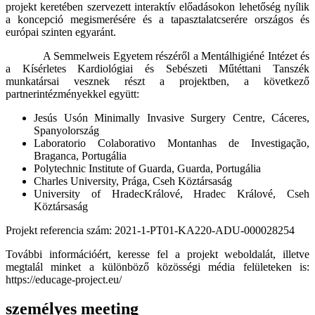
projekt keretében szervezett interaktív előadásokon lehetőség nyílik
a koncepció megismerésére és a tapasztalatcserére országos és
európai szinten egyaránt.
A Semmelweis Egyetem részéről a Mentálhigiéné Intézet és
a Kísérletes Kardiológiai és Sebészeti Műtéttani Tanszék
munkatársai vesznek részt a projektben, a következő
partnerintézményekkel együtt:
Jesús Usón Minimally Invasive Surgery Centre, Cáceres,
Spanyolország
Laboratorio Colaborativo Montanhas de Investigação,
Braganca, Portugália
Polytechnic Institute of Guarda, Guarda, Portugália
Charles University, Prága, Cseh Köztársaság
University of HradecKrálové, Hradec Králové, Cseh
Köztársaság
Projekt referencia szám: 2021-1-PT01-KA220-ADU-000028254
További információért, keresse fel a projekt weboldalát, illetve
megtalál minket a különböző közösségi média felületeken is:
https://educage-project.eu/
személyes meeting