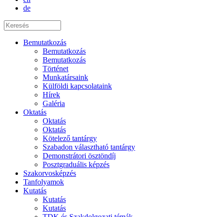
de
Bemutatkozás
Bemutatkozás
Bemutatkozás
Történet
Munkatársaink
Külföldi kapcsolataink
Hírek
Galéria
Oktatás
Oktatás
Oktatás
Kötelező tantárgy
Szabadon választható tantárgy
Demonstrátori ösztöndíj
Posztgraduális képzés
Szakorvosképzés
Tanfolyamok
Kutatás
Kutatás
Kutatás
TDK és Szakdolgozati témák