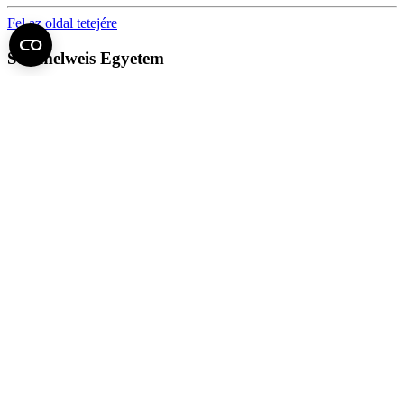
Fel az oldal tetejére
Semmelweis Egyetem
Kutató-Elitegyetem
Az egyetem központi elérhetőségei
H - 1085 Budapest, Üllői út 26.
+36 1 459-1500 | +36-20-825-1000
Betegellátó klinikáink és intézeteink elérhetőségei →
Egységeink térképen
SEMEDUNIV (KRID: 648905308)