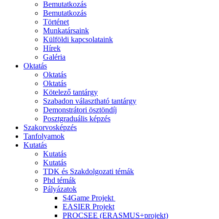
Bemutatkozás
Bemutatkozás
Történet
Munkatársaink
Külföldi kapcsolataink
Hírek
Galéria
Oktatás
Oktatás
Oktatás
Kötelező tantárgy
Szabadon választható tantárgy
Demonstrátori ösztöndíj
Posztgraduális képzés
Szakorvosképzés
Tanfolyamok
Kutatás
Kutatás
Kutatás
TDK és Szakdolgozati témák
Phd témák
Pályázatok
S4Game Projekt
EASIER Projekt
PROCSEE (ERASMUS+projekt)