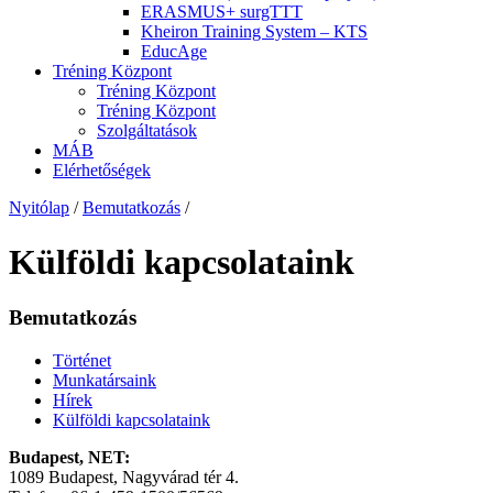
ERASMUS+ surgTTT
Kheiron Training System – KTS
EducAge
Tréning Központ
Tréning Központ
Tréning Központ
Szolgáltatások
MÁB
Elérhetőségek
Nyitólap
/
Bemutatkozás
/
Külföldi kapcsolataink
Bemutatkozás
Történet
Munkatársaink
Hírek
Külföldi kapcsolataink
Budapest, NET:
1089 Budapest, Nagyvárad tér 4.