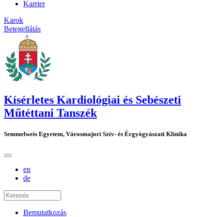
Karrier
Karok
Betegellátás
Kísérletes Kardiológiai és Sebészeti
Műtéttani Tanszék
Semmelweis Egyetem, Városmajori Szív- és Érgyógyászati Klinika
en
de
Bemutatkozás