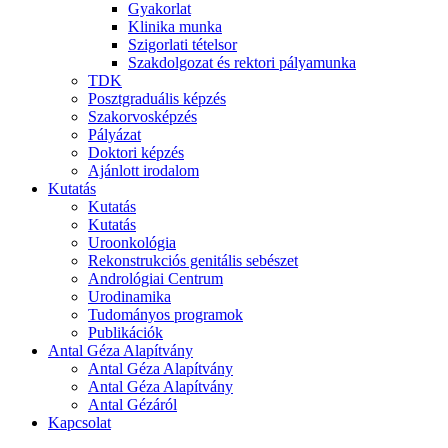
Gyakorlat
Klinika munka
Szigorlati tételsor
Szakdolgozat és rektori pályamunka
TDK
Posztgraduális képzés
Szakorvosképzés
Pályázat
Doktori képzés
Ajánlott irodalom
Kutatás
Kutatás
Kutatás
Uroonkológia
Rekonstrukciós genitális sebészet
Andrológiai Centrum
Urodinamika
Tudományos programok
Publikációk
Antal Géza Alapítvány
Antal Géza Alapítvány
Antal Géza Alapítvány
Antal Gézáról
Kapcsolat