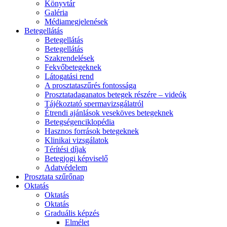
Könyvtár
Galéria
Médiamegjelenések
Betegellátás
Betegellátás
Betegellátás
Szakrendelések
Fekvőbetegeknek
Látogatási rend
A prosztataszűrés fontossága
Prosztatadaganatos betegek részére – videók
Tájékoztató spermavizsgálatról
Étrendi ajánlások veseköves betegeknek
Betegségenciklopédia
Hasznos források betegeknek
Klinikai vizsgálatok
Térítési díjak
Betegjogi képviselő
Adatvédelem
Prosztata szűrőnap
Oktatás
Oktatás
Oktatás
Graduális képzés
Elmélet