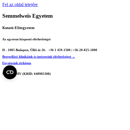
Fel az oldal tetejére
Semmelweis Egyetem
Kutató-Elitegyetem
Az egyetem központi elérhetőségei
H - 1085 Budapest, Üllői út 26.
+36 1 459-1500 | +36-20-825-1000
Betegellátó klinikáink és intézeteink elérhetőségei →
Egységeink térképen
SEMEDUNIV (KRID: 648905308)