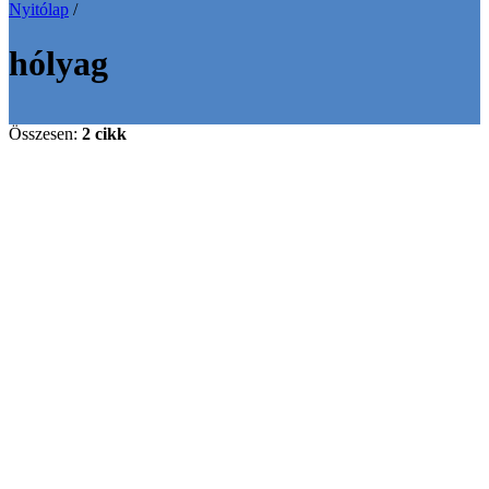
Nyitólap
/
hólyag
Összesen:
2 cikk