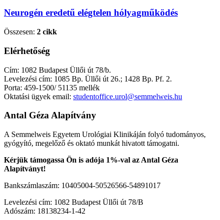
Neurogén eredetű elégtelen hólyagműködés
Összesen:
2 cikk
Elérhetőség
Cím: 1082 Budapest Üllői út 78/b.
Levelezési cím: 1085 Bp. Üllői út 26.; 1428 Bp. Pf. 2.
Porta: 459-1500/ 51135 mellék
Oktatási ügyek email:
studentoffice.urol@semmelweis.hu
Antal Géza Alapítvány
A Semmelweis Egyetem Urológiai Klinikáján folyó tudományos,
gyógyító, megelőző és oktató munkát hivatott támogatni.
Kérjük támogassa Ön is adója 1%-val az Antal Géza
Alapítványt!
Bankszámlaszám: 10405004-50526566-54891017
Levelezési cím: 1082 Budapest Üllői út 78/B
Adószám: 18138234-1-42