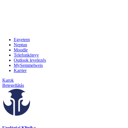
Egyetem
Neptun
Moodle
Telefonkönyv
Outlook levelezés
MySemmelweis
Karrier
Karok
Betegellátás
Urológiai Klinika