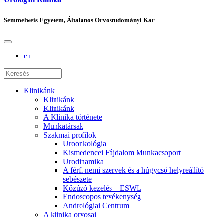
Semmelweis Egyetem, Általános Orvostudományi Kar
en
Klinikánk
Klinikánk
Klinikánk
A Klinika története
Munkatársak
Szakmai profilok
Uroonkológia
Kismedencei Fájdalom Munkacsoport
Urodinamika
A férfi nemi szervek és a húgycső helyreállító
sebészete
Kőzúzó kezelés – ESWL
Endoscopos tevékenység
Andrológiai Centrum
A klinika orvosai