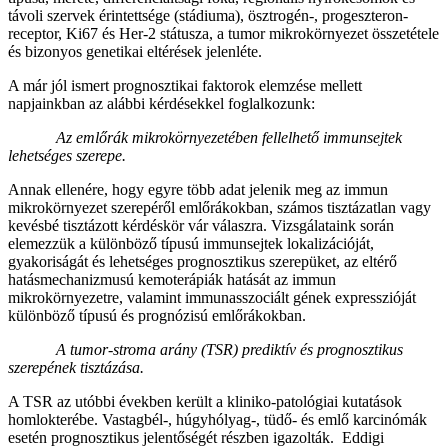
távoli szervek érintettsége (stádiuma), ösztrogén-, progeszteron-
receptor, Ki67 és Her-2 státusza, a tumor mikrokörnyezet összetétele
és bizonyos genetikai eltérések jelenléte.
A már jól ismert prognosztikai faktorok elemzése mellett
napjainkban az alábbi kérdésekkel foglalkozunk:
Az emlőrák mikrokörnyezetében fellelhető immunsejtek
lehetséges szerepe.
Annak ellenére, hogy egyre több adat jelenik meg az immun
mikrokörnyezet szerepéről emlőrákokban, számos tisztázatlan vagy
kevésbé tisztázott kérdéskör vár válaszra. Vizsgálataink során
elemezzük a különböző típusú immunsejtek lokalizációját,
gyakoriságát és lehetséges prognosztikus szerepüket, az eltérő
hatásmechanizmusú kemoterápiák hatását az immun
mikrokörnyezetre, valamint immunasszociált gének expresszióját
különböző típusú és prognózisú emlőrákokban.
A
tumor-stroma arány (TSR) prediktív és prognosztikus
szerepének tisztázása.
A TSR az utóbbi években került a kliniko-patológiai kutatások
homlokterébe. Vastagbél-, húgyhólyag-, tüdő- és emlő karcinómák
esetén prognosztikus jelentőségét részben igazolták. Eddigi