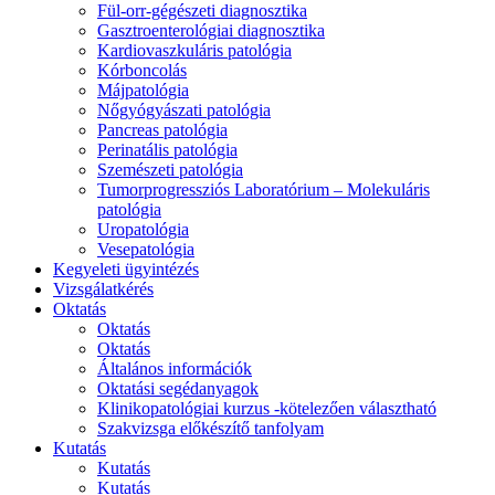
Fül-orr-gégészeti diagnosztika
Gasztroenterológiai diagnosztika
Kardiovaszkuláris patológia
Kórboncolás
Májpatológia
Nőgyógyászati patológia
Pancreas patológia
Perinatális patológia
Szemészeti patológia
Tumorprogressziós Laboratórium – Molekuláris
patológia
Uropatológia
Vesepatológia
Kegyeleti ügyintézés
Vizsgálatkérés
Oktatás
Oktatás
Oktatás
Általános információk
Oktatási segédanyagok
Klinikopatológiai kurzus -kötelezően választható
Szakvizsga előkészítő tanfolyam
Kutatás
Kutatás
Kutatás