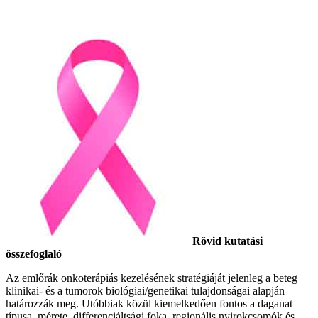
Rövid kutatási
összefoglaló
Az emlőrák onkoterápiás kezelésének stratégiáját jelenleg a beteg
klinikai- és a tumorok biológiai/genetikai tulajdonságai alapján
határozzák meg. Utóbbiak közül kiemelkedően fontos a daganat
típusa, mérete, differenciáltsági foka, regionális nyirokcsomók és