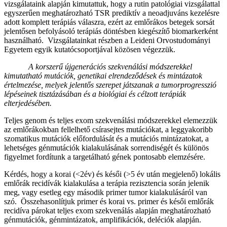
vizsgálataink alapján kimutattuk, hogy a rutin patológiai vizsgálattal
egyszerűen meghatározható TSR prediktív a neoadjuváns kezelésre
adott komplett terápiás válaszra, ezért az emlőrákos betegek sorsát
jelentősen befolyásoló terápiás döntésben kiegészítő biomarkerként
használható. Vizsgálatainkat részben a Leideni Orvostudományi
Egyetem egyik kutatócsoportjával közösen végezzük.
A korszerű újgenerációs szekvenálási módszerekkel
kimutatható mutációk, genetikai elrendeződések és mintázatok
értelmezése, melyek jelentős szerepet játszanak a tumorprogresszió
lépéseinek tisztázásában és a biológiai és célzott terápiák
elterjedésében.
Teljes genom és teljes exom szekvenálási módszerekkel elemezzük
az emlőrákokban fellelhető csírasejtes mutációkat, a leggyakoribb
szomatikus mutációk előfordulását és a mutációs mintázatokat, a
lehetséges génmutációk kialakulásának sorrendiségét és különös
figyelmet fordítunk a targetálható gének pontosabb elemzésére.
Kérdés, hogy a korai (<2év) és késői (>5 év után megjelenő) lokális
emlőrák recidívák kialakulása a terápia rezisztencia során jelenik
meg, vagy esetleg egy második primer tumor kialakulásáról van
szó. Összehasonlítjuk primer és korai vs. primer és késői emlőrák
recidíva párokat teljes exom szekvenálás alapján meghatározható
génmutációk, génmintázatok, amplifikációk, deléciók alapján.