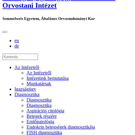
Orvostani Intézet
Semmelweis Egyetem, Általános Orvostudományi Kar
en
de
Az Intézetről
Az Intézetről
Intézetünk bemutatása
Munkatársak
Igazságügy
Diagnosztika
Diagnosztika
Diagnosztika
Aspirációs citológia
Betegek részére
Emlőpatológia
Endokrin betegségek diagnosztikája
FISH diagnosztika