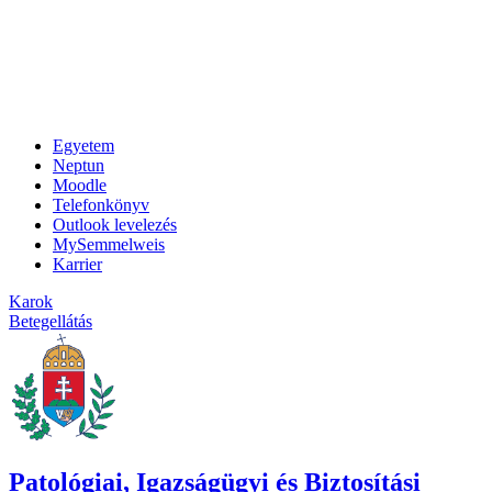
Egyetem
Neptun
Moodle
Telefonkönyv
Outlook levelezés
MySemmelweis
Karrier
Karok
Betegellátás
Patológiai, Igazságügyi és Biztosítási