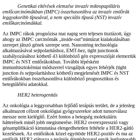
Genetikai eltérések elemzése invazív mikropapilláris
emlőcarcinómákban (IMPC) összehasonlítva az invazív emlőrák
leggyakoribb típusával, a nem speciális típusú (NST) invazív
emlőkarcinómákkal.
Az IMPC rákok prognózisa mai napig sem teljesen tisztázott, úgy
ahogy az IMPC carcinómák „inside-out”mintázat kialakulásában
szerepet játszó gének szerepe sem. Nanostring technológia
alkalmazásával sejtpolaritáshoz, EMT-hez, tight junctionok
szabályozásához köthető 43 különböző gén expresszióját elemeztük
IMPC és NST emlőrákokban. További lépésként
immunhisztokémiai módszerrel vizsgáljuk egyes fehérjék (tight
junction és sejtpolaritáshoz köthető) megjelenését IMPC és NST
emlőrákokban összehasonlítva különböző prognosztikus és
betegtúlélési adatokkal.
HER2 heterogenitás
Az onkológia a leggyorsabban fejlődő terápiás terület, de a jelenleg
alkalmazott célzott onkológiai gyógyszerekre adott tumorválasz
messze nem kielégítő. Ezért fontos a betegség molekuláris
hátterének minél jobb megismerése. HER2 overexpresszió vagy
génamplifikáció kimutatása elengedhetetlen feltétele a HER2-gátló
kezelésnek. Az emlőrákok közel egyötöde HER2-pozitív és ma az
emlőrák HER2 státusza a terápiás döntéshozatal egyik legfontosabb