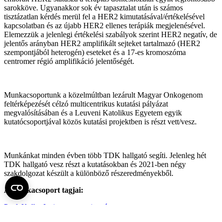
sarokköve. Ugyanakkor sok év tapasztalat után is számos
tisztázatlan kérdés merül fel a HER2 kimutatásával/értékelésével
kapcsolatban és az újabb HER2 ellenes terápiák megjelenésével.
Elemezzük a jelenlegi értékelési szabályok szerint HER2 negatív, de
jelentős arányban HER2 amplifikált sejteket tartalmazó (HER2
szempontjából heterogén) eseteket és a 17-es kromoszóma
centromer régió amplifikáció jelentőségét.
Munkacsoportunk a közelmúltban lezárult Magyar Onkogenom
feltérképezését célzó multicentrikus kutatási pályázat
megvalósításában és a Leuveni Katolikus Egyetem egyik
kutatócsoportjával közös kutatási projektben is részt vett/vesz.
Munkánkat minden évben több TDK hallgató segíti. Jelenleg hét
TDK hallgató vesz részt a kutatásokban és 2021-ben négy
szakdolgozat készült a különböző részeredményekből.
A munkacsoport tagjai:
Prof. Kulka Janina egyetemi tanár