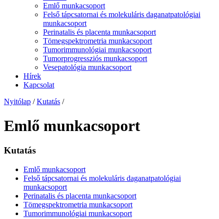
Emlő munkacsoport
Felső tápcsatornai és molekuláris daganatpatológiai
munkacsoport
Perinatalis és placenta munkacsoport
Tömegspektrometria munkacsoport
Tumorimmunológiai munkacsoport
Tumorprogressziós munkacsoport
Vesepatológia munkacsoport
Hírek
Kapcsolat
Nyitólap
/
Kutatás
/
Emlő munkacsoport
Kutatás
Emlő munkacsoport
Felső tápcsatornai és molekuláris daganatpatológiai
munkacsoport
Perinatalis és placenta munkacsoport
Tömegspektrometria munkacsoport
Tumorimmunológiai munkacsoport