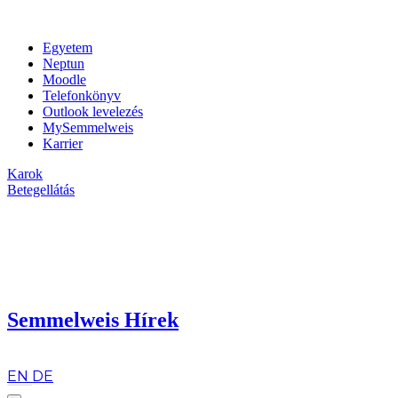
Egyetem
Neptun
Moodle
Telefonkönyv
Outlook levelezés
MySemmelweis
Karrier
Karok
Betegellátás
Semmelweis Hírek
hu
EN
DE