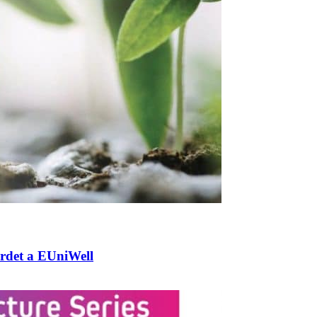
hirdet a EUniWell