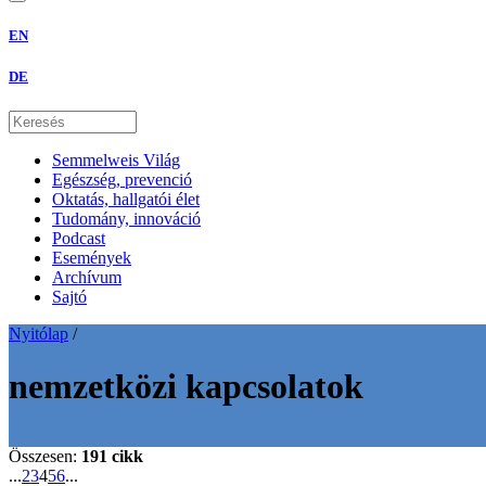
EN
DE
Semmelweis Világ
Egészség, prevenció
Oktatás, hallgatói élet
Tudomány, innováció
Podcast
Események
Archívum
Sajtó
Nyitólap
/
nemzetközi kapcsolatok
Összesen:
191 cikk
...
2
3
4
5
6
...