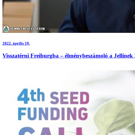
2022.
április 19.
Visszatérni Freiburgba – élménybeszámoló a Jellinek 