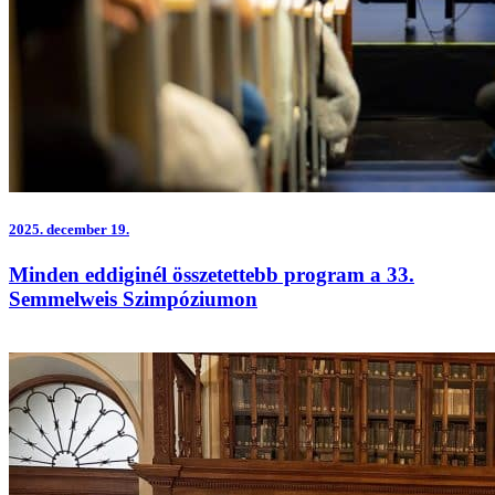
2025.
december 19.
Minden eddiginél összetettebb program a 33.
Semmelweis Szimpóziumon