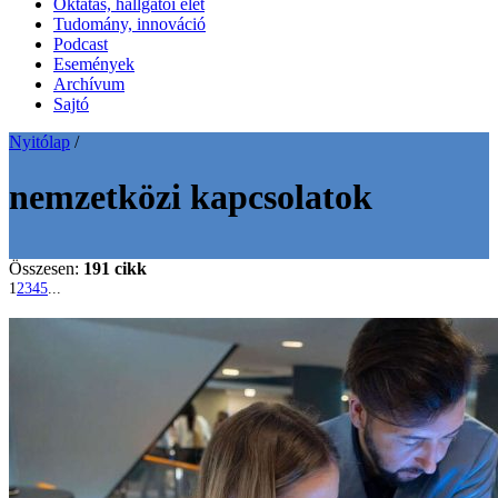
Oktatás, hallgatói élet
Tudomány, innováció
Podcast
Események
Archívum
Sajtó
Nyitólap
/
nemzetközi kapcsolatok
Összesen:
191 cikk
1
2
3
4
5
...