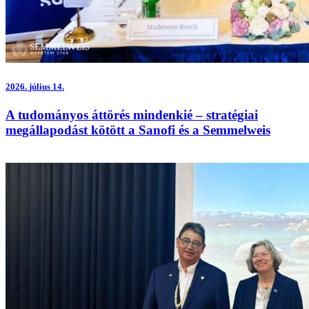
2026.
július 14.
A tudományos áttörés mindenkié – stratégiai
megállapodást kötött a Sanofi és a Semmelweis