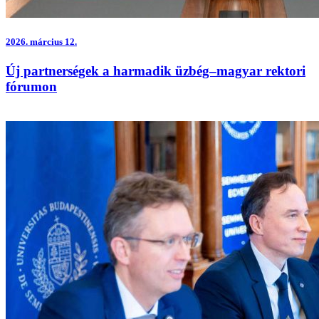
2026.
március 12.
Új partnerségek a harmadik üzbég–magyar rektori
fórumon