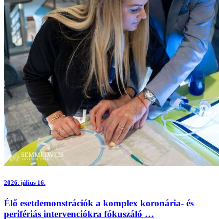
2026.
július 16.
Élő esetdemonstrációk a komplex koronária- és
perifériás intervenciókra fókuszáló …