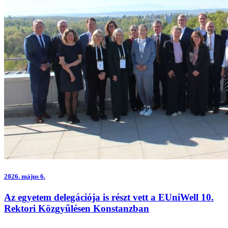
2026.
május 6.
Az egyetem delegációja is részt vett a EUniWell 10.
Rektori Közgyűlésen Konstanzban