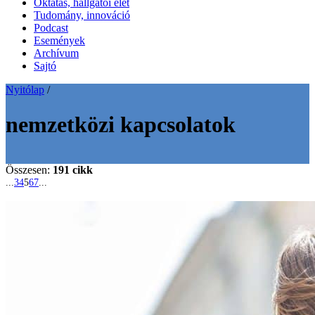
Oktatás, hallgatói élet
Tudomány, innováció
Podcast
Események
Archívum
Sajtó
Nyitólap
/
nemzetközi kapcsolatok
Összesen:
191 cikk
...
3
4
5
6
7
...