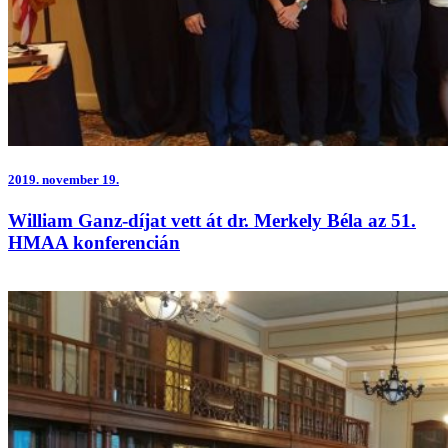
2019.
november 19.
William Ganz-díjat vett át dr. Merkely Béla az 51.
HMAA konferencián