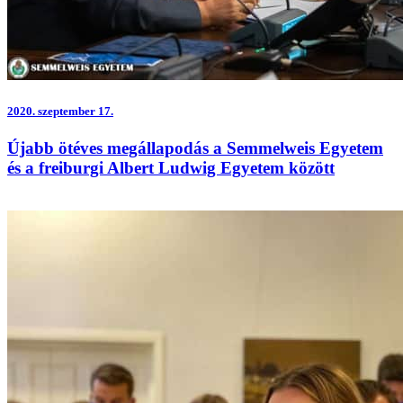
2020.
szeptember 17.
Újabb ötéves megállapodás a Semmelweis Egyetem
és a freiburgi Albert Ludwig Egyetem között