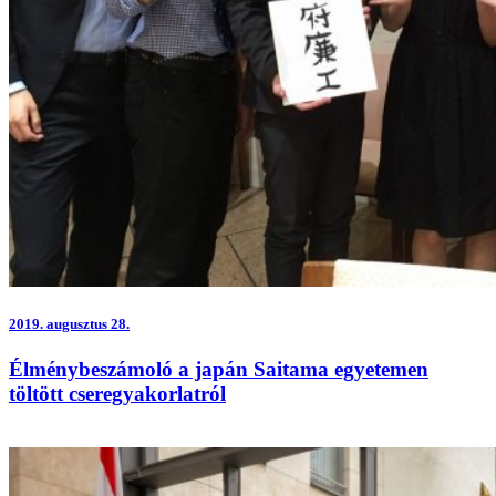
2019.
augusztus 28.
Élménybeszámoló a japán Saitama egyetemen
töltött cseregyakorlatról