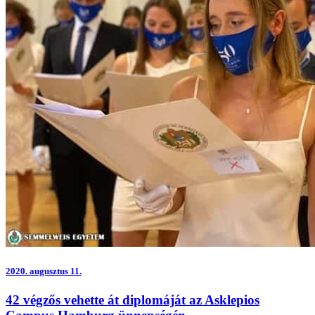
2020.
augusztus 11.
42 végzős vehette át diplomáját az Asklepios