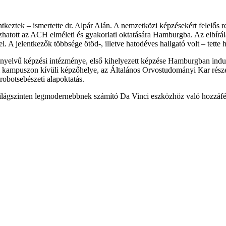
tkeztek – ismertette dr. Alpár Alán. A nemzetközi képzésekért felelős r
tazhatott az ACH elméleti és gyakorlati oktatására Hamburgba. Az elbír
l. A jelentkezők többsége ötöd-, illetve hatodéves hallgató volt – tette 
yelvű képzési intézménye, első kihelyezett képzése Hamburgban indu
 kampuszon kívüli képzőhelye, az Általános Orvostudományi Kar rész
robotsebészeti alapoktatás.
ilágszinten legmodernebbnek számító Da Vinci eszközhöz való hozzáféré