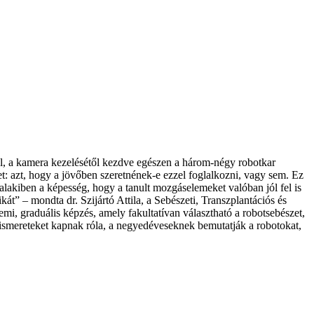
vel, a kamera kezelésétől kezdve egészen a három-négy robotkar
t: azt, hogy a jövőben szeretnének-e ezzel foglalkozni, vagy sem. Ez
lakiben a képesség, hogy a tanult mozgáselemeket valóban jól fel is
kát” – mondta dr. Szijártó Attila, a Sebészeti, Transzplantációs és
mi, graduális képzés, amely fakultatívan választható a robotsebészet,
i ismereteket kapnak róla, a negyedéveseknek bemutatják a robotokat,