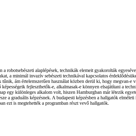
ben a robotsebészeti alaplépések, technikák elemeit gyakorolták egyesé
kat, a minimál invazív sebészeti technikával kapcsolatos érdeklődésüke
k tűnik, ám értelemszerűen használat közben derül ki, hogy megvan-e va
vő képességeik fejleszthetők-e, alkalmasak-e könnyen elsajátítani a techni
 nap egy különleges alkalom volt, hiszen Hamburgban már létezik egyete
 része a graduális képzésnek. A budapesti képzésben a hallgatók elmélet
n ezt is megtehették a programban részt vevő hallgatók.