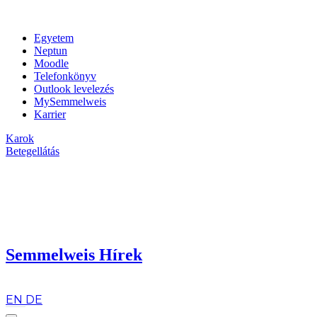
Egyetem
Neptun
Moodle
Telefonkönyv
Outlook levelezés
MySemmelweis
Karrier
Karok
Betegellátás
Semmelweis Hírek
hu
EN
DE