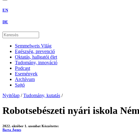
EN
DE
Semmelweis Világ
Egészség, prevenció
Oktatás, hallgatói élet
Tudomány, innováció
Podcast
Események
Archívum
Sajtó
Nyitólap
/
Tudomány, kutatás
/
Robotsebészeti nyári iskola Né
2022. október 1. szombat
Közzétette:
Barta Ágnes