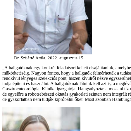
Dr. Szijártó Attila, 2022. augusztus 15.
„A hallgatóknak egy konkrét feladatsort kellett elsajátítaniuk, amely
működtetéséig. Nagyon fontos, hogy a hallgatók felmérhették a tudásu
rendkívül lényeges szelekciós pont, hiszen kívülről nézve egyszerűne
tudja építeni és használni. A hallgatóknak látniuk kell azt is, a meglé
Gasztroenteorológiai Klinika igazgatója. Hangsúlyozta: a mostani tíz
de egyelőre a robotsebészeti oktatás gyakorlati szinten nem integrált
de gyakorlatban nem tudják kipróbálni őket. Most azonban Hamburgba