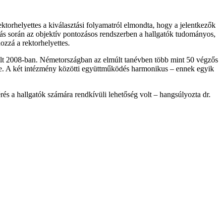
ektorhelyettes a kiválasztási folyamatról elmondta, hogy a jelentkezők
álás során az objektív pontozásos rendszerben a hallgatók tudományos,
hozzá a rektorhelyettes.
lt 2008-ban. Németországban az elmúlt tanévben több mint 50 végzős
e. A két intézmény közötti együttműködés harmonikus – ennek egyik
s a hallgatók számára rendkívüli lehetőség volt – hangsúlyozta dr.