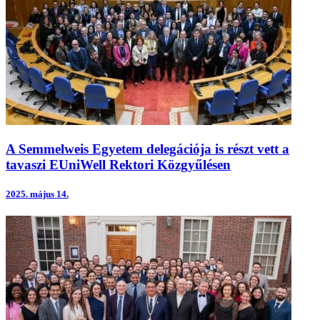
A Semmelweis Egyetem delegációja is részt vett a
tavaszi EUniWell Rektori Közgyűlésen
2025.
május 14.