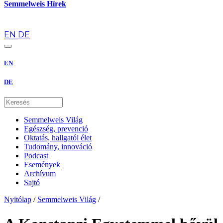
Semmelweis Hírek
hu
EN
DE
EN
DE
Semmelweis Világ
Egészség, prevenció
Oktatás, hallgatói élet
Tudomány, innováció
Podcast
Események
Archívum
Sajtó
Nyitólap
/
Semmelweis Világ
/