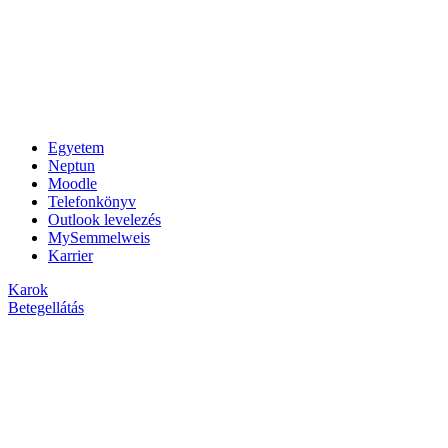
Egyetem
Neptun
Moodle
Telefonkönyv
Outlook levelezés
MySemmelweis
Karrier
Karok
Betegellátás