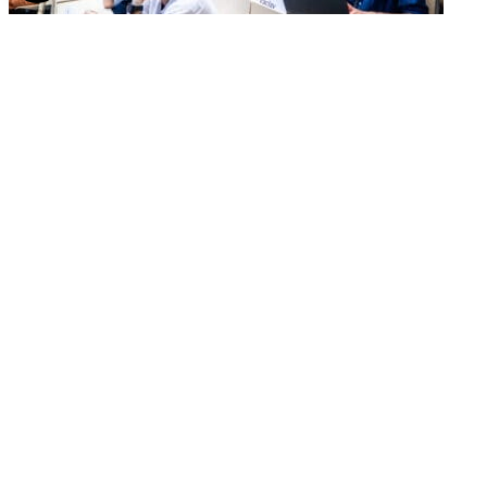
Idén is a klinikai kutatásokra fókuszál a Harvard
Medical School programja
2024.
október 16.
Fel az oldal tetejére
Semmelweis Egyetem
Kutató-Elitegyetem
Az egyetem központi elérhetőségei
H - 1085 Budapest, Üllői út 26.
+36 1 459-1500 | +36-20-825-1000
Betegellátó klinikáink és intézeteink elérhetőségei →
Egységeink térképen
SEMEDUNIV (KRID: 648905308)