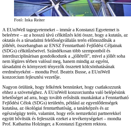
Fotó: Inka Reiter
A EUniWell tagegyetemeket – immár a Konstanzi Egyetemet is
beleértve – az a hosszú távú célkitűzés köti össze, hogy a kutatás, az
oktatás és a társadalmi felelősségvállalás terén előmozdítsák a
jóllétét, összehangban az ENSZ Fenntartható Fejlődési Céljainak
(SDGs) célkitűzéseivel. Szándékosan több szempontból és
interdiszciplinárisan gondolkodunk a „jóllétről”, mivel a jóllét soha
nem légüres térben valósul meg, hanem mindig az egyéni,
társadalmi és környezeti tényezők összetett kölcsönhatásának
eredményeként – mondta Prof. Beatrix Busse, a EUniWell
konzorcium fejlesztési vezetője.
Nagyon örülünk, hogy felkértek bennünket, hogy csatlakozzunk
ehhez a szövetséghez. A EUniWell konzorciumba való belépésünk
lehetőséget ad arra, hogy tovább erősítsük munkánkat a Fenntartható
Fejlődési Célok (SDGs) területén, például az egyenlőtlenségek
kutatása, az ökológiai fenntarthatóság, a tanárképzés és az
egészségügy terén, valamint, hogy erős nemzetközi partnerekkel
együtt bővítsük és fejlesszük ezeket a tevékenységeket – mondta
Prof. Katharina Holzinger, a Konstanzi Egyetem rektora.