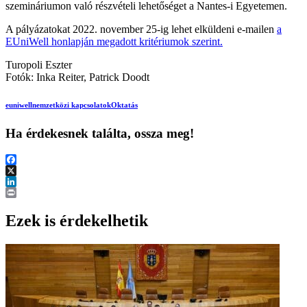
szemináriumon való részvételi lehetőséget a Nantes-i Egyetemen.
A pályázatokat 2022. november 25-ig lehet elküldeni e-mailen
a
EUniWell honlapján megadott kritériumok szerint.
Turopoli Eszter
Fotók: Inka Reiter, Patrick Doodt
euniwell
nemzetközi kapcsolatok
Oktatás
Ha érdekesnek találta, ossza meg!
Facebook
X
LinkedIn
Print
Ezek is érdekelhetik