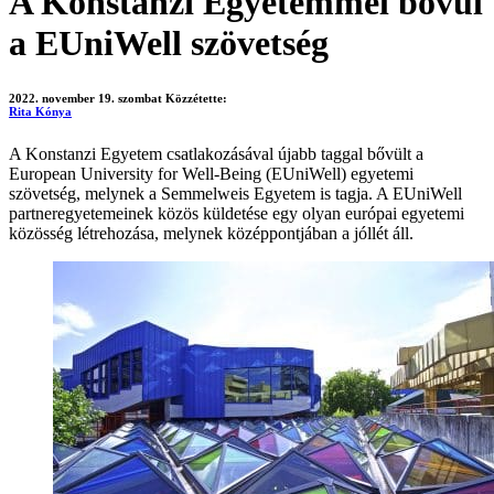
A Konstanzi Egyetemmel bővül
a EUniWell szövetség
2022. november 19. szombat
Közzétette:
Rita Kónya
A Konstanzi Egyetem csatlakozásával újabb taggal bővült a
European University for Well-Being (EUniWell) egyetemi
szövetség, melynek a Semmelweis Egyetem is tagja. A EUniWell
partneregyetemeinek közös küldetése egy olyan európai egyetemi
közösség létrehozása, melynek középpontjában a jóllét áll.