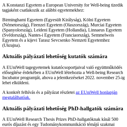
A Konstanzi Egyetem a European University for Well-being tizedik
tagjaként csatlakozik az alábbi egyetemekhez:
Birminghami Egyetem (Egyesült Királyság), Kölni Egyetem
(Németország), Firenzei Egyetem (Olaszország), Murciai Egyetem
(Spanyolország), Leideni Egyetem (Hollandia), Linnaeus Egyetem
(Svédország), Nantes-i Egyetem (Franciaország), Semmelweis
Egyetem és a kijevi Tarasz Sevcsenko Nemzeti Egyetemhez
(Ukrajna).
Aktuális pályázati lehetőség kutatók számára
A EUniWell tagegyetemek kutatócsoportjaival való együttműködés
elősegítése érdekében a EUniWell létrehozta a Well-being Research
Incubator programját, ahova a jelentkezéseket 2022. november 25-ig
lehet elküldeni.
A konkrét felhívás és a pályázat részletei
az EUniWell honlapján
megtalálhatóak.
Aktuális pályázati lehetőség PhD-hallgatók számára
A EUniWell Research Thesis Prizes PhD-hallgatóknak kínál 500
eurós díjazást és egy Tudománykommunikáció témájú szakmai