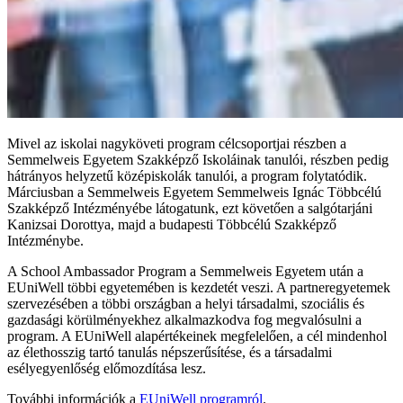
Mivel az iskolai nagyköveti program célcsoportjai részben a
Semmelweis Egyetem Szakképző Iskoláinak tanulói, részben pedig
hátrányos helyzetű középiskolák tanulói, a program folytatódik.
Márciusban a Semmelweis Egyetem Semmelweis Ignác Többcélú
Szakképző Intézményébe látogatunk, ezt követően a salgótarjáni
Kanizsai Dorottya, majd a budapesti Többcélú Szakképző
Intézménybe.
A School Ambassador Program a Semmelweis Egyetem után a
EUniWell többi egyetemében is kezdetét veszi. A partneregyetemek
szervezésében a többi országban a helyi társadalmi, szociális és
gazdasági körülményekhez alkalmazkodva fog megvalósulni a
program. A EUniWell alapértékeinek megfelelően, a cél mindenhol
az élethosszig tartó tanulás népszerűsítése, és a társadalmi
esélyegyenlőség előmozdítása lesz.
További információk a
EUniWell programról
.