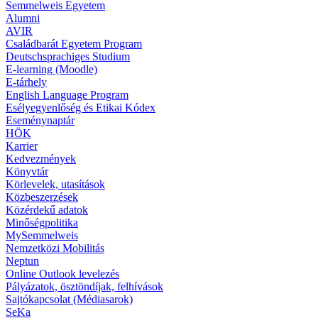
Semmelweis Egyetem
Alumni
AVIR
Családbarát Egyetem Program
Deutschsprachiges Studium
E-learning (Moodle)
E-tárhely
English Language Program
Esélyegyenlőség és Etikai Kódex
Eseménynaptár
HÖK
Karrier
Kedvezmények
Könyvtár
Körlevelek, utasítások
Közbeszerzések
Közérdekű adatok
Minőségpolitika
MySemmelweis
Nemzetközi Mobilitás
Neptun
Online Outlook levelezés
Pályázatok, ösztöndíjak, felhívások
Sajtókapcsolat (Médiasarok)
SeKa