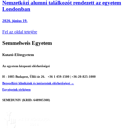
Nemzetközi alumni találkozót rendezett az egyetem
Londonban
2026.
június 19.
Fel az oldal tetejére
Semmelweis Egyetem
Kutató-Elitegyetem
Az egyetem központi elérhetőségei
H - 1085 Budapest, Üllői út 26.
+36 1 459-1500 | +36-20-825-1000
Betegellátó klinikáink és intézeteink elérhetőségei →
Egységeink térképen
SEMEDUNIV (KRID: 648905308)