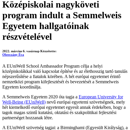
Középiskolai nagyköveti
program indult a Semmelweis
Egyetem hallgatóinak
részvételével
2022. március 6. vasárnap
Közzétette:
Obreczány Éva
A EUniWell School Ambassador Program célja a helyi
középiskolákkal való kapcsolat építése és az élethosszig tartó tanulás
népszerűsítése a fiatalok körében. A hét európai egyetemet érintő
nemzetközi program kifejlesztését és bevezetését a Semmelweis
Egyetem koordinálja.
A Semmelweis Egyetem 2020 óta tagja a
European University for
Well-Being (EUniWell)
nevű európai egyetemi szövetségnek, mely
hét kiemelkedő európai egyetemet egyesít annak érdekében, hogy a
tagok magas szintű kutatási, oktatási és szakpolitikai fejlesztési
partnerséget hozzanak létre.
A EUniWell szövetség tagjai: a Birminghami (Egyesült Királyság), a