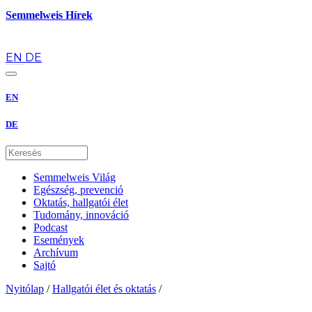
Semmelweis Hírek
hu
EN
DE
EN
DE
Semmelweis Világ
Egészség, prevenció
Oktatás, hallgatói élet
Tudomány, innováció
Podcast
Események
Archívum
Sajtó
Nyitólap
/
Hallgatói élet és oktatás
/