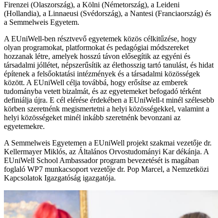
Firenzei (Olaszország), a Kölni (Németország), a Leideni
(Hollandia), a Linnaeusi (Svédország), a Nantesi (Franciaország) és
a Semmelweis Egyetem.
A EUniWell-ben résztvevő egyetemek közös célkitűzése, hogy
olyan programokat, platformokat és pedagógiai módszereket
hozzanak létre, amelyek hosszú távon elősegítik az egyéni és
társadalmi jóllétet, népszerűsítik az élethosszig tartó tanulást, és hidat
építenek a felsőoktatási intézmények és a társadalmi közösségek
között. A EUniWell célja továbbá, hogy erősítse az emberek
tudományba vetett bizalmát, és az egyetemeket befogadó térként
definiálja újra. E cél elérése érdekében a EUniWell-t minél szélesebb
körben szeretnénk megismertetni a helyi közösségekkel, valamint a
helyi közösségeket minél inkább szeretnénk bevonzani az
egyetemekre.
A Semmelweis Egyetemen a EUniWell projekt szakmai vezetője dr.
Kellermayer Miklós, az Általános Orvostudományi Kar dékánja. A
EUniWell School Ambassador program bevezetését is magában
foglaló WP7 munkacsoport vezetője dr. Pop Marcel, a Nemzetközi
Kapcsolatok Igazgatóság igazgatója.