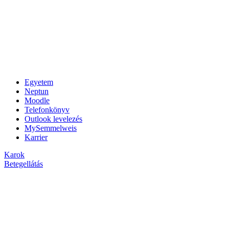
Egyetem
Neptun
Moodle
Telefonkönyv
Outlook levelezés
MySemmelweis
Karrier
Karok
Betegellátás