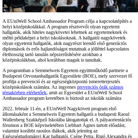
A EUniWell School Ambassador Program célja a kapcsolatépítés a
helyi középiskolákkal. A program résztvevői olyan egyetemi
hallgatók, akik hiteles nagykövetei lehetnek az egyetemeknek és
méltó példaképei a helyi iskolásoknak. A hallgatói nagykövetek
olyan egyetemi hallgatók, akik nagyrészt leendő első generációs
diplomások és erős hajlandóságot mutatnak a jólléttel kapcsolatos
élethosszig tartó tanulás népszerűsítésére azokban a
középiskolákban, ahol korábban maguk is tanultak.
A programban a Semmelweis Egyetem együttműködő partnere a
Budapesti Orvostanhallgatók Egyesülete (BOE), mely szervezet fő
profilja a prevenció és az egészségközpontú ismeretterjesztés
középiskolások számára. Az ingyenes
prevenciós órák számos
témakörben elérhetőek
, amit az Egyesület a EUniWell School
Ambassador program keretében is biztosít az iskolák számára
2022. február 11-én, a EUniWell Nagyköveti program első
állomásaként a Semmelweis Egyetem hallgatói a budapesti Raoul
Wallenberg Szakképző Iskolába látogatottak el. A pályaorientációs
fórumon a BOE képviseletében Liebhart Ágnes tartott előadást,
valamint korábbi raoulos diákok, akik jelenleg az
Egészségtudományi Kar hallgatói, Csépe Petra, Rigó Alexandra és