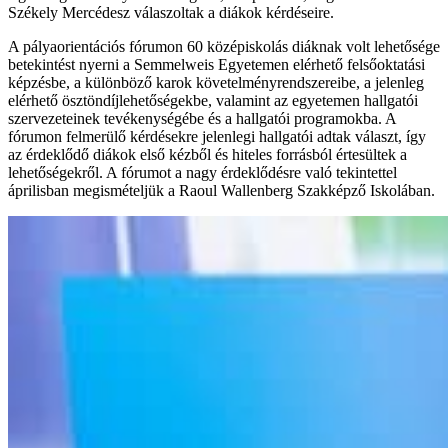
Székely Mercédesz válaszoltak a diákok kérdéseire.
A pályaorientációs fórumon 60 középiskolás diáknak volt lehetősége
betekintést nyerni a Semmelweis Egyetemen elérhető felsőoktatási
képzésbe, a különböző karok követelményrendszereibe, a jelenleg
elérhető ösztöndíjlehetőségekbe, valamint az egyetemen hallgatói
szervezeteinek tevékenységébe és a hallgatói programokba. A
fórumon felmerülő kérdésekre jelenlegi hallgatói adtak választ, így
az érdeklődő diákok első kézből és hiteles forrásból értesültek a
lehetőségekről. A fórumot a nagy érdeklődésre való tekintettel
áprilisban megismételjük a Raoul Wallenberg Szakképző Iskolában.