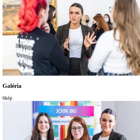
Galéria
6
kép