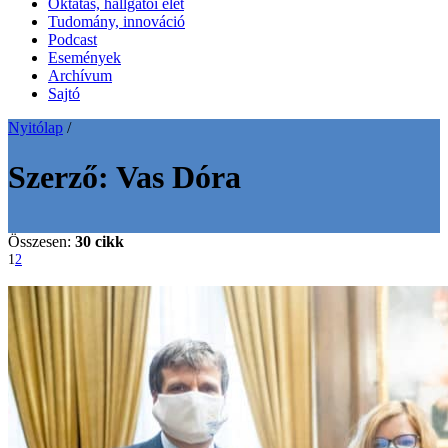
Oktatás, hallgatói élet
Tudomány, innováció
Podcast
Események
Archívum
Sajtó
Nyitólap
/
Szerző:
Vas Dóra
Összesen:
30 cikk
1
2