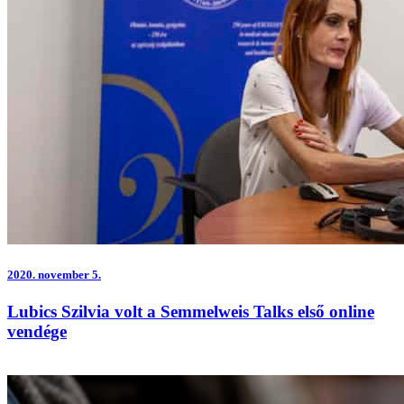
2020.
november 5.
Lubics Szilvia volt a Semmelweis Talks első online
vendége