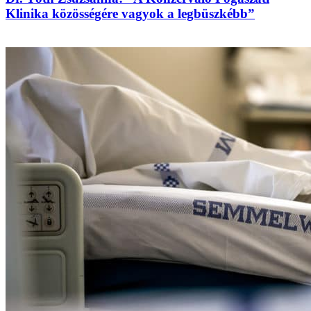
Klinika közösségére vagyok a legbüszkébb”