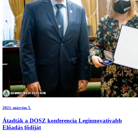
2021.
március 5.
Átadták a DOSZ konferencia Leginnovatívabb
Előadás fődíját