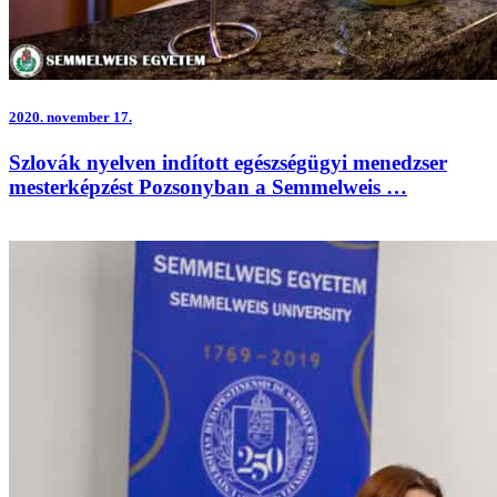
2020.
november 17.
Szlovák nyelven indított egészségügyi menedzser
mesterképzést Pozsonyban a Semmelweis …