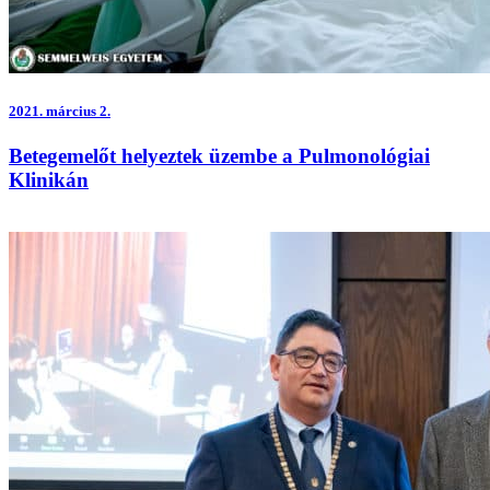
2021.
március 2.
Betegemelőt helyeztek üzembe a Pulmonológiai
Klinikán