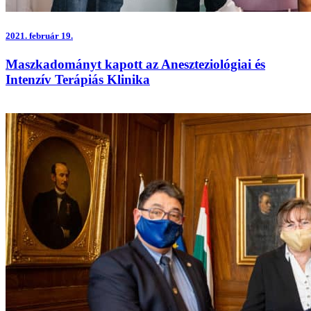
2021.
február 19.
Maszkadományt kapott az Aneszteziológiai és
Intenzív Terápiás Klinika