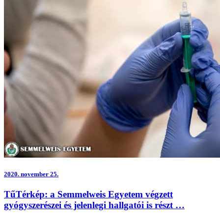
2020.
november 25.
TűTérkép: a Semmelweis Egyetem végzett
gyógyszerészei és jelenlegi hallgatói is részt …