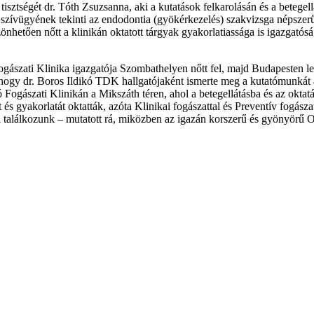
 tisztségét dr. Tóth Zsuzsanna, aki a kutatások felkarolásán és a betege
zívügyének tekinti az endodontia (gyökérkezelés) szakvizsga népszerűs
nhetően nőtt a klinikán oktatott tárgyak gyakorlatiassága is igazgatós
zati Klinika igazgatója Szombathelyen nőtt fel, majd Budapesten lett
hogy dr. Boros Ildikó TDK hallgatójaként ismerte meg a kutatómunkát a 
gászati Klinikán a Mikszáth téren, ahol a betegellátásba és az oktatá
s gyakorlatát oktatták, azóta Klinikai fogászattal és Preventív fogásza
ssal találkozunk – mutatott rá, miközben az igazán korszerű és gyönyör