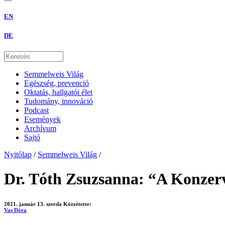
EN
DE
Semmelweis Világ
Egészség, prevenció
Oktatás, hallgatói élet
Tudomány, innováció
Podcast
Események
Archívum
Sajtó
Nyitólap
/
Semmelweis Világ
/
Dr. Tóth Zsuzsanna: “A Konzerv
2021. január 13. szerda
Közzétette:
Vas Dóra