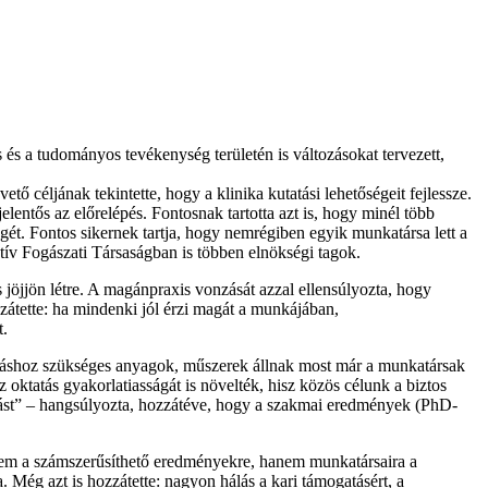
s és a tudományos tevékenység területén is változásokat tervezett,
 céljának tekintette, hogy a klinika kutatási lehetőségeit fejlessze.
lentős az előrelépés. Fontosnak tartotta azt is, hogy minél több
t. Fontos sikernek tartja, hogy nemrégiben egyik munkatársa lett a
tív Fogászati Társaságban is többen elnökségi tagok.
is jöjjön létre. A magánpraxis vonzását azzal ellensúlyozta, hogy
zzátette: ha mindenki jól érzi magát a munkájában,
t.
llátáshoz szükséges anyagok, műszerek állnak most már a munkatársak
 oktatás gyakorlatiasságát is növelték, hisz közös célunk a biztos
udást” – hangsúlyozta, hozzátéve, hogy a szakmai eredmények (PhD-
nem a számszerűsíthető eredményekre, hanem munkatársaira a
Még azt is hozzátette: nagyon hálás a kari támogatásért, a