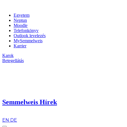
Egyetem
Neptun
Moodle
Telefonkönyv
Outlook levelezés
MySemmelweis
Karrier
Karok
Betegellátás
Semmelweis Hírek
hu
EN
DE