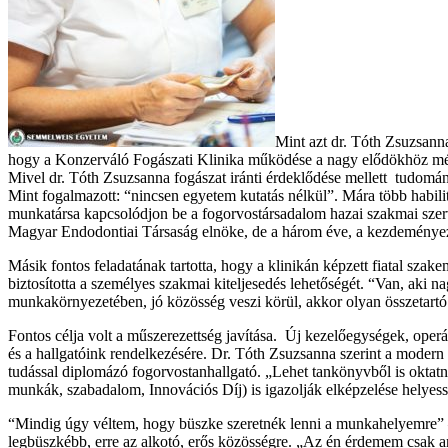
Mint azt dr. Tóth Zsuzsanna
hogy a Konzerváló Fogászati Klinika működése a nagy elődökhöz mél
Mivel dr. Tóth Zsuzsanna fogászat iránti érdeklődése mellett tudomány
Mint fogalmazott: “nincsen egyetem kutatás nélkül”. Mára több habilitá
munkatársa kapcsolódjon be a fogorvostársadalom hazai szakmai szerv
Magyar Endodontiai Társaság elnöke, de a három éve, a kezdeményezésé
Másik fontos feladatának tartotta, hogy a klinikán képzett fiatal szake
biztosította a személyes szakmai kiteljesedés lehetőségét. “Van, aki n
munkakörnyezetében, jó közösség veszi körül, akkor olyan összetartó s
Fontos célja volt a műszerezettség javítása. Új kezelőegységek, oper
és a hallgatóink rendelkezésére. Dr. Tóth Zsuzsanna szerint a modern 
tudással diplomázó fogorvostanhallgató. „Lehet tankönyvből is oktat
munkák, szabadalom, Innovációs Díj) is igazolják elképzelése helyess
“Mindig úgy véltem, hogy büszke szeretnék lenni a munkahelyemre” –
legbüszkébb, erre az alkotó, erős közösségre. „Az én érdemem csak an