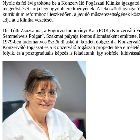
Nyolc és fél évig töltötte be a Konzerváló Fogászati Klinika igazgatói
megerősítését tartja legnagyobb eredményének. A leköszönő igazgató s
kurrikulum reformhoz illeszkedően, a javuló műszerezettségének köszö
adja át a klinika vezetését.
Dr. Tóth Zsuzsanna, a Fogorvostudományi Kar (FOK) Konzerváló Fogás
Semmelweis Polgár”. Szakmai pályája fontos állomásaként említette, 
1979-ben tudományos ösztöndíjasként kezdett dolgozni a Konzerváló Fo
Konzerváló fogászat és a Konzerváló fogászati propedeutika elméletét é
folyik, és a posztgraduális képzés is feladatunk, így sokféle, kihívá