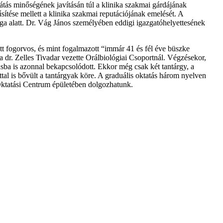
llátás minőségének javításán túl a klinika szakmai gárdájának
ítése mellett a klinika szakmai reputációjának emelését. A
ága alatt. Dr. Vág János személyében eddigi igazgatóhelyettesének
 fogorvos, és mint fogalmazott “immár 41 és fél éve büszke
dr. Zelles Tivadar vezette Orálbiológiai Csoportnál. Végzésekor,
sba is azonnal bekapcsolódott. Ekkor még csak két tantárgy, a
ttal is bővült a tantárgyak köre. A graduális oktatás három nyelven
ű Oktatási Centrum épületében dolgozhatunk.