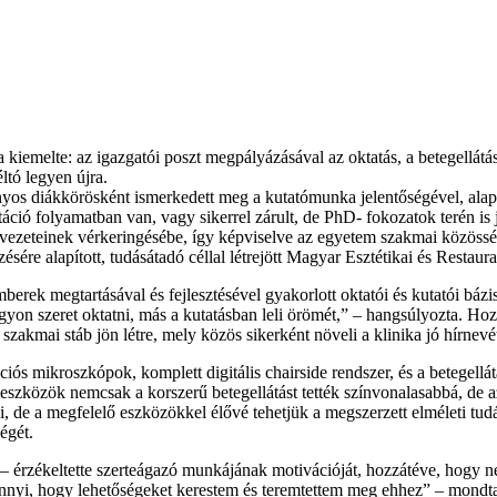
 kiemelte: az igazgatói poszt megpályázásával az oktatás, a betegellátá
tó legyen újra.
os diákkörösként ismerkedett meg a kutatómunka jelentőségével, alapvető
ció folyamatban van, vagy sikerrel zárult, de PhD- fokozatok terén is je
ezeteinek vérkeringésébe, így képviselve az egyetem szakmai közösségé
re alapított, tudásátadó céllal létrejött Magyar Esztétikai és Restaura
mberek megtartásával és fejlesztésével gyakorlott oktatói és kutatói báz
agyon szeret oktatni, más a kutatásban leli örömét,” – hangsúlyozta. Ho
zakmai stáb jön létre, mely közös sikerként növeli a klinika jó hírnevé
ációs mikroszkópok, komplett digitális chairside rendszer, és a betege
eszközök nemcsak a korszerű betegellátást tették színvonalasabbá, de az
ni, de a megfelelő eszközökkel élővé tehetjük a megszerzett elméleti t
égét.
 érzékeltette szerteágazó munkájának motivációját, hozzátéve, hogy 
nyi, hogy lehetőségeket kerestem és teremtettem meg ehhez” – mondta. 