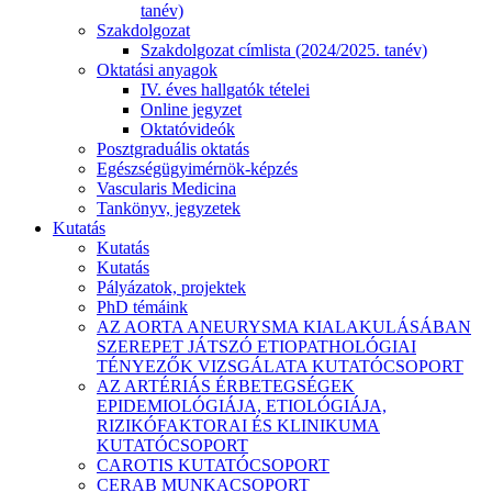
tanév)
Szakdolgozat
Szakdolgozat címlista (2024/2025. tanév)
Oktatási anyagok
IV. éves hallgatók tételei
Online jegyzet
Oktatóvideók
Posztgraduális oktatás
Egészségügyimérnök-képzés
Vascularis Medicina
Tankönyv, jegyzetek
Kutatás
Kutatás
Kutatás
Pályázatok, projektek
PhD témáink
AZ AORTA ANEURYSMA KIALAKULÁSÁBAN
SZEREPET JÁTSZÓ ETIOPATHOLÓGIAI
TÉNYEZŐK VIZSGÁLATA KUTATÓCSOPORT
AZ ARTÉRIÁS ÉRBETEGSÉGEK
EPIDEMIOLÓGIÁJA, ETIOLÓGIÁJA,
RIZIKÓFAKTORAI ÉS KLINIKUMA
KUTATÓCSOPORT
CAROTIS KUTATÓCSOPORT
CERAB MUNKACSOPORT