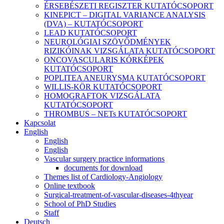
ÉRSEBÉSZETI REGISZTER KUTATÓCSOPORT
KINEPICT – DIGITAL VARIANCE ANALYSIS
(DVA) – KUTATÓCSOPORT
LEAD KUTATÓCSOPORT
NEUROLÓGIAI SZÖVŐDMÉNYEK
RIZIKÓINAK VIZSGÁLATA KUTATÓCSOPORT
ONCOVASCULARIS KÓRKÉPEK
KUTATÓCSOPORT
POPLITEA ANEURYSMA KUTATÓCSOPORT
WILLIS-KÖR KUTATÓCSOPORT
HOMOGRAFTOK VIZSGÁLATA
KUTATÓCSOPORT
THROMBUS – NETs KUTATÓCSOPORT
Kapcsolat
English
English
English
Vascular surgery practice informations
documents for download
Themes list of Cardiology-Angiology
Online textbook
Surgical-treatment-of-vascular-diseases-4thyear
School of PhD Studies
Staff
Deutsch