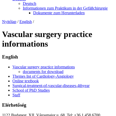
Deutsch
Informationen zum Praktikum in der Gefäßchirurgie
Dokumente zum Herunterladen
Nyitólap
/
English
/
Vascular surgery practice
informations
English
Vascular surgery practice informations
documents for download
Themes list of Cardiology-Angiology
Online textbook
Surgical-treatment-of-vascular-diseases-4thyear
School of PhD Studies
Staff
Elérhetőség
1122 Budapest, XII. Városmajor u. 68. Tel: +36 1 458 6700