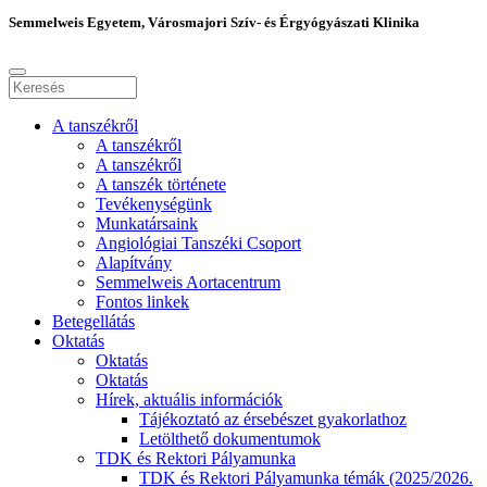
Semmelweis Egyetem, Városmajori Szív- és Érgyógyászati Klinika
A tanszékről
A tanszékről
A tanszékről
A tanszék története
Tevékenységünk
Munkatársaink
Angiológiai Tanszéki Csoport
Alapítvány
Semmelweis Aortacentrum
Fontos linkek
Betegellátás
Oktatás
Oktatás
Oktatás
Hírek, aktuális információk
Tájékoztató az érsebészet gyakorlathoz
Letölthető dokumentumok
TDK és Rektori Pályamunka
TDK és Rektori Pályamunka témák (2025/2026.