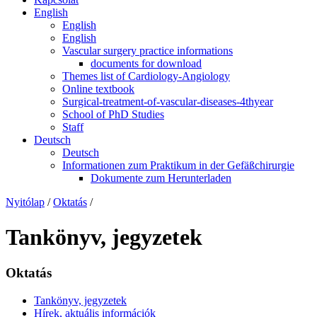
English
English
English
Vascular surgery practice informations
documents for download
Themes list of Cardiology-Angiology
Online textbook
Surgical-treatment-of-vascular-diseases-4thyear
School of PhD Studies
Staff
Deutsch
Deutsch
Informationen zum Praktikum in der Gefäßchirurgie
Dokumente zum Herunterladen
Nyitólap
/
Oktatás
/
Tankönyv, jegyzetek
Oktatás
Tankönyv, jegyzetek
Hírek, aktuális információk