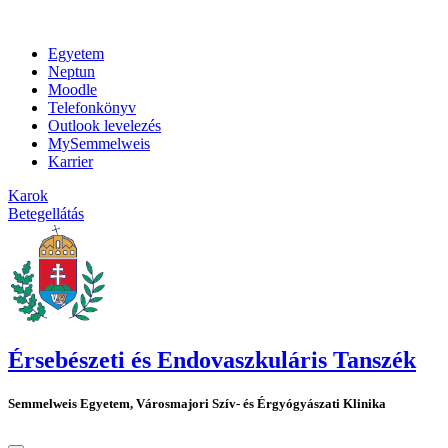
Egyetem
Neptun
Moodle
Telefonkönyv
Outlook levelezés
MySemmelweis
Karrier
Karok
Betegellátás
Érsebészeti és Endovaszkuláris Tanszék
Semmelweis Egyetem, Városmajori Szív- és Érgyógyászati Klinika