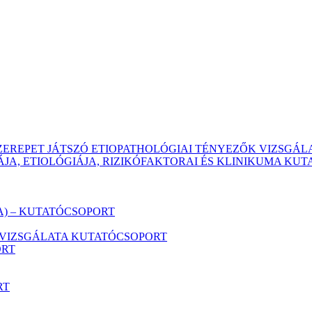
EREPET JÁTSZÓ ETIOPATHOLÓGIAI TÉNYEZŐK VIZSGÁL
JA, ETIOLÓGIÁJA, RIZIKÓFAKTORAI ÉS KLINIKUMA KU
VA) – KUTATÓCSOPORT
VIZSGÁLATA KUTATÓCSOPORT
ORT
RT