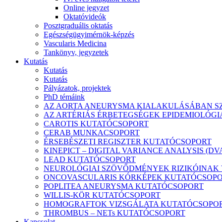
Online jegyzet
Oktatóvideók
Posztgraduális oktatás
Egészségügyimérnök-képzés
Vascularis Medicina
Tankönyv, jegyzetek
Kutatás
Kutatás
Kutatás
Pályázatok, projektek
PhD témáink
AZ AORTA ANEURYSMA KIALAKULÁSÁBAN SZ
AZ ARTÉRIÁS ÉRBETEGSÉGEK EPIDEMIOLÓGIÁ
CAROTIS KUTATÓCSOPORT
CERAB MUNKACSOPORT
ÉRSEBÉSZETI REGISZTER KUTATÓCSOPORT
KINEPICT – DIGITAL VARIANCE ANALYSIS (D
LEAD KUTATÓCSOPORT
NEUROLÓGIAI SZÖVŐDMÉNYEK RIZIKÓINAK 
ONCOVASCULARIS KÓRKÉPEK KUTATÓCSOP
POPLITEA ANEURYSMA KUTATÓCSOPORT
WILLIS-KÖR KUTATÓCSOPORT
HOMOGRAFTOK VIZSGÁLATA KUTATÓCSOPO
THROMBUS – NETs KUTATÓCSOPORT
Kapcsolat