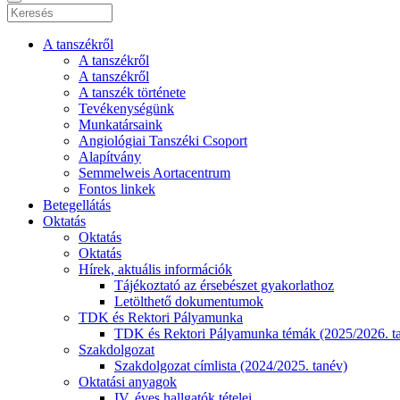
A tanszékről
A tanszékről
A tanszékről
A tanszék története
Tevékenységünk
Munkatársaink
Angiológiai Tanszéki Csoport
Alapítvány
Semmelweis Aortacentrum
Fontos linkek
Betegellátás
Oktatás
Oktatás
Oktatás
Hírek, aktuális információk
Tájékoztató az érsebészet gyakorlathoz
Letölthető dokumentumok
TDK és Rektori Pályamunka
TDK és Rektori Pályamunka témák (2025/2026. t
Szakdolgozat
Szakdolgozat címlista (2024/2025. tanév)
Oktatási anyagok
IV. éves hallgatók tételei