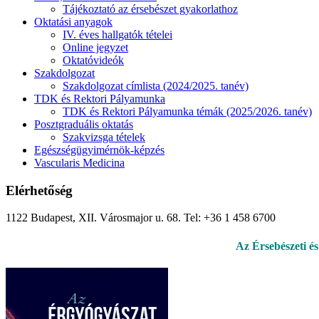
Tájékoztató az érsebészet gyakorlathoz
Oktatási anyagok
IV. éves hallgatók tételei
Online jegyzet
Oktatóvideók
Szakdolgozat
Szakdolgozat címlista (2024/2025. tanév)
TDK és Rektori Pályamunka
TDK és Rektori Pályamunka témák (2025/2026. tanév)
Posztgraduális oktatás
Szakvizsga tételek
Egészségügyimérnök-képzés
Vascularis Medicina
Elérhetőség
1122 Budapest, XII. Városmajor u. 68. Tel: +36 1 458 6700
Az Érsebészeti é