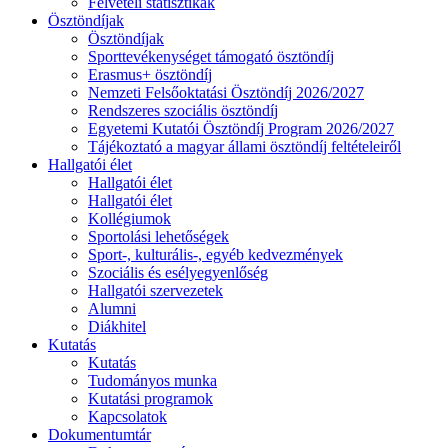
Felvételi statisztikák
Ösztöndíjak
Ösztöndíjak
Sporttevékenységet támogató ösztöndíj
Erasmus+ ösztöndíj
Nemzeti Felsőoktatási Ösztöndíj 2026/2027
Rendszeres szociális ösztöndíj
Egyetemi Kutatói Ösztöndíj Program 2026/2027
Tájékoztató a magyar állami ösztöndíj feltételeiről
Hallgatói élet
Hallgatói élet
Hallgatói élet
Kollégiumok
Sportolási lehetőségek
Sport-, kulturális-, egyéb kedvezmények
Szociális és esélyegyenlőség
Hallgatói szervezetek
Alumni
Diákhitel
Kutatás
Kutatás
Tudományos munka
Kutatási programok
Kapcsolatok
Dokumentumtár