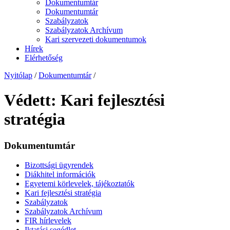
Dokumentumtár
Dokumentumtár
Szabályzatok
Szabályzatok Archívum
Kari szervezeti dokumentumok
Hírek
Elérhetőség
Nyitólap
/
Dokumentumtár
/
Védett: Kari fejlesztési
stratégia
Dokumentumtár
Bizottsági ügyrendek
Diákhitel információk
Egyetemi körlevelek, tájékoztatók
Kari fejlesztési stratégia
Szabályzatok
Szabályzatok Archívum
FIR hírlevelek
Iktatási segédlet