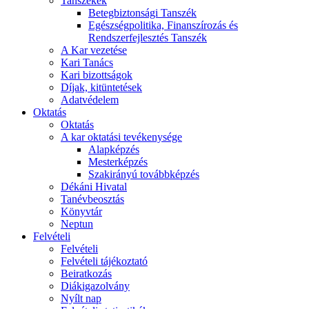
Tanszékek
Betegbiztonsági Tanszék
Egészségpolitika, Finanszírozás és
Rendszerfejlesztés Tanszék
A Kar vezetése
Kari Tanács
Kari bizottságok
Díjak, kitüntetések
Adatvédelem
Oktatás
Oktatás
A kar oktatási tevékenysége
Alapképzés
Mesterképzés
Szakirányú továbbképzés
Dékáni Hivatal
Tanévbeosztás
Könyvtár
Neptun
Felvételi
Felvételi
Felvételi tájékoztató
Beiratkozás
Diákigazolvány
Nyílt nap