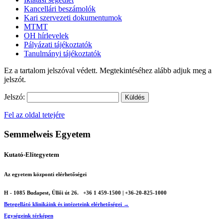
Kancellári beszámolók
Kari szervezeti dokumentumok
MTMT
OH hírlevelek
Pályázati tájékoztatók
Tanulmányi tájékoztatók
Ez a tartalom jelszóval védett. Megtekintéséhez alább adjuk meg a
jelszót.
Jelszó:
Fel az oldal tetejére
Semmelweis Egyetem
Kutató-Elitegyetem
Az egyetem központi elérhetőségei
H - 1085 Budapest, Üllői út 26.
+36 1 459-1500 | +36-20-825-1000
Betegellátó klinikáink és intézeteink elérhetőségei →
Egységeink térképen