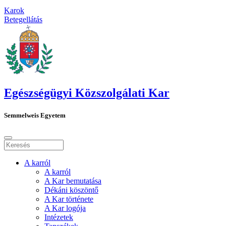
Karok
Betegellátás
Egészségügyi Közszolgálati Kar
Semmelweis Egyetem
A karról
A karról
A Kar bemutatása
Dékáni köszöntő
A Kar története
A Kar logója
Intézetek