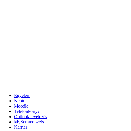
Egyetem
Neptun
Moodle
Telefonkönyv
Outlook levelezés
MySemmelweis
Karrier