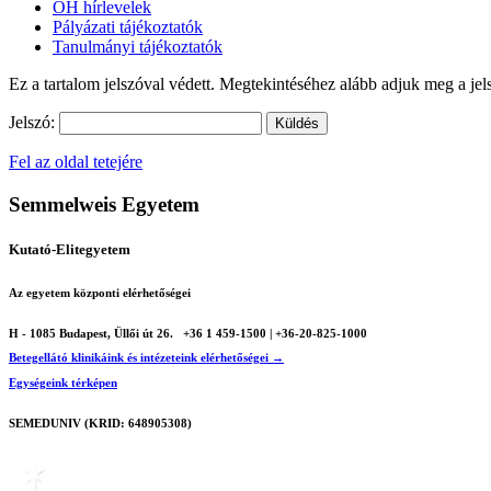
OH hírlevelek
Pályázati tájékoztatók
Tanulmányi tájékoztatók
Ez a tartalom jelszóval védett. Megtekintéséhez alább adjuk meg a jels
Jelszó:
Fel az oldal tetejére
Semmelweis Egyetem
Kutató-Elitegyetem
Az egyetem központi elérhetőségei
H - 1085 Budapest, Üllői út 26.
+36 1 459-1500 | +36-20-825-1000
Betegellátó klinikáink és intézeteink elérhetőségei →
Egységeink térképen
SEMEDUNIV (KRID: 648905308)