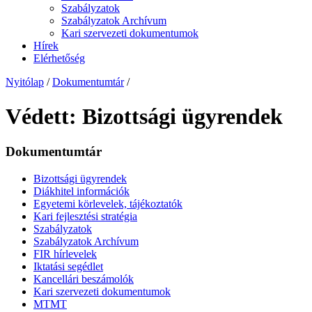
Szabályzatok
Szabályzatok Archívum
Kari szervezeti dokumentumok
Hírek
Elérhetőség
Nyitólap
/
Dokumentumtár
/
Védett: Bizottsági ügyrendek
Dokumentumtár
Bizottsági ügyrendek
Diákhitel információk
Egyetemi körlevelek, tájékoztatók
Kari fejlesztési stratégia
Szabályzatok
Szabályzatok Archívum
FIR hírlevelek
Iktatási segédlet
Kancellári beszámolók
Kari szervezeti dokumentumok
MTMT