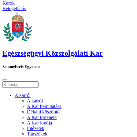
Karok
Betegellátás
Egészségügyi Közszolgálati Kar
Semmelweis Egyetem
A karról
A karról
A Kar bemutatása
Dékáni köszöntő
A Kar története
A Kar logója
Intézetek
Tanszékek