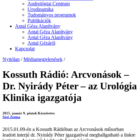
Andrológiai Centrum
Urodinamika
Tudományos programok
Publikációk
Antal Géza Alapítvány
Antal Géza Alapítvány
Antal Géza Alapítvány
Antal Gézáról
Kapcsolat
Nyitólap
/
Médiamegjelenések
/
Kossuth Rádió: Arcvonások –
Dr. Nyirády Péter – az Urológia
Klinika igazgatója
2015. január 9. péntek
Közzétette:
Sági Zenina
2015.01.09-én a Kossuth Rádióban az Arcvonások műsorban
leadott interjú dr. Nyirády Péter igazgatóval meghallgatható a linkre