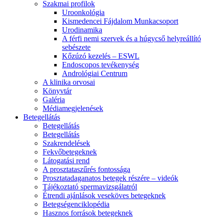
Szakmai profilok
Uroonkológia
Kismedencei Fájdalom Munkacsoport
Urodinamika
A férfi nemi szervek és a húgycső helyreállító
sebészete
Kőzúzó kezelés – ESWL
Endoscopos tevékenység
Andrológiai Centrum
A klinika orvosai
Könyvtár
Galéria
Médiamegjelenések
Betegellátás
Betegellátás
Betegellátás
Szakrendelések
Fekvőbetegeknek
Látogatási rend
A prosztataszűrés fontossága
Prosztatadaganatos betegek részére – videók
Tájékoztató spermavizsgálatról
Étrendi ajánlások veseköves betegeknek
Betegségenciklopédia
Hasznos források betegeknek