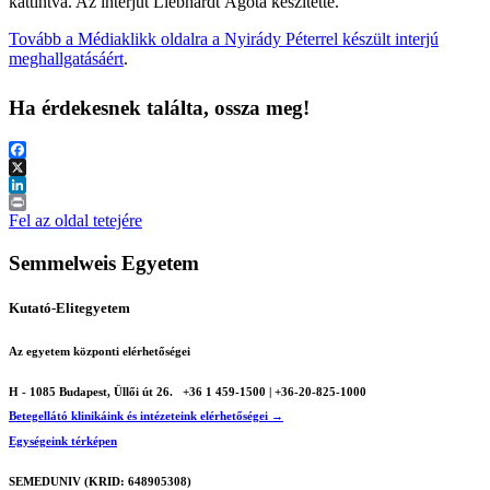
kattintva. Az interjút Liebhardt Ágota készítette.
Tovább a Médiaklikk oldalra a Nyirády Péterrel készült interjú
meghallgatásáért
.
Ha érdekesnek találta, ossza meg!
Facebook
X
LinkedIn
Print
Fel az oldal tetejére
Semmelweis Egyetem
Kutató-Elitegyetem
Az egyetem központi elérhetőségei
H - 1085 Budapest, Üllői út 26.
+36 1 459-1500 | +36-20-825-1000
Betegellátó klinikáink és intézeteink elérhetőségei →
Egységeink térképen
SEMEDUNIV (KRID: 648905308)