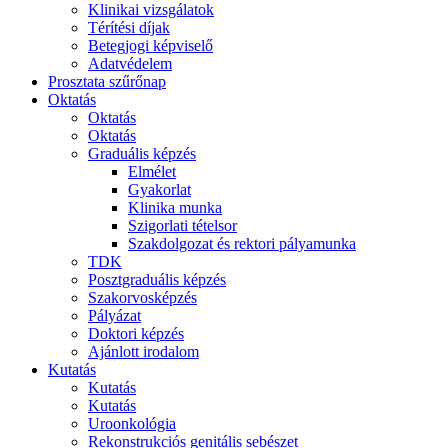
Klinikai vizsgálatok
Térítési díjak
Betegjogi képviselő
Adatvédelem
Prosztata szűrőnap
Oktatás
Oktatás
Oktatás
Graduális képzés
Elmélet
Gyakorlat
Klinika munka
Szigorlati tételsor
Szakdolgozat és rektori pályamunka
TDK
Posztgraduális képzés
Szakorvosképzés
Pályázat
Doktori képzés
Ajánlott irodalom
Kutatás
Kutatás
Kutatás
Uroonkológia
Rekonstrukciós genitális sebészet