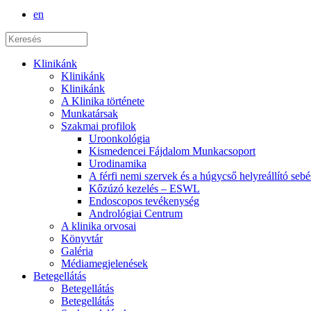
en
Klinikánk
Klinikánk
Klinikánk
A Klinika története
Munkatársak
Szakmai profilok
Uroonkológia
Kismedencei Fájdalom Munkacsoport
Urodinamika
A férfi nemi szervek és a húgycső helyreállító sebé
Kőzúzó kezelés – ESWL
Endoscopos tevékenység
Andrológiai Centrum
A klinika orvosai
Könyvtár
Galéria
Médiamegjelenések
Betegellátás
Betegellátás
Betegellátás