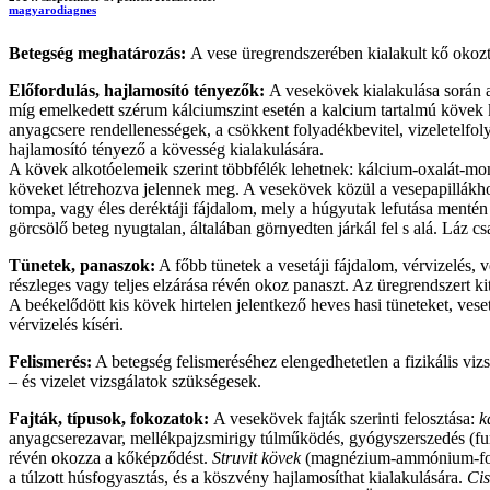
magyarodiagnes
Betegség meghatározás:
A vese üregrendszerében kialakult kő okoz
Előfordulás, hajlamosító tényezők:
A vesekövek kialakulása során 
míg emelkedett szérum kálciumszint esetén a kalcium tartalmú kövek
anyagcsere rendellenességek, a csökkent folyadékbevitel, vizeletelfoly
hajlamosító tényező a kövesség kialakulására.
A kövek alkotóelemeik szerint többfélék lehetnek: kálcium-oxalát-mon
köveket létrehozva jelennek meg. A vesekövek közül a vesepapillákh
tompa, vagy éles deréktáji fájdalom, mely a húgyutak lefutása mentén 
görcsölő beteg nyugtalan, általában görnyedten járkál fel s alá. Láz
Tünetek, panaszok:
A főbb tünetek a vesetáji fájdalom, vérvizelés, 
részleges vagy teljes elzárása révén okoz panaszt. Az üregrendszert k
A beékelődött kis kövek hirtelen jelentkező heves hasi tüneteket, ves
vérvizelés kíséri.
Felismerés:
A betegség felismeréséhez elengedhetetlen a fizikális vizs
– és vizelet vizsgálatok szükségesek.
Fajták, típusok, fokozatok:
A vesekövek fajták szerinti felosztása:
k
anyagcserezavar, mellékpajzsmirigy túlműködés, gyógyszerszedés (fur
révén okozza a kőképződést.
Struvit kövek
(magnézium-ammónium-fosz
a túlzott húsfogyasztás, és a köszvény hajlamosíthat kialakulására.
Cis