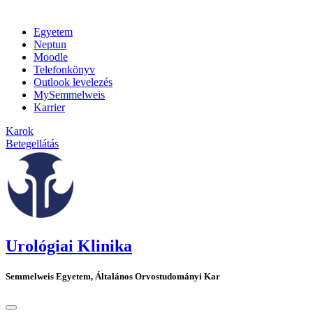
Egyetem
Neptun
Moodle
Telefonkönyv
Outlook levelezés
MySemmelweis
Karrier
Karok
Betegellátás
Urológiai Klinika
Semmelweis Egyetem, Általános Orvostudományi Kar