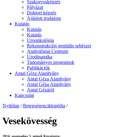
Szakorvosképzés
Pályázat
Doktori képzés
Ajánlott irodalom
Kutatás
Kutatás
Kutatás
Uroonkológia
Rekonstrukciós genitális sebészet
Andrológiai Centrum
Urodinamika
Tudományos programok
Publikációk
Antal Géza Alapítvány
Antal Géza Alapítvány
Antal Géza Alapítvány
Antal Gézáról
Kapcsolat
Nyitólap
/
Betegségenciklopédia
/
Vesekövesség
2014. szeptember 5. péntek
Közzétette: