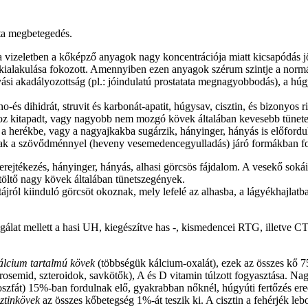
ta megbetegedés.
a vizeletben a kőképző anyagok nagy koncentrációja miatt kicsapódás j
 kialakulása fokozott. Amennyiben ezen anyagok szérum szintje a nor
ási akadályozottság (pl.: jóindulatú prostatata megnagyobbodás), a húgy
o-és dihidrát, struvit és karbonát-apatit, húgysav, cisztin, és bizon
oz kitapadt, vagy nagyobb nem mozgó kövek általában kevesebb tünete
a herékbe, vagy a nagyajkakba sugárzik, hányinger, hányás is előfordulh
 csak a szövődménnyel (heveny vesemedencegyulladás) járó formákban fo
verejtékezés, hányinger, hányás, alhasi görcsös fájdalom. A vesekő sok
itöltő nagy kövek általában tünetszegények.
etájról kiinduló görcsöt okoznak, mely lefelé az alhasba, a lágyékhajla
gálat mellett a hasi UH, kiegészítve has -, kismedencei RTG, illetve CT
álcium tartalmú kövek
(többségük kálcium-oxalát), ezek az összes kő 75
osemid, szteroidok, savkötők), A és D vitamin túlzott fogyasztása. Na
fát) 15%-ban fordulnak elő, gyakrabban nőknél, húgyúti fertőzés e
ztinkövek
az összes kőbetegség 1%-át teszik ki. A cisztin a fehérjék l