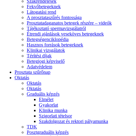
Szakrendelések
Fekvőbetegeknek
Látogatási rend
A prosztataszűrés fontossága
Prosztatadaganatos betegek részére – videók
Tájékoztató spermavizsgálatról
Étrendi ajánlások veseköves betegeknek
Betegségenciklopédia
Hasznos források betegeknek
Klinikai vizsgálatok
Térítési díjak
Betegjogi képviselő
Adatvédelem
Prosztata szűrőnap
Oktatás
Oktatás
Oktatás
Graduális képzés
Elmélet
Gyakorlat
Klinika munka
Szigorlati tételsor
Szakdolgozat és rektori pályamunka
TDK
Posztgraduális képzés