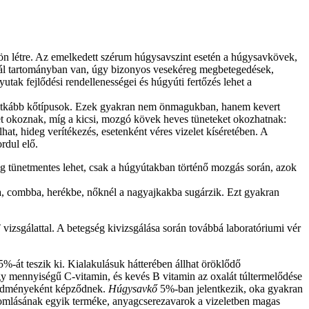
ön létre. Az emelkedett szérum húgysavszint esetén a húgysavkövek,
mál tartományban van, úgy bizonyos vesekéreg megbetegedések,
utak fejlődési rendellenességei és húgyúti fertőzés lehet a
yos ritkább kőtípusok. Ezek gyakran nem önmagukban, hanem kevert
t okoznak, míg a kicsi, mozgó kövek heves tüneteket okozhatnak:
at, hideg verítékezés, esetenként véres vizelet kíséretében. A
rdul elő.
áig tünetmentes lehet, csak a húgyútakban történő mozgás során, azok
tba, combba, herékbe, nőknél a nagyajkakba sugárzik. Ezt gyakran
 vizsgálattal. A betegség kivizsgálása során továbbá laboratóriumi vér
%-át teszik ki. Kialakulásuk hátterében állhat öröklődő
gy mennyiségű C-vitamin, és kevés B vitamin az oxalát túltermelődése
redményeként képződnek.
Húgysavkő
5%-ban jelentkezik, oka gyakran
ebomlásának egyik terméke, anyagcserezavarok a vizeletben magas