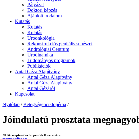
Pályázat
Doktori képzés
Ajánlott irodalom
Kutatás
Kutatás
Kutatás
Uroonkológia
Rekonstrukciós genitális sebészet
Andrológiai Centrum
Urodinamika
Tudományos programok
Publikációk
Antal Géza Alapítvány
Antal Géza Alapítvány
Antal Géza Alapítvány
Antal Gézáról
Kapcsolat
Nyitólap
/
Betegségenciklopédia
/
Jóindulatú prosztata megnagyo
2014. szeptember 5. péntek
Közzétette:
magyarodiagnes