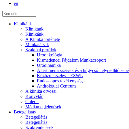
en
Klinikánk
Klinikánk
Klinikánk
A Klinika története
Munkatársak
Szakmai profilok
Uroonkológia
Kismedencei Fájdalom Munkacsoport
Urodinamika
A férfi nemi szervek és a húgycső helyreállító sebé
Kőzúzó kezelés – ESWL
Endoscopos tevékenység
Andrológiai Centrum
A klinika orvosai
Könyvtár
Galéria
Médiamegjelenések
Betegellátás
Betegellátás
Betegellátás
Szakrendelések