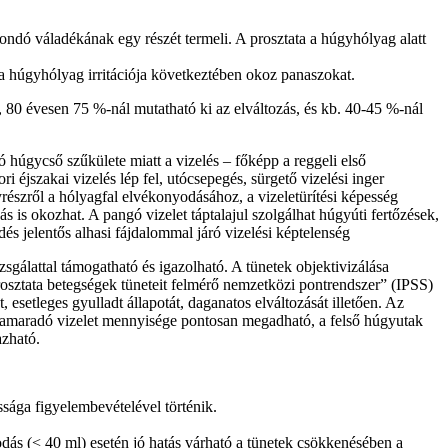
ondó váladékának egy részét termeli. A prosztata a húgyhólyag alatt
a húgyhólyag irritációja következtében okoz panaszokat.
 80 évesen 75 %-nál mutatható ki az elváltozás, és kb. 40-45 %-nál
ó húgycső szűkülete miatt a vizelés – főképp a reggeli első
i éjszakai vizelés lép fel, utócsepegés, sürgető vizelési inger
részről a hólyagfal elvékonyodásához, a vizeletürítési képesség
is okozhat. A pangó vizelet táptalajul szolgálhat húgyúti fertőzések,
s jelentős alhasi fájdalommal járó vizelési képtelenség
sgálattal támogatható és igazolható. A tünetek objektivizálása
osztata betegségek tüneteit felmérő nemzetközi pontrendszer” (IPSS)
 esetleges gyulladt állapotát, daganatos elváltozását illetően. Az
visszamaradó vizelet mennyisége pontosan megadható, a felső húgyutak
azható.
sága figyelembevételével történik.
dás (< 40 ml) esetén jó hatás várható a tünetek csökkenésében a