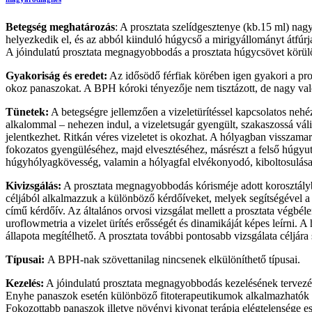
Betegség meghatározás
: A prosztata szelídgesztenye (kb.15 ml) nag
helyezkedik el, és az abból kiinduló húgycső a mirigyállományt átfúrj
A jóindulatú prosztata megnagyobbodás a prosztata húgycsövet körülö
Gyakoriság és eredet:
Az idősödő férfiak körében igen gyakori a pro
okoz panaszokat. A BPH kóroki tényezője nem tisztázott, de nagy valós
Tünetek:
A betegségre jellemzően a vizeletürítéssel kapcsolatos nehéz
alkalommal – nehezen indul, a vizeletsugár gyengült, szakaszossá válik,
jelentkezhet. Ritkán véres vizeletet is okozhat. A hólyagban visszama
fokozatos gyengüléséhez, majd elvesztéséhez, másrészt a felső húgyut
húgyhólyagkövesség, valamin a hólyagfal elvékonyodó, kiboltosulásain
Kivizsgálás:
A prosztata megnagyobbodás kórisméje adott korosztályban
céljából alkalmazzuk a különböző kérdőíveket, melyek segítségével a
című kérdőív. Az általános orvosi vizsgálat mellett a prosztata végbéle
uroflowmetria a vizelet ürítés erősségét és dinamikáját képes leírni. 
állapota megítélhető. A prosztata további pontosabb vizsgálata céljára
Típusai:
A BPH-nak szövettanilag nincsenek elkülöníthető típusai.
Kezelés:
A jóindulatú prosztata megnagyobbodás kezelésének tervezése
Enyhe panaszok esetén különböző fitoterapeutikumok alkalmazhatók (p
Fokozottabb panaszok illetve növényi kivonat terápia elégtelensége e