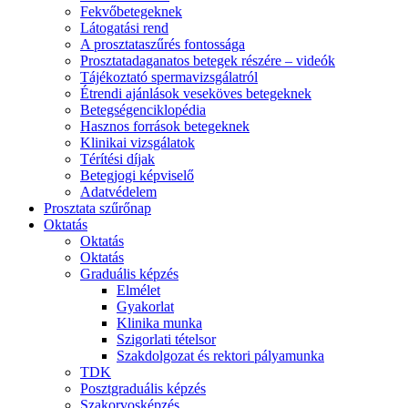
Fekvőbetegeknek
Látogatási rend
A prosztataszűrés fontossága
Prosztatadaganatos betegek részére – videók
Tájékoztató spermavizsgálatról
Étrendi ajánlások veseköves betegeknek
Betegségenciklopédia
Hasznos források betegeknek
Klinikai vizsgálatok
Térítési díjak
Betegjogi képviselő
Adatvédelem
Prosztata szűrőnap
Oktatás
Oktatás
Oktatás
Graduális képzés
Elmélet
Gyakorlat
Klinika munka
Szigorlati tételsor
Szakdolgozat és rektori pályamunka
TDK
Posztgraduális képzés
Szakorvosképzés