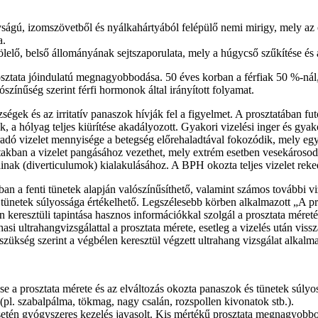
yságú, izomszövetből és nyálkahártyából felépülő nemi mirigy, mely az 
a.
lelő, belső állományának sejtszaporulata, mely a húgycső szűkítése és 
sztata jóindulatú megnagyobbodása. 50 éves korban a férfiak 50 %-nál,
zínűség szerint férfi hormonok által irányított folyamat.
ségek és az irritatív panaszok hívják fel a figyelmet. A prosztatában fut
 a hólyag teljes kiürítése akadályozott. Gyakori vizelési inger és gyakor
radó vizelet mennyisége a betegség előrehaladtával fokozódik, mely egy
akban a vizelet pangásához vezethet, mely extrém esetben vesekárosodás 
ak (diverticulumok) kialakulásához. A BPH okozta teljes vizelet rekedé
 a fenti tünetek alapján valószínűsíthető, valamint számos további viz
 tünetek súlyossága értékelhető. Legszélesebb körben alkalmazott „A pr
n keresztüli tapintása hasznos információkkal szolgál a prosztata méretét,
A hasi ultrahangvizsgálattal a prosztata mérete, esetleg a vizelés után 
 szükség szerint a végbélen keresztül végzett ultrahang vizsgálat alkalm
 a prosztata mérete és az elváltozás okozta panaszok és tünetek súlyos
l. szabalpálma, tökmag, nagy csalán, rozspollen kivonatok stb.).
setén gyógyszeres kezelés javasolt. Kis mértékű prosztata megnagyobbo