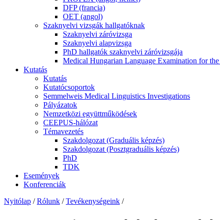
DFP (francia)
OET (angol)
Szaknyelvi vizsgák hallgatóknak
Szaknyelvi záróvizsga
Szaknyelvi alapvizsga
PhD hallgatók szaknyelvi záróvizsgája
Medical Hungarian Language Examination for th
Kutatás
Kutatás
Kutatócsoportok
Semmelweis Medical Linguistics Investigations
Pályázatok
Nemzetközi együttműködések
CEEPUS-hálózat
Témavezetés
Szakdolgozat (Graduális képzés)
Szakdolgozat (Posztgraduális képzés)
PhD
TDK
Események
Konferenciák
Nyitólap
/
Rólunk
/
Tevékenységeink
/