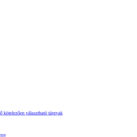
ő kötelezően választható tárgyak
seny