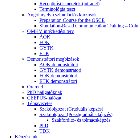
Receptírási ismeretek (intranet)
Terminológia teszt
Angol nyelvű szimulációs kurzusok
Preparation Course for the OSCE
Simulation-Based Communication Training – Colu
OMHV intézkedési terv
ÁOK
FOK
GYTK
ETK
Demonstrátori megbízások
ÁOK demonstrátori
GYTK demonstrátori
FOK demonstrátori
ETK demonstrátori
Órarend
PhD hallgatóknak
CEEPUS-hálózat
Témavezetés
Szakdolgozat (Graduális képzés)
Szakdolgozat (Posztgraduális képzés)
Szakfordító- és tolmácsképzés
PhD
TDK
Képzéseink