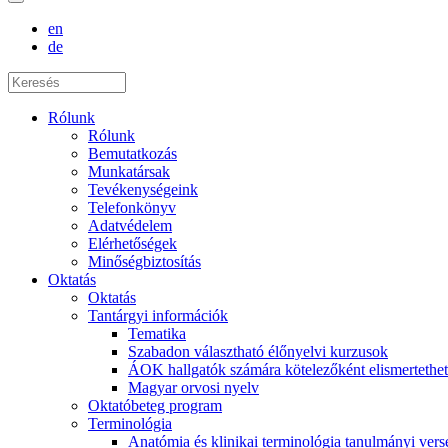
en
de
Rólunk
Rólunk
Bemutatkozás
Munkatársak
Tevékenységeink
Telefonkönyv
Adatvédelem
Elérhetőségek
Minőségbiztosítás
Oktatás
Oktatás
Tantárgyi információk
Tematika
Szabadon választható élőnyelvi kurzusok
ÁOK hallgatók számára kötelezőként elismertethet
Magyar orvosi nyelv
Oktatóbeteg program
Terminológia
Anatómia és klinikai terminológia tanulmányi ver