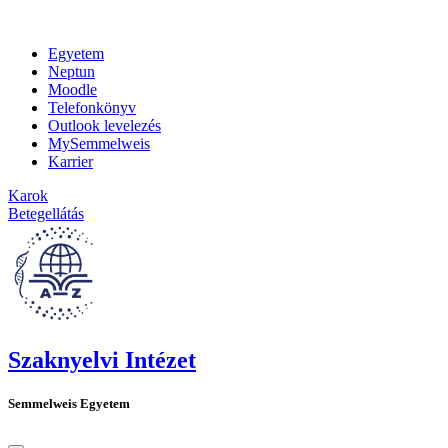
Egyetem
Neptun
Moodle
Telefonkönyv
Outlook levelezés
MySemmelweis
Karrier
Karok
Betegellátás
Szaknyelvi Intézet
Semmelweis Egyetem