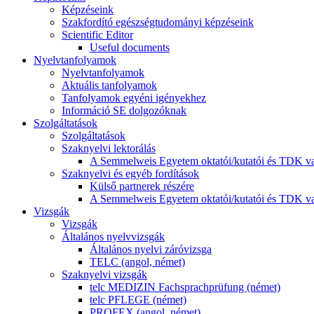
Képzéseink
Szakfordító egészségtudományi képzéseink
Scientific Editor
Useful documents
Nyelvtanfolyamok
Nyelvtanfolyamok
Aktuális tanfolyamok
Tanfolyamok egyéni igényekhez
Információ SE dolgozóknak
Szolgáltatások
Szolgáltatások
Szaknyelvi lektorálás
A Semmelweis Egyetem oktatói/kutatói és TDK va
Szaknyelvi és egyéb fordítások
Külső partnerek részére
A Semmelweis Egyetem oktatói/kutatói és TDK va
Vizsgák
Vizsgák
Általános nyelvvizsgák
Általános nyelvi záróvizsga
TELC (angol, német)
Szaknyelvi vizsgák
telc MEDIZIN Fachsprachprüfung (német)
telc PFLEGE (német)
PROFEX (angol, német)