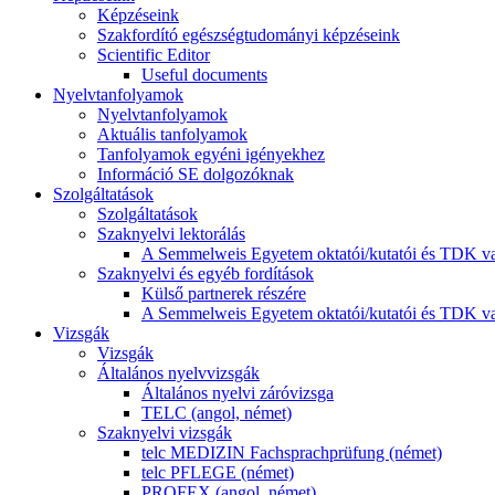
Képzéseink
Szakfordító egészségtudományi képzéseink
Scientific Editor
Useful documents
Nyelvtanfolyamok
Nyelvtanfolyamok
Aktuális tanfolyamok
Tanfolyamok egyéni igényekhez
Információ SE dolgozóknak
Szolgáltatások
Szolgáltatások
Szaknyelvi lektorálás
A Semmelweis Egyetem oktatói/kutatói és TDK va
Szaknyelvi és egyéb fordítások
Külső partnerek részére
A Semmelweis Egyetem oktatói/kutatói és TDK va
Vizsgák
Vizsgák
Általános nyelvvizsgák
Általános nyelvi záróvizsga
TELC (angol, német)
Szaknyelvi vizsgák
telc MEDIZIN Fachsprachprüfung (német)
telc PFLEGE (német)
PROFEX (angol, német)