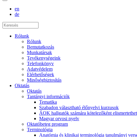
en
de
Rólunk
Rólunk
Bemutatkozás
Munkatársak
Tevékenységeink
Telefonkönyv
Adatvédelem
Elérhetőségek
Minőségbiztosítás
Oktatás
Oktatás
Tantárgyi információk
Tematika
Szabadon választható élőnyelvi kurzusok
ÁOK hallgatók számára kötelezőként elismertethet
Magyar orvosi nyelv
Oktatóbeteg program
Terminológia
Anatómia és klinikai terminológia tanulmányi ver