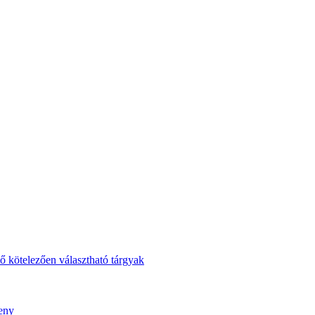
ő kötelezően választható tárgyak
seny