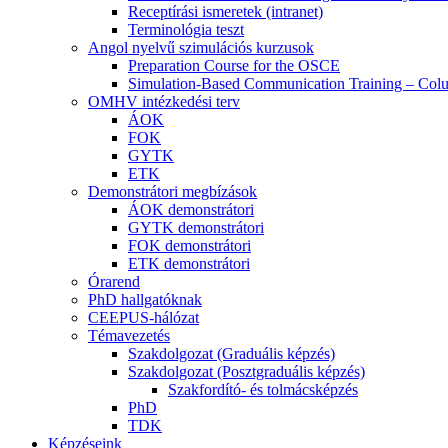
Receptírási ismeretek (intranet)
Terminológia teszt
Angol nyelvű szimulációs kurzusok
Preparation Course for the OSCE
Simulation-Based Communication Training – Colu
OMHV intézkedési terv
ÁOK
FOK
GYTK
ETK
Demonstrátori megbízások
ÁOK demonstrátori
GYTK demonstrátori
FOK demonstrátori
ETK demonstrátori
Órarend
PhD hallgatóknak
CEEPUS-hálózat
Témavezetés
Szakdolgozat (Graduális képzés)
Szakdolgozat (Posztgraduális képzés)
Szakfordító- és tolmácsképzés
PhD
TDK
Képzéseink