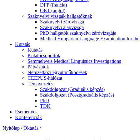
DFP (francia)
OET (angol)
Szaknyelvi vizsgák hallgatóknak
Szaknyelvi záróvizsga
Szaknyelvi alapvizsga
PhD hallgatók szaknyelvi záróvizsgája
Medical Hungarian Language Examination for th
Kutatás
Kutatás
Kutatócsoportok
Semmelweis Medical Linguistics Investigations
Pályázatok
Nemzetközi együttműködések
CEEPUS-hálózat
Témavezetés
Szakdolgozat (Graduális képzés)
Szakdolgozat (Posztgraduális képzés)
PhD
TDK
Események
Konferenciák
Nyitólap
/
Oktatás
/