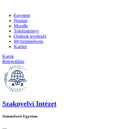
Egyetem
Neptun
Moodle
Telefonkönyv
Outlook levelezés
MySemmelweis
Karrier
Karok
Betegellátás
Szaknyelvi Intézet
Semmelweis Egyetem