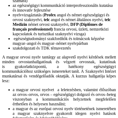
számára)
az egészségügyi kommunikáció interprofesszionális kutatása
és innovatív fejlesztése
nyelvvizsgáztatás (
Profex
angol és német egészségügyi és
orvosi szaknyelvi,
telc
angol és német általános nyelvi,
telc
Medizin
német orvosi szaknyelvi,
DFP (Diplômes de
français professionnel)
francia orvosi, üzleti, nemzetközi
kapcsolatok és turisztikai szaknyelvi vizsga)
egészségtudományi szakfordítók és tolmácsok képzése
magyar–angol és magyar–német nyelvpárban
szakdolgozati és TDK témavezetés
A magyar orvosi nyelv tantárgy az alapvető nyelvi kérdések mellett
minden orvostanhallgatónak és végzett orvosnak, kutatónak
is gyakorlatközpontú, a hatékony egészségügyi
kommunikációhoz szükséges ismereteket tanít. А Szaknyelvi Intézet
munkatársai és vendégelőadók oktatják. A kurzus hallgatója képes
lesz:
a magyar orvosi nyelvet a leletezésben, valamint élőszóban
az orvos–orvos, orvos – egészségügyi dolgozó és orvos–beteg
viszonyban a kommunikációs helyzetnek megfelelően
érthetően és helyesen használni;
a magyar és az európai orvosi nyelv történetének ismeretében
a magyar szaknyelvre gyakorolt idegen nyelvi hatások