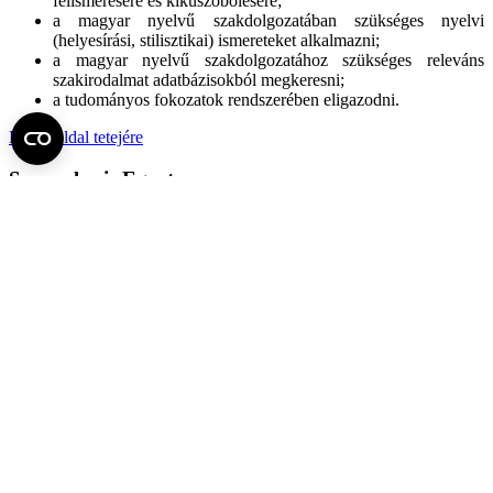
felismerésére és kiküszöbölésére;
a magyar nyelvű szakdolgozatában szükséges nyelvi
(helyesírási, stilisztikai) ismereteket alkalmazni;
a magyar nyelvű szakdolgozatához szükséges releváns
szakirodalmat adatbázisokból megkeresni;
a tudományos fokozatok rendszerében eligazodni.
Fel az oldal tetejére
Semmelweis Egyetem
Kutató-Elitegyetem
Az egyetem központi elérhetőségei
H - 1085 Budapest, Üllői út 26.
+36 1 459-1500 | +36-20-825-1000
Betegellátó klinikáink és intézeteink elérhetőségei →
Egységeink térképen
SEMEDUNIV (KRID: 648905308)