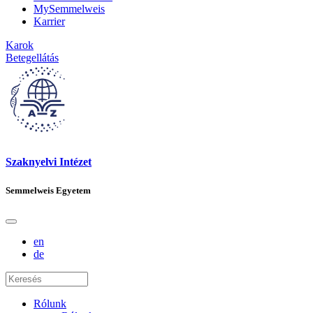
MySemmelweis
Karrier
Karok
Betegellátás
Szaknyelvi Intézet
Semmelweis Egyetem
en
de
Rólunk