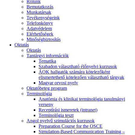
Rólunk
Bemutatkozás
Munkatársak
Tevékenységeink
Telefonkönyv
Adatvédelem
Elérhetőségek
Minőségbiztosítás
Oktatás
Oktatás
Tantárgyi információk
Tematika
Szabadon választható élőnyelvi kurzusok
ÁOK hallgatók számára kötelezőként
elismertethető kötelezően választható tárgyak
Magyar orvosi nyelv
Oktatóbeteg program
Terminológia
Anatómia és klinikai terminológia tanulmányi
verseny
Receptírási ismeretek (intranet)
Terminológia teszt
Angol nyelvű szimulációs kurzusok
Preparation Course for the OSCE
Simulation-Based Communication Training –