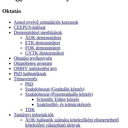
Oktatás
Angol nyelvű szimulációs kurzusok
CEEPUS-hálózat
Demonstrátori megbízások
ÁOK demonstrátori
ETK demonstrátori
FOK demonstrátori
GYTK demonstrátori
Oktatási tevékenység
Oktatóbeteg program
OMHV intézkedési terv
PhD hallgatóknak
Témavezetés
PhD
Szakdolgozat (Graduális képzés)
Szakdolgozat (Posztgraduális képzés)
Scientific Editor képzés
Szakfordító- és tolmácsképzés
TDK
Tantárgyi információk
ÁOK hallgatók számára kötelezőként elismertethető
kötelezően választható tárgyak