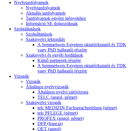
Nyelvtanfolyamok
Nyelvtanfolyamok
Aktuális tanfolyamok
Tanfolyamok egyéni igényekhez
Információ SE dolgozóknak
Szolgáltatások
Szolgáltatások
Szaknyelvi lektorálás
A Semmelweis Egyetem oktatói/kutatói és TDK
vagy PhD hallgatói részére
Szaknyelvi és egyéb fordítások
Külső partnerek részére
A Semmelweis Egyetem oktatói/kutatói és TDK
vagy PhD hallgatói részére
Vizsgák
Vizsgák
Általános nyelvvizsgák
Általános nyelvi záróvizsga
TELC (angol, német)
Szaknyelvi vizsgák
telc MEDIZIN Fachsprachprüfung (német)
telc PFLEGE (német)
PROFEX (angol, német)
DFP (francia)
OET (angol)