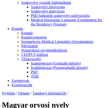
Szaknyelvi vizsgák hallgatóknak
Szaknyelvi záróvizsga
Szaknyelvi alapvizsga
PhD hallgatók szaknyelvi záróvizsgája
Medical Hungarian Language Examination for
the Residency Program
Kutatás
Kutatás
Kutatócsoportok
Semmelweis Medical Linguistics Investigations
Pályázatok
Nemzetközi együttműködések
CEEPUS-hálózat
Témavezetés
Szakdolgozat (Graduális képzés)
Szakdolgozat (Posztgraduális képzés)
PhD
TDK
Események
Konferenciák
Nyitólap
/
Oktatás
/
Tantárgyi információk
/
Magyar orvosi nyelv