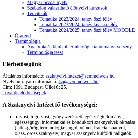
Magyar orvosi nyelv
Szabadon választható élőnyelvi kurzusok
Tematikák
Tematika 2023/2024. tanév őszi félév
Tematika 2023/2024. tanév tavaszi félév
Tematika 2024/2025. tanév őszi félév MOODLE
Órarend
Terminológia
Anatómia és klinikai terminológia tanulmányi verseny
Terminológia teszt
Elérhetőségünk
Általános információ:
szaknyelvi.intezet@semmelweis.hu
Nyelvtanfolyam információ:
lsp@semmelweis.hu
Cím: 1091 Budapest, Üllői út 25.
További elérhetőségek
A Szaknyelvi Intézet fő tevékenységei:
orvosi, fogorvosi, gyógyszerészeti, egészségtudományi,
egészségügyi informatikai és konduktori szaknyelvek oktatása
(latin–görög terminológia; angol, német, francia, spanyol,
olasz, orosz szaknyelv; magyar szaknyelv külföldi hallgatók