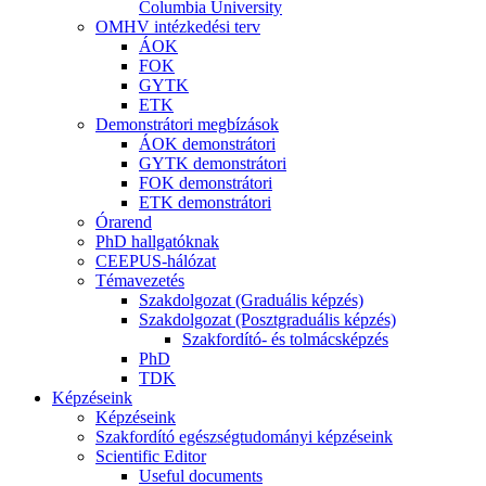
Columbia University
OMHV intézkedési terv
ÁOK
FOK
GYTK
ETK
Demonstrátori megbízások
ÁOK demonstrátori
GYTK demonstrátori
FOK demonstrátori
ETK demonstrátori
Órarend
PhD hallgatóknak
CEEPUS-hálózat
Témavezetés
Szakdolgozat (Graduális képzés)
Szakdolgozat (Posztgraduális képzés)
Szakfordító- és tolmácsképzés
PhD
TDK
Képzéseink
Képzéseink
Szakfordító egészségtudományi képzéseink
Scientific Editor
Useful documents