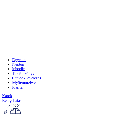
Egyetem
Neptun
Moodle
Telefonkönyv
Outlook levelezés
MySemmelweis
Karrier
Karok
Betegellátás