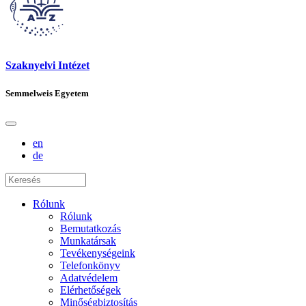
Szaknyelvi Intézet
Semmelweis Egyetem
en
de
Rólunk
Rólunk
Bemutatkozás
Munkatársak
Tevékenységeink
Telefonkönyv
Adatvédelem
Elérhetőségek
Minőségbiztosítás