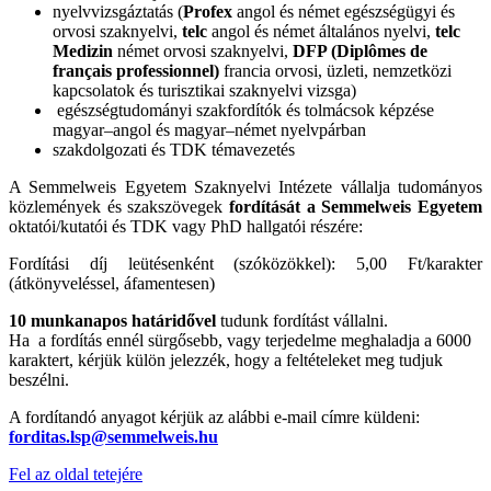
nyelvvizsgáztatás (
Profex
angol és német egészségügyi és
orvosi szaknyelvi,
telc
angol és német általános nyelvi,
telc
Medizin
német orvosi szaknyelvi,
DFP (Diplômes de
français professionnel)
francia orvosi, üzleti, nemzetközi
kapcsolatok és turisztikai szaknyelvi vizsga)
egészségtudományi szakfordítók és tolmácsok képzése
magyar–angol és magyar–német nyelvpárban
szakdolgozati és TDK témavezetés
A Semmelweis Egyetem Szaknyelvi Intézete vállalja tudományos
közlemények és szakszövegek
fordítását a Semmelweis Egyetem
oktatói/kutatói és TDK vagy PhD hallgatói részére:
Fordítási díj leütésenként (szóközökkel): 5,00 Ft/karakter
(átkönyveléssel, áfamentesen)
10 munkanapos határidővel
tudunk fordítást vállalni.
Ha a fordítás ennél sürgősebb, vagy terjedelme meghaladja a 6000
karaktert, kérjük külön jelezzék, hogy a feltételeket meg tudjuk
beszélni.
A fordítandó anyagot kérjük az alábbi e-mail címre küldeni:
forditas.lsp@semmelweis.hu
Fel az oldal tetejére