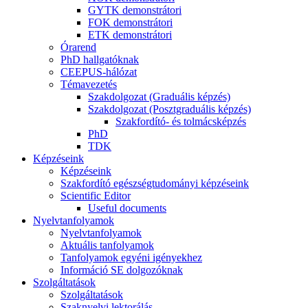
GYTK demonstrátori
FOK demonstrátori
ETK demonstrátori
Órarend
PhD hallgatóknak
CEEPUS-hálózat
Témavezetés
Szakdolgozat (Graduális képzés)
Szakdolgozat (Posztgraduális képzés)
Szakfordító- és tolmácsképzés
PhD
TDK
Képzéseink
Képzéseink
Szakfordító egészségtudományi képzéseink
Scientific Editor
Useful documents
Nyelvtanfolyamok
Nyelvtanfolyamok
Aktuális tanfolyamok
Tanfolyamok egyéni igényekhez
Információ SE dolgozóknak
Szolgáltatások
Szolgáltatások
Szaknyelvi lektorálás