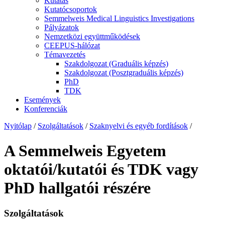
Kutatás
Kutatócsoportok
Semmelweis Medical Linguistics Investigations
Pályázatok
Nemzetközi együttműködések
CEEPUS-hálózat
Témavezetés
Szakdolgozat (Graduális képzés)
Szakdolgozat (Posztgraduális képzés)
PhD
TDK
Események
Konferenciák
Nyitólap
/
Szolgáltatások
/
Szaknyelvi és egyéb fordítások
/
A Semmelweis Egyetem
oktatói/kutatói és TDK vagy
PhD hallgatói részére
Szolgáltatások