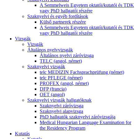
A Semmelweis Egyetem oktatói/kutatói és TDK
vagy PhD hallgatói részére
Szaknyelvi és egyéb fordítások
Külső partnerek részére
A Semmelweis Egyetem oktatói/kutatói és TDK
vagy PhD hallgatói részére
Vizsgák
Vizsgák
Általános nyelvvizsgák
Általános nyelvi záróvizsga
TELC (angol, német)
Szaknyelvi vizsgák
telc MEDIZIN Fachsprachprüfung (német)
telc PFLEGE (német)
PROFEX (angol, német)
DFP (francia)
OET (angol)
Szaknyelvi vizsgák hallgatóknak
Szaknyelvi záróvizsga
Szaknyelvi alapvizsga
PhD hallgatók szaknyelvi záróvizsgája
Medical Hungarian Language Examination for
the Residency Program
Kutatás