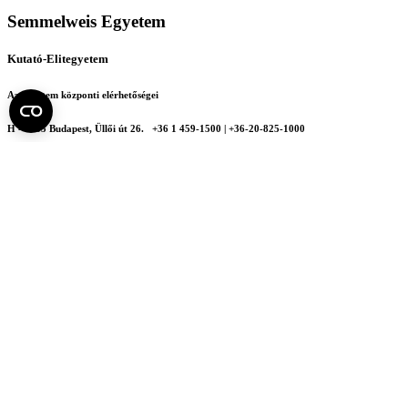
Semmelweis Egyetem
Kutató-Elitegyetem
Az egyetem központi elérhetőségei
H - 1085 Budapest, Üllői út 26.
+36 1 459-1500 | +36-20-825-1000
Betegellátó klinikáink és intézeteink elérhetőségei →
Egységeink térképen
SEMEDUNIV (KRID: 648905308)