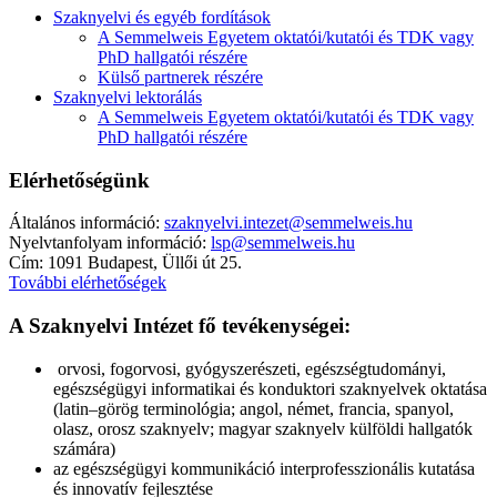
Szaknyelvi és egyéb fordítások
A Semmelweis Egyetem oktatói/kutatói és TDK vagy
PhD hallgatói részére
Külső partnerek részére
Szaknyelvi lektorálás
A Semmelweis Egyetem oktatói/kutatói és TDK vagy
PhD hallgatói részére
Elérhetőségünk
Általános információ:
szaknyelvi.intezet@semmelweis.hu
Nyelvtanfolyam információ:
lsp@semmelweis.hu
Cím: 1091 Budapest, Üllői út 25.
További elérhetőségek
A Szaknyelvi Intézet fő tevékenységei:
orvosi, fogorvosi, gyógyszerészeti, egészségtudományi,
egészségügyi informatikai és konduktori szaknyelvek oktatása
(latin–görög terminológia; angol, német, francia, spanyol,
olasz, orosz szaknyelv; magyar szaknyelv külföldi hallgatók
számára)
az egészségügyi kommunikáció interprofesszionális kutatása
és innovatív fejlesztése