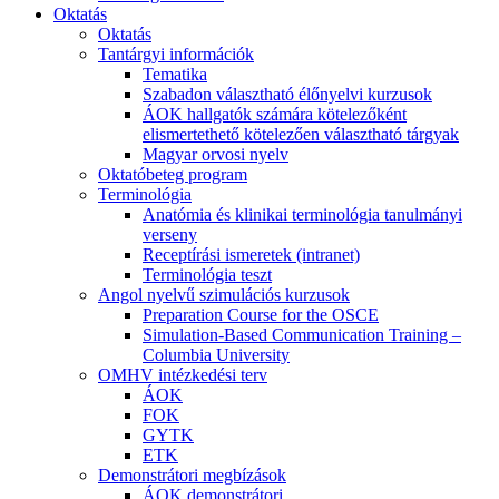
Oktatás
Oktatás
Tantárgyi információk
Tematika
Szabadon választható élőnyelvi kurzusok
ÁOK hallgatók számára kötelezőként
elismertethető kötelezően választható tárgyak
Magyar orvosi nyelv
Oktatóbeteg program
Terminológia
Anatómia és klinikai terminológia tanulmányi
verseny
Receptírási ismeretek (intranet)
Terminológia teszt
Angol nyelvű szimulációs kurzusok
Preparation Course for the OSCE
Simulation-Based Communication Training –
Columbia University
OMHV intézkedési terv
ÁOK
FOK
GYTK
ETK
Demonstrátori megbízások
ÁOK demonstrátori